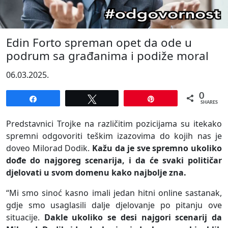
Edin Forto spreman opet da ode u
podrum sa građanima i podiže moral
06.03.2025.
0
Share
Tweet
Pin
SHARES
Predstavnici Trojke na različitim pozicijama su itekako
spremni odgovoriti teškim izazovima do kojih nas je
doveo Milorad Dodik.
Kažu da je sve spremno ukoliko
dođe do najgoreg scenarija, i da će svaki političar
djelovati u svom domenu kako najbolje zna.
“Mi smo sinoć kasno imali jedan hitni online sastanak,
gdje smo usaglasili dalje djelovanje po pitanju ove
situacije.
Dakle ukoliko se desi najgori scenarij da