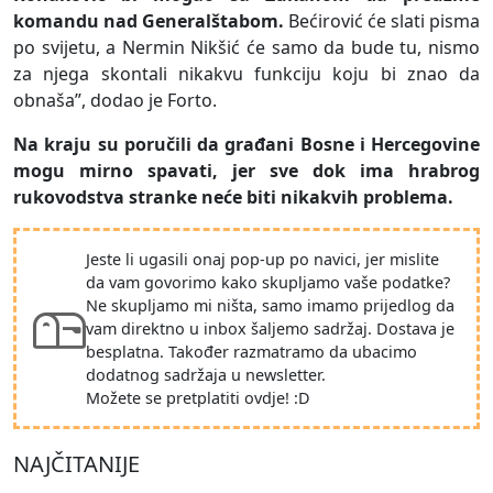
komandu nad Generalštabom.
Bećirović će slati pisma
po svijetu, a Nermin Nikšić će samo da bude tu, nismo
za njega skontali nikakvu funkciju koju bi znao da
obnaša”, dodao je Forto.
Na kraju su poručili da građani Bosne i Hercegovine
mogu mirno spavati, jer sve dok ima hrabrog
rukovodstva stranke neće biti nikakvih problema.
Jeste li ugasili onaj pop-up po navici, jer mislite
da vam govorimo kako skupljamo vaše podatke?
Ne skupljamo mi ništa, samo imamo prijedlog da
vam direktno u inbox šaljemo sadržaj. Dostava je
besplatna. Također razmatramo da ubacimo
dodatnog sadržaja u newsletter.
Možete se pretplatiti ovdje! :D
NAJČITANIJE