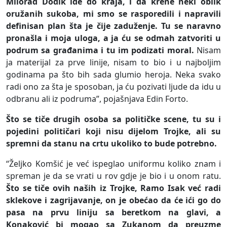
Milorad Dodik ide do kraja, i da krene neki oblik
oružanih sukoba, mi smo se rasporedili i napravili
definisan plan šta je čije zaduženje. Tu se naravno
pronašla i moja uloga, a ja ću se odmah zatvoriti u
podrum sa građanima i tu im podizati moral.
Nisam
ja materijal za prve linije, nisam to bio i u najboljim
godinama pa što bih sada glumio heroja. Neka svako
radi ono za šta je sposoban, ja ću pozivati ljude da idu u
odbranu ali iz podruma”, pojašnjava Edin Forto.
Što se tiče drugih osoba sa političke scene, tu su i
pojedini političari koji nisu dijelom Trojke, ali su
spremni da stanu na crtu ukoliko to bude potrebno.
“Željko Komšić je već ispeglao uniformu koliko znam i
spreman je da se vrati u rov gdje je bio i u onom ratu.
Što se tiče ovih naših iz Trojke, Ramo Isak već radi
sklekove i zagrijavanje, on je obećao da će ići go do
pasa na prvu liniju sa beretkom na glavi, a
Konaković bi mogao sa Zukanom da preuzme