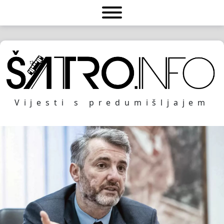
Vijesti s predumišljajem