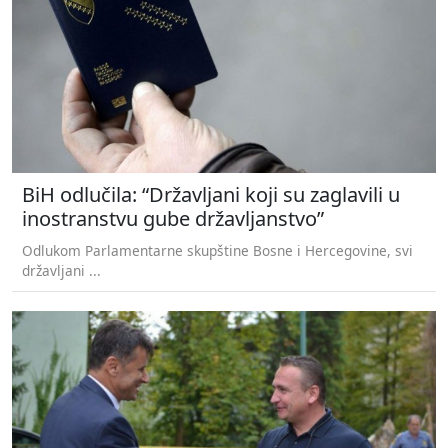
BiH odlučila: “Državljani koji su zaglavili u
inostranstvu gube državljanstvo”
Odlukom Parlamentarne skupštine Bosne i Hercegovine, svi
državljani ...