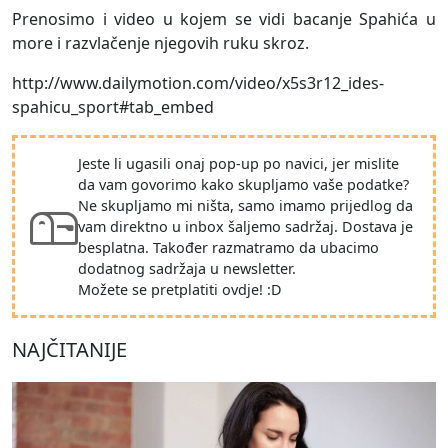
Prenosimo i video u kojem se vidi bacanje Spahića u
more i razvlačenje njegovih ruku skroz.
http://www.dailymotion.com/video/x5s3r12_ides-
spahicu_sport#tab_embed
Jeste li ugasili onaj pop-up po navici, jer mislite
da vam govorimo kako skupljamo vaše podatke?
Ne skupljamo mi ništa, samo imamo prijedlog da
vam direktno u inbox šaljemo sadržaj. Dostava je
besplatna. Također razmatramo da ubacimo
dodatnog sadržaja u newsletter.
Možete se pretplatiti ovdje! :D
NAJČITANIJE