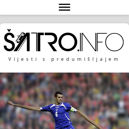
Vijesti s predumišljajem