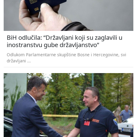
BiH odlučila: “Državljani koji su zaglavili u
inostranstvu gube državljanstvo”
Odlukom Parlamentarne skupštine Bosne i Hercegovine, svi
državljani ...