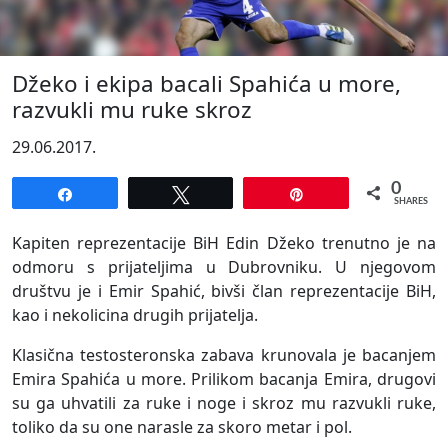
Džeko i ekipa bacali Spahića u more,
razvukli mu ruke skroz
29.06.2017.
0
Share
Tweet
Pin
SHARES
Kapiten reprezentacije BiH Edin Džeko trenutno je na
odmoru s prijateljima u Dubrovniku. U njegovom
društvu je i Emir Spahić, bivši član reprezentacije BiH,
kao i nekolicina drugih prijatelja.
Klasična testosteronska zabava krunovala je bacanjem
Emira Spahića u more. Prilikom bacanja Emira, drugovi
su ga uhvatili za ruke i noge i skroz mu razvukli ruke,
toliko da su one narasle za skoro metar i pol.