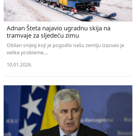
Adnan Šteta najavio ugradnu skija na
tramvaje za sljedeću zimu
Obilan snijeg koji je pogodio našu zemlju izazvao je
velike probleme,...
10.01.2026.