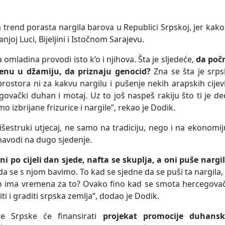
 trend porasta nargila barova u Republici Srpskoj, jer kako
njoj Luci, Bijeljini i Istočnom Sarajevu.
omladina provodi isto k’o i njihova. Šta je sljedeće,
da poč
renu u džamiju, da priznaju genocid?
Zna se šta je srps
 prostora ni za kakvu nargilu i pušenje nekih arapskih cijev
govački duhan i motaj. Uz to još naspeš rakiju što ti je d
mo izbrijane frizurice i nargile”, rekao je Dodik.
šestruki utjecaj, ne samo na tradiciju, nego i na ekonomij
navodi na dugo sjedenje.
i po cijeli dan sjede, nafta se skuplja, a oni puše nargi
a se s njom bavimo. To kad se sjedne da se puši ta nargila,
 Ko ima vremena za to? Ovako fino kad se smota hercegova
iti i graditi srpska zemlja”, dodao je Dodik.
e Srpske će finansirati
projekat promocije duhansk