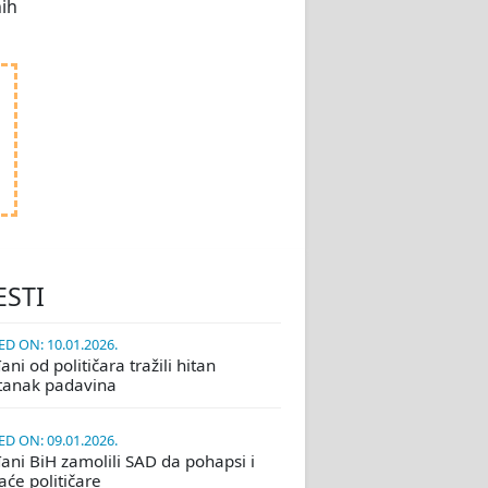
nih
ESTI
D ON: 10.01.2026.
ni od političara tražili hitan
tanak padavina
D ON: 09.01.2026.
ani BiH zamolili SAD da pohapsi i
će političare