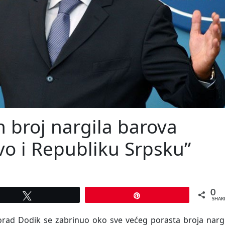
 broj nargila barova
vo i Republiku Srpsku”
0
Tweet
Pin
SHAR
orad Dodik se zabrinuo oko sve većeg porasta broja nargi