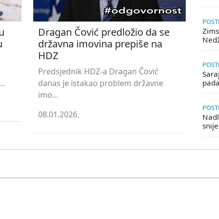
POSTE
u
Dragan Čović predložio da se
Zims
Ned
u
državna imovina prepiše na
HDZ
POSTE
Predsjednik HDZ-a Dragan Čović
Saraj
..
danas je istakao problem državne
pada
imo...
POSTE
08.01.2026.
Nadle
snij