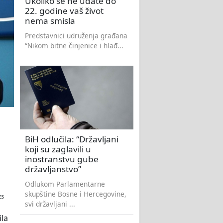
Ukoliko se ne udate do
22. godine vaš život
nema smisla
Predstavnici udruženja građana
“Nikom bitne činjenice i hlađ...
BiH odlučila: “Državljani
koji su zaglavili u
inostranstvu gube
državljanstvo”
Odlukom Parlamentarne
skupštine Bosne i Hercegovine,
ES
svi državljani ...
la