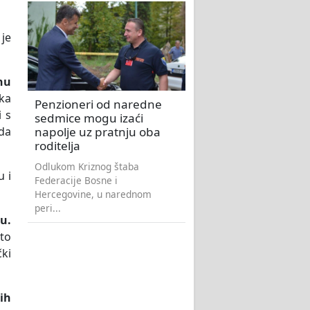
 je
nu
ka
Penzioneri od naredne
i s
sedmice mogu izaći
napolje uz pratnju oba
eda
roditelja
Odlukom Kriznog štaba
u i
Federacije Bosne i
Hercegovine, u narednom
peri...
lu.
 to
čki
ih