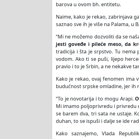
barova u ovom bh. entitetu.
Naime, kako je rekao, zabrinjava ga
saznao sve ih je više na Palama, u Ba
“Mi ne možemo dozvoliti da se naša 
jesti goveđe i pileće meso, da k
tradicija i šta je srpstvo. Tu nema
vodom. Ako ti se puši, lijepo herce
pravio i to je Srbin, a ne nekakve ta
Kako je rekao, ovaj fenomen ima vi
budućnost srpske omladine, jer ih 
“To je novotarija i to mogu Arapi.
On
Mi imamo poljoprivredu i privredu d
se barem dva, tri sata ne ustaje.
duhan, to se ispuši i dalje se ide rad
Kako saznajemo, Vlada Republik