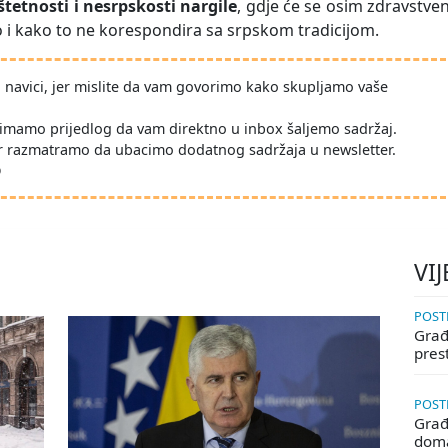
štetnosti i nesrpskosti nargile
, gdje će se osim zdravstve
o i kako to ne korespondira sa srpskom tradicijom.
po navici, jer mislite da vam govorimo kako skupljamo vaše
imamo prijedlog da vam direktno u inbox šaljemo sadržaj.
r razmatramo da ubacimo dodatnog sadržaja u newsletter.
D
VIJ
POSTE
Građa
pres
POSTE
Građ
doma