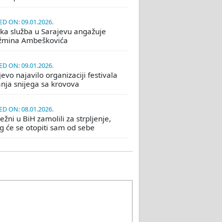
D ON: 09.01.2026.
ka služba u Sarajevu angažuje
žmina Ambeškovića
D ON: 09.01.2026.
evo najavilo organizaciji festivala
nja snijega sa krovova
D ON: 08.01.2026.
žni u BiH zamolili za strpljenje,
eg će se otopiti sam od sebe