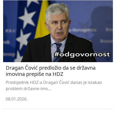
Dragan Čović predložio da se državna
imovina prepiše na HDZ
Predsjednik HDZ-a Dragan Čović danas je istakao
problem državne imo...
08.01.2026.