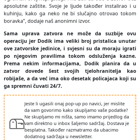
apsolutne zaštite. Svoje je ljude također instalirao i u
kuhinju, kako ga neko ne bi slučajno otrovao tokom
boravka”, dodaje naš anonimni izvor.
Sama uprava zatvora ne može da suzbije ovu
operaciju jer Dodik ima veliki broj pristalica unutar
ove zatvorske jedinice, i svjesni su da moraju igrati
po njegovim pravilima tokom odsluženja kazne.
Prema nekim informacijama, Dodik planira da u
zatvor dovede šest svojih tjelohranitelja kao
robijaše, a da već ima oko desetak policajaca koji su
ga spremni čuvati 24/7.
Jeste li ugasili onaj pop-up po navici, jer mislite
da vam govorimo kako skupljamo vaše podatke?
Ne skupljamo mi ništa, samo imamo prijedlog da
vam direktno u inbox šaljemo sadržaj. Dostava je
besplatna. Također razmatramo da ubacimo
dodatnog sadržaja u newsletter.