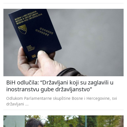
BiH odlučila: “Državljani koji su zaglavili u
inostranstvu gube državljanstvo”
Odlukom Parlamentarne skupštine Bosne i Hercegovine, svi
državljani ...