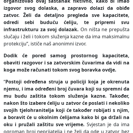
organizovao ovaj sastanak fiktivno, kako bi imao
izgovor svog dolaska, a zapravo dolazi da obiđe
zatvor. Želi da detaljno pregleda sve kapacitete,
odredi sebi buduću ćeliju, te pripremi svu
infrastrukturu za svoj dolazak.
On ništa ne prepušta
slučaju i želi i tokom služenja kazne da ima maksimalnu
protekciju”, ističe naš anonimni izvor.
Dodik će pored samog prostornog kapaciteta,
obaviti razgovor i sa zatvorskim čuvarima da vidi na
koga može računati tokom svog boravka ovdje.
“
Postoji određena struja u policiji koja je okrenuta
njemu, i ima određeni broj čuvara koji su spremni da
mu budu zaštita tokom služenja kazne. Također,
nakon što izabere ćeliju u zatvor će poslati i nekoliko
svojih tjelohranitelja koji će također robijati s njim,
a boravit će u okolnim ćelijama kako bi ga držali na
oku i pružali zaštitu sve vrijeme.
Svjestan je da ima
ogroman broj neprijatelja i ne želi da ode u zatvor bez