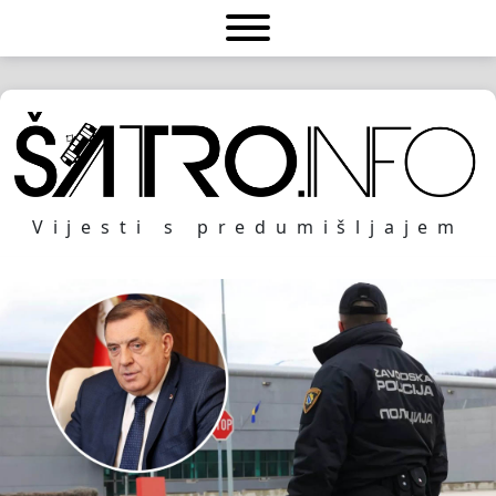
Vijesti s predumišljajem