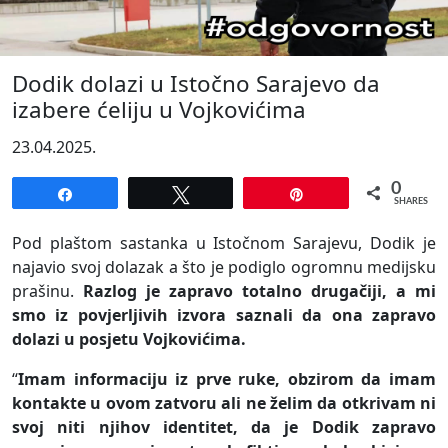
Dodik dolazi u Istočno Sarajevo da
izabere ćeliju u Vojkovićima
23.04.2025.
0
Share
Tweet
Pin
SHARES
Pod plaštom sastanka u Istočnom Sarajevu, Dodik je
najavio svoj dolazak a što je podiglo ogromnu medijsku
prašinu.
Razlog je zapravo totalno drugačiji, a mi
smo iz povjerljivih izvora saznali da ona zapravo
dolazi u posjetu Vojkovićima.
“
Imam informaciju iz prve ruke, obzirom da imam
kontakte u ovom zatvoru ali ne želim da otkrivam ni
svoj niti njihov identitet, da je Dodik zapravo