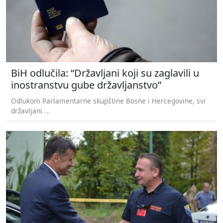
BiH odlučila: “Državljani koji su zaglavili u
inostranstvu gube državljanstvo”
Odlukom Parlamentarne skupštine Bosne i Hercegovine, svi
državljani ...