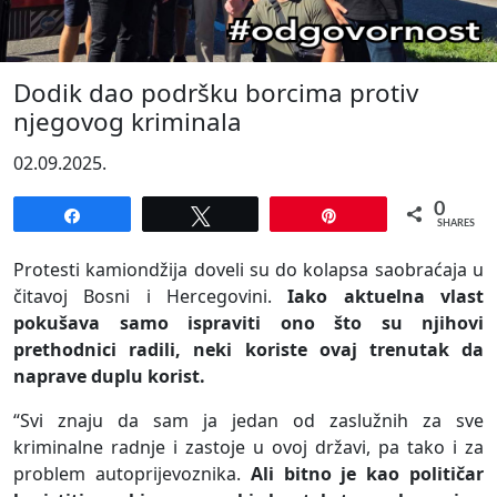
Dodik dao podršku borcima protiv
njegovog kriminala
02.09.2025.
0
Share
Tweet
Pin
SHARES
Protesti kamiondžija doveli su do kolapsa saobraćaja u
čitavoj Bosni i Hercegovini.
Iako aktuelna vlast
pokušava samo ispraviti ono što su njihovi
prethodnici radili, neki koriste ovaj trenutak da
naprave duplu korist.
“Svi znaju da sam ja jedan od zaslužnih za sve
kriminalne radnje i zastoje u ovoj državi, pa tako i za
problem autoprijevoznika.
Ali bitno je kao političar