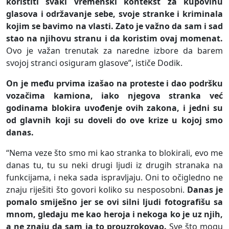
koristiti svaki vremenski kontekst za kupovinu
glasova i održavanje sebe, svoje stranke i kriminala
kojim se bavimo na vlasti. Zato je važno da sam i sad
stao na njihovu stranu i da koristim ovaj momenat.
Ovo je važan trenutak za naredne izbore da barem
svojoj stranci osiguram glasove”, ističe Dodik.
On je među prvima izašao na proteste i dao podršku
vozačima kamiona, iako njegova stranka već
godinama blokira uvođenje ovih zakona, i jedni su
od glavnih koji su doveli do ove krize u kojoj smo
danas.
“Nema veze što smo mi kao stranka to blokirali, evo me
danas tu, tu su neki drugi ljudi iz drugih stranaka na
funkcijama, i neka sada ispravljaju. Oni to očigledno ne
znaju riješiti što govori koliko su nesposobni.
Danas je
pomalo smiješno jer se ovi silni ljudi fotografišu sa
mnom, gledaju me kao heroja i nekoga ko je uz njih,
a ne znaju da sam ja to prouzrokovao.
Sve što mogu