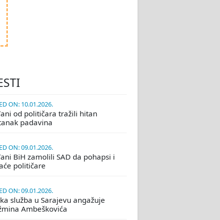
ESTI
D ON: 10.01.2026.
ni od političara tražili hitan
tanak padavina
D ON: 09.01.2026.
ani BiH zamolili SAD da pohapsi i
će političare
D ON: 09.01.2026.
ka služba u Sarajevu angažuje
žmina Ambeškovića