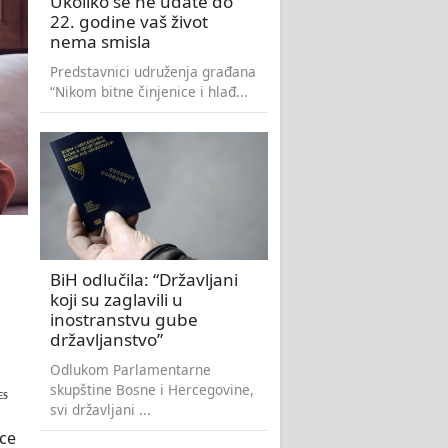
Ukoliko se ne udate do
22. godine vaš život
nema smisla
Predstavnici udruženja građana
“Nikom bitne činjenice i hlađ...
BiH odlučila: “Državljani
koji su zaglavili u
inostranstvu gube
državljanstvo”
Odlukom Parlamentarne
skupštine Bosne i Hercegovine,
ES
svi državljani ...
ice