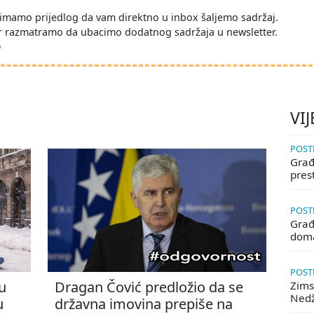
imamo prijedlog da vam direktno u inbox šaljemo sadržaj.
r razmatramo da ubacimo dodatnog sadržaja u newsletter.
D
VIJ
POSTE
Građa
pres
POSTE
Građ
doma
POSTE
u
Dragan Čović predložio da se
Zims
Ned
u
državna imovina prepiše na