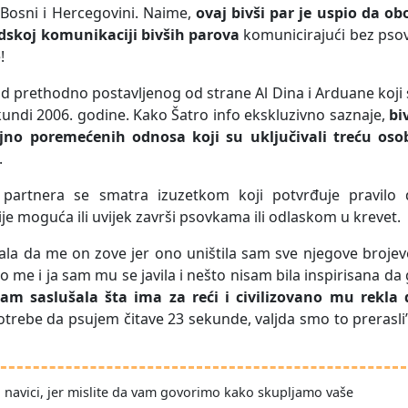
 Bosni i Hercegovini. Naime,
ovaj bivši par je uspio da ob
udskoj komunikaciji bivših parova
komunicirajući bez psov
!
 od prethodno postavljenog od strane Al Dina i Arduane koji
kundi 2006. godine. Kako Šatro info ekskluzivno saznaje,
bi
ajno poremećenih odnosa koji su uključivali treću oso
.
h partnera se smatra izuzetkom koji potvrđuje pravilo 
je moguća ili uvijek završi psovkama ili odlaskom u krevet.
la da me on zove jer ono uništila sam sve njegove brojev
ao me i ja sam mu se javila i nešto nisam bila inspirisana da
am saslušala šta ima za reći i civilizovano mu rekla 
 potrebe da psujem čitave 23 sekunde, valjda smo to prerasli
po navici, jer mislite da vam govorimo kako skupljamo vaše