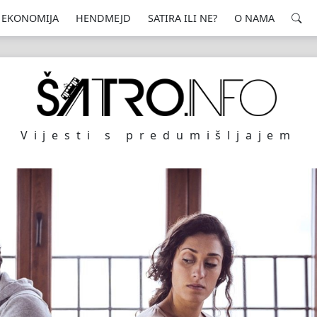
EKONOMIJA
HENDMEJD
SATIRA ILI NE?
O NAMA
Vijesti s predumišljajem