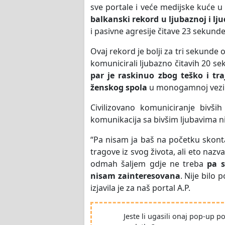
sve portale i veće medijske kuće u
balkanski rekord u ljubaznoj i lj
i pasivne agresije čitave 23 sekunde
Ovaj rekord je bolji za tri sekunde
komunicirali ljubazno čitavih 20 se
par je raskinuo zbog teško i tr
ženskog spola
u monogamnoj vezi
Civilizovano komuniciranje bivši
komunikacija sa bivšim ljubavima ni
“Pa nisam ja baš na početku skonta
tragove iz svog života, ali eto nazv
odmah šaljem gdje ne treba
pa s
nisam zainteresovana
. Nije bilo
izjavila je za naš portal A.P.
Jeste li ugasili onaj pop-up 