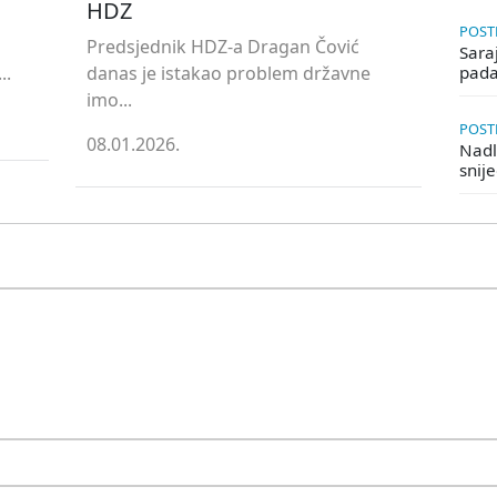
HDZ
POSTE
Predsjednik HDZ-a Dragan Čović
Saraj
..
danas je istakao problem državne
pada
imo...
POSTE
08.01.2026.
Nadle
snij