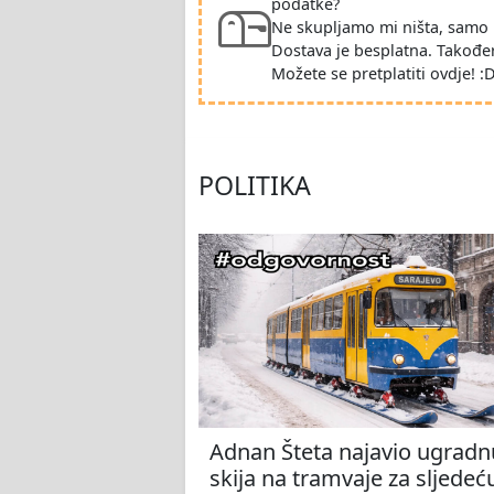
podatke?
Ne skupljamo mi ništa, samo 
Dostava je besplatna. Takođe
Možete se pretplatiti ovdje! :
POLITIKA
Adnan Šteta najavio ugradn
skija na tramvaje za sljedeć