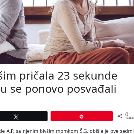
šim pričala 23 sekunde
su se ponovo posvađali
0
Tweet
Pin
SHAR
ade A.P. sa njenim bivšim momkom Š.G. obišla je ove sedm