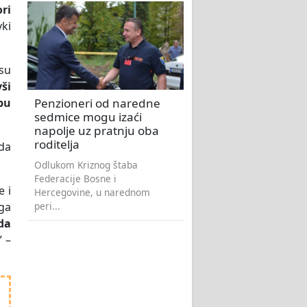
ori
ki
 su
vši
Penzioneri od naredne
bu
sedmice mogu izaći
napolje uz pratnju oba
roditelja
da
Odlukom Kriznog štaba
Federacije Bosne i
e i
Hercegovine, u narednom
peri...
 ga
da
” –