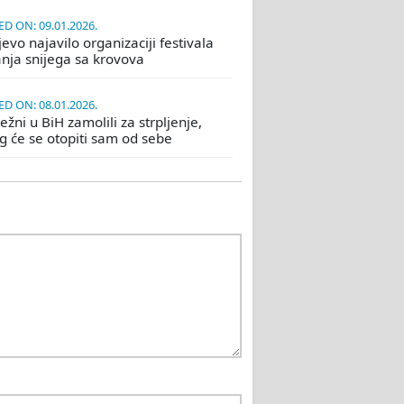
D ON: 09.01.2026.
evo najavilo organizaciji festivala
nja snijega sa krovova
D ON: 08.01.2026.
žni u BiH zamolili za strpljenje,
eg će se otopiti sam od sebe