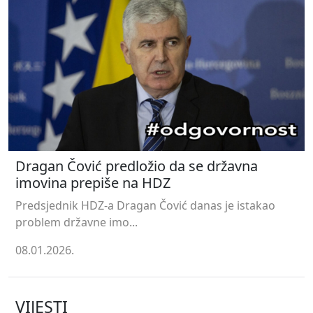
Dragan Čović predložio da se državna
imovina prepiše na HDZ
Predsjednik HDZ-a Dragan Čović danas je istakao
problem državne imo...
08.01.2026.
VIJESTI