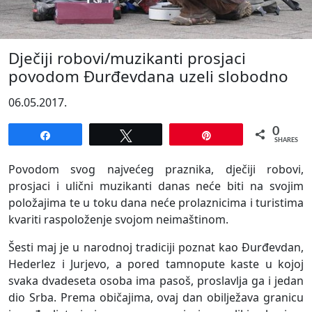
Dječiji robovi/muzikanti prosjaci
povodom Đurđevdana uzeli slobodno
06.05.2017.
0
Share
Tweet
Pin
SHARES
Povodom svog najvećeg praznika, dječiji robovi,
prosjaci i ulični muzikanti danas neće biti na svojim
položajima te u toku dana neće prolaznicima i turistima
kvariti raspoloženje svojom neimaštinom.
Šesti maj je u narodnoj tradiciji poznat kao Đurđevdan,
Hederlez i Jurjevo, a pored tamnopute kaste u kojoj
svaka dvadeseta osoba ima pasoš, proslavlja ga i jedan
dio Srba. Prema običajima, ovaj dan obilježava granicu