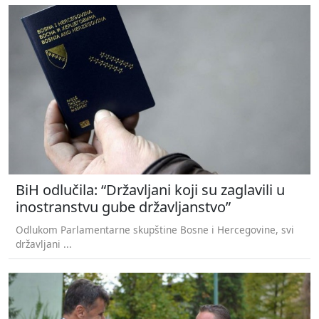
BiH odlučila: “Državljani koji su zaglavili u
inostranstvu gube državljanstvo”
Odlukom Parlamentarne skupštine Bosne i Hercegovine, svi
državljani ...