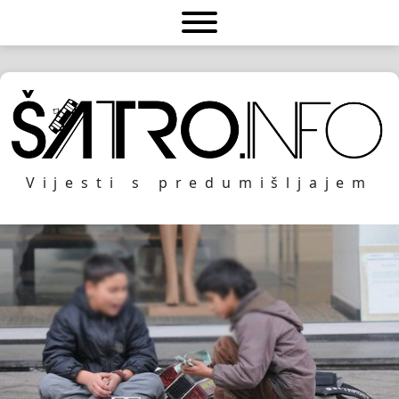
Vijesti s predumišljajem