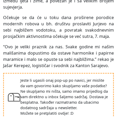
između ljeta i zime, a povezan je i sa velikim brojem
sujevjerja.
Očekuje se da će u toku dana proširene porodice
modernih robova u bh. društvu proslaviti Jurjevo na
sebi najbližem vodotoku, a povratak svakodnevnim
prosjačkim aktivnostima očekuje se već sutra, 7. maja.
“Ovo je veliki praznik za nas. Svake godine mi našim
mališanima dopustimo da ostave harmonike i papirne
maramice i malo se opuste sa sebi najbližima.” rekao je
Jašar Kerepez, logističar i svodnik za Kanton Sarajevo.
Jeste li ugasili onaj pop-up po navici, jer mislite
da vam govorimo kako skupljamo vaše podatke?
Ne skupljamo mi ništa, samo imamo prijedlog da
vam direktno u inbox šaljemo sadržaj. Dostava je
besplatna. Također razmatramo da ubacimo
dodatnog sadržaja u newsletter.
Možete se pretplatiti ovdje! :D