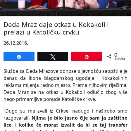
Deda Mraz daje otkaz u Kokakoli i
prelazi u Katoličku crvku
26.12.2016.
0
Share
Tweet
Pin
SHARES
Služba za Deda Mrazove odnose s javnošću saopštila je
danas da ikona blagdanskog ugođaja i Kokakolinih
reklama mijenja radno mjesto. Prema njihovim riječima,
Deda Mraz se na otkaz u Kokakoli odlučio zbog više
nego primamljive ponude Katoličke crkve.
“Dugo su me zvali iz Crkve, nadugo i naširoko smo
razgovarali.
Njima je bilo jasno čije sam ja zaštitno
lice, i koliko će morat izvalit da bi se taj transfer