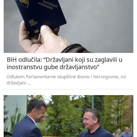
BiH odlučila: “Državljani koji su zaglavili u
inostranstvu gube državljanstvo”
Odlukom Parlamentarne skupštine Bosne i Hercegovine, svi
državljani ...