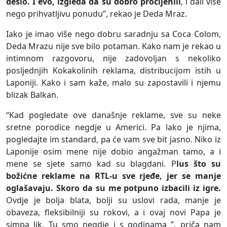
desio. I evo, izgleda da su dobro procijenili
, i dali više
nego prihvatljivu ponudu”, rekao je Deda Mraz.
Iako je imao više nego dobru saradnju sa Coca Colom,
Deda Mrazu nije sve bilo potaman. Kako nam je rekao u
intimnom razgovoru, nije zadovoljan s nekoliko
posljednjih Kokakolinih reklama, distribucijom istih u
Laponiji. Kako i sam kaže, malo su zapostavili i njemu
blizak Balkan.
“Kad pogledate ove današnje reklame, sve su neke
sretne porodice negdje u Americi. Pa lako je njima,
pogledajte im standard, pa će vam sve bit jasno. Niko iz
Laponije osim mene nije dobio angažman tamo, a i
mene se sjete samo kad su blagdani. P
lus što su
božićne reklame na RTL-u sve rjeđe, jer se manje
oglašavaju. Skoro da su me potpuno izbacili iz igre.
Ovdje je bolja blata, bolji su uslovi rada, manje je
obaveza, fleksibilniji su rokovi, a i ovaj novi Papa je
simpa lik. Tu smo negdje i s godinama ”, priča nam