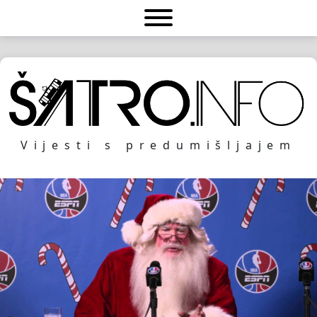
Vijesti s predumišljajem