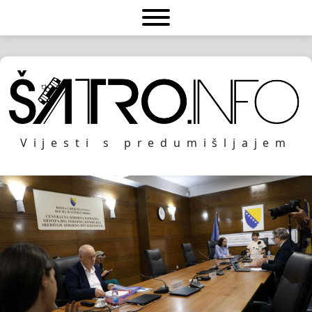
Vijesti s predumišljajem