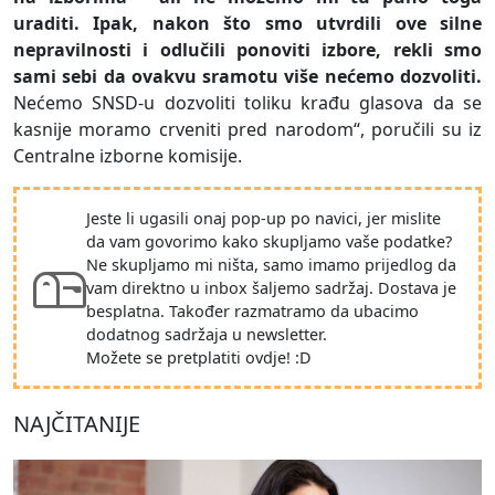
uraditi. Ipak, nakon što smo utvrdili ove silne
nepravilnosti i odlučili ponoviti izbore, rekli smo
sami sebi da ovakvu sramotu više nećemo dozvoliti.
Nećemo SNSD-u dozvoliti toliku krađu glasova da se
kasnije moramo crveniti pred narodom“, poručili su iz
Centralne izborne komisije.
Jeste li ugasili onaj pop-up po navici, jer mislite
da vam govorimo kako skupljamo vaše podatke?
Ne skupljamo mi ništa, samo imamo prijedlog da
vam direktno u inbox šaljemo sadržaj. Dostava je
besplatna. Također razmatramo da ubacimo
dodatnog sadržaja u newsletter.
Možete se pretplatiti ovdje! :D
NAJČITANIJE