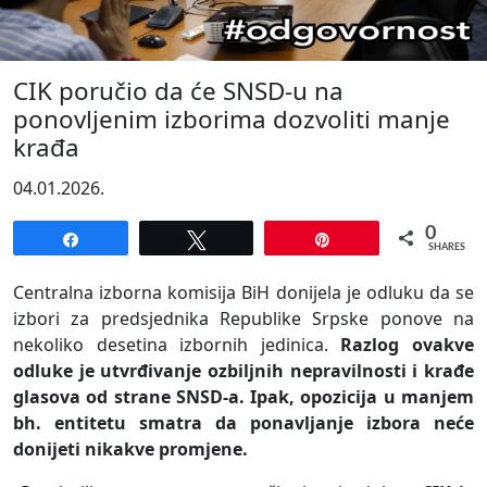
CIK poručio da će SNSD-u na
ponovljenim izborima dozvoliti manje
krađa
04.01.2026.
0
Share
Tweet
Pin
SHARES
Centralna izborna komisija BiH donijela je odluku da se
izbori za predsjednika Republike Srpske ponove na
nekoliko desetina izbornih jedinica.
Razlog ovakve
odluke je utvrđivanje ozbiljnih nepravilnosti i krađe
glasova od strane SNSD-a. Ipak, opozicija u manjem
bh. entitetu smatra da ponavljanje izbora neće
donijeti nikakve promjene.