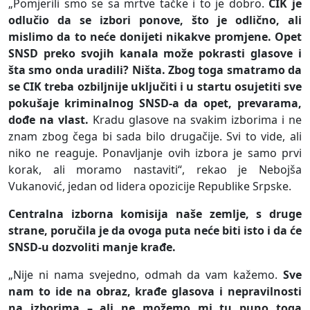
„Pomjerili smo se sa mrtve tačke i to je dobro.
CIK je
odlučio da se izbori ponove, što je odlično, ali
mislimo da to neće donijeti nikakve promjene. Opet
SNSD preko svojih kanala može pokrasti glasove i
šta smo onda uradili? Ništa. Zbog toga smatramo da
se CIK treba ozbiljnije uključiti i u startu osujetiti sve
pokušaje kriminalnog SNSD-a da opet, prevarama,
dođe na vlast.
Kradu glasove na svakim izborima i ne
znam zbog čega bi sada bilo drugačije. Svi to vide, ali
niko ne reaguje. Ponavljanje ovih izbora je samo prvi
korak, ali moramo nastaviti“, rekao je Nebojša
Vukanović, jedan od lidera opozicije Republike Srpske.
Centralna izborna komisija naše zemlje, s druge
strane, poručila je da ovoga puta neće biti isto i da će
SNSD-u dozvoliti manje krađe.
„Nije ni nama svejedno, odmah da vam kažemo.
Sve
nam to ide na obraz, krađe glasova i nepravilnosti
na izborima – ali ne možemo mi tu puno toga