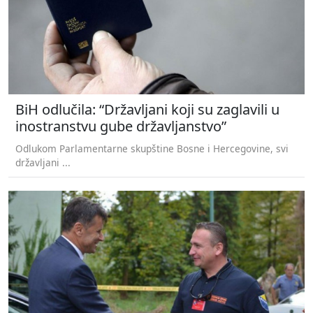
BiH odlučila: “Državljani koji su zaglavili u
inostranstvu gube državljanstvo”
Odlukom Parlamentarne skupštine Bosne i Hercegovine, svi
državljani ...