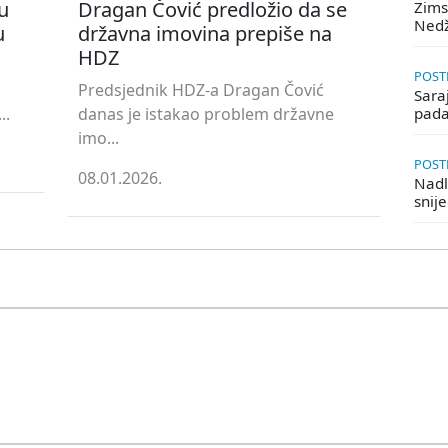
u
Dragan Čović predložio da se
Zims
Ned
u
državna imovina prepiše na
HDZ
POSTE
Predsjednik HDZ-a Dragan Čović
Saraj
..
danas je istakao problem državne
pada
imo...
POSTE
08.01.2026.
Nadle
snij