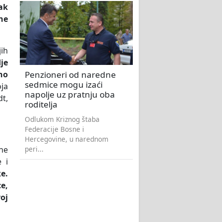
ak
ne
ih
je
Penzioneri od naredne
no
sedmice mogu izaći
ja
napolje uz pratnju oba
dt,
roditelja
Odlukom Kriznog štaba
Federacije Bosne i
Hercegovine, u narednom
peri...
 ne
 i
e.
e,
oj