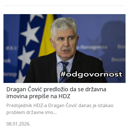
Dragan Čović predložio da se državna
imovina prepiše na HDZ
Predsjednik HDZ-a Dragan Čović danas je istakao
problem državne imo...
08.01.2026.