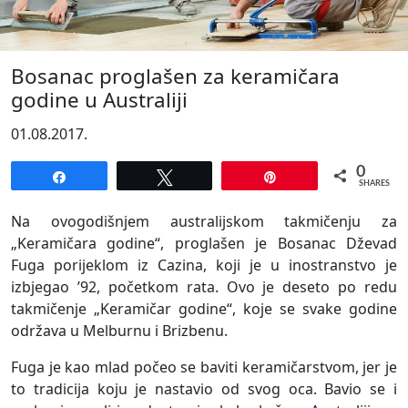
Bosanac proglašen za keramičara
godine u Australiji
01.08.2017.
0
Share
Tweet
Pin
SHARES
Na ovogodišnjem australijskom takmičenju za
„Keramičara godine“, proglašen je Bosanac Dževad
Fuga porijeklom iz Cazina, koji je u inostranstvo je
izbjegao ’92, početkom rata. Ovo je deseto po redu
takmičenje „Keramičar godine“, koje se svake godine
održava u Melburnu i Brizbenu.
Fuga je kao mlad počeo se baviti keramičarstvom, jer je
to tradicija koju je nastavio od svog oca. Bavio se i