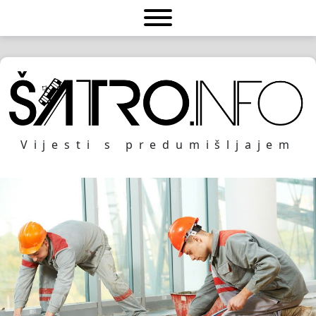
Vijesti s predumišljajem