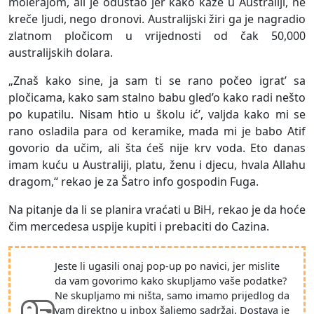
molerajom, ali je odustao jer kako kaže u Australiji, ne
kreče ljudi, nego dronovi. Australijski žiri ga je nagradio
zlatnom pločicom u vrijednosti od čak 50,000
australijskih dolara.
„Znaš kako sine, ja sam ti se rano počeo igrat’ sa
pločicama, kako sam stalno babu gled’o kako radi nešto
po kupatilu. Nisam htio u školu ić’, valjda kako mi se
rano osladila para od keramike, mada mi je babo Atif
govorio da učim, ali šta ćeš nije krv voda. Eto danas
imam kuću u Australiji, platu, ženu i djecu, hvala Allahu
dragom,“ rekao je za Šatro info gospodin Fuga.
Na pitanje da li se planira vraćati u BiH, rekao je da hoće
čim mercedesa uspije kupiti i prebaciti do Cazina.
Jeste li ugasili onaj pop-up po navici, jer mislite
da vam govorimo kako skupljamo vaše podatke?
Ne skupljamo mi ništa, samo imamo prijedlog da
vam direktno u inbox šaljemo sadržaj. Dostava je