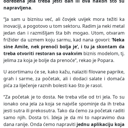
određena jela treba jesti dan ili dva nakon što su
napravljena
.
“Ja sam u biznisu već, ali čovjek uvijek mora težiti ka
inovaciji, a pogotovo u tom sektoru. Radim ja neki metal
jedan dan i razmišljam šta bih mogao. Utom, otvaram
frižider da uzmem koju sarmu, kad nana govori:
‘Neka
sine Amile, nek prenoći bolja je’, i tu ja skontam da
treba otvoriti restoran sa ovakvim
biznis modelom, tj.
jelima za koja je bolje da prenoće”, rekao je Popara.
U asortimanu će se, kako kažu, nalaziti filovane paprike,
grah i sarme, za početak, ali i dodaci salate i domaća
pića za liječenje raznih bolesti kao što je rasol.
“Za početak je to dosta. Ne treba više od tri jela. To su
ionako ona jela za koja se najviše spominje da ih treba
jesti sutra ili prekosutra. Tako da ćemo za početak raditi
samo njih. Dosta tri. Ideja je da mi to napravimo dva
dana ranije. Onda ćemo napraviti
jednu aplikaciju koja