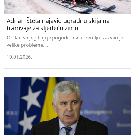
Adnan Šteta najavio ugradnu skija na
tramvaje za sljedeću zimu
Obilan snijeg koji je pogodio našu zemlju izazvao je
velike probleme,...
10.01.2026.