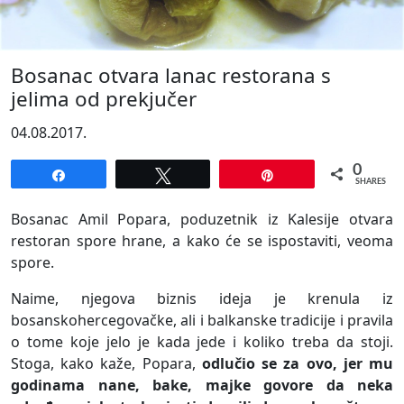
Bosanac otvara lanac restorana s
jelima od prekjučer
04.08.2017.
0
Share
Tweet
Pin
SHARES
Bosanac Amil Popara, poduzetnik iz Kalesije otvara
restoran spore hrane, a kako će se ispostaviti, veoma
spore.
Naime, njegova biznis ideja je krenula iz
bosanskohercegovačke, ali i balkanske tradicije i pravila
o tome koje jelo je kada jede i koliko treba da stoji.
Stoga, kako kaže, Popara,
odlučio se za ovo, jer mu
godinama nane, bake, majke govore da neka