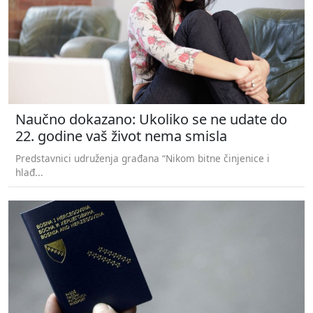
Naučno dokazano: Ukoliko se ne udate do
22. godine vaš život nema smisla
Predstavnici udruženja građana “Nikom bitne činjenice i
hlađ...