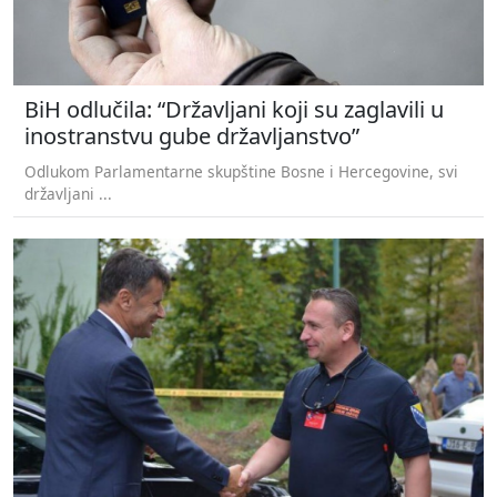
BiH odlučila: “Državljani koji su zaglavili u
inostranstvu gube državljanstvo”
Odlukom Parlamentarne skupštine Bosne i Hercegovine, svi
državljani ...