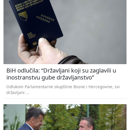
BiH odlučila: “Državljani koji su zaglavili u
inostranstvu gube državljanstvo”
Odlukom Parlamentarne skupštine Bosne i Hercegovine, svi
državljani ...