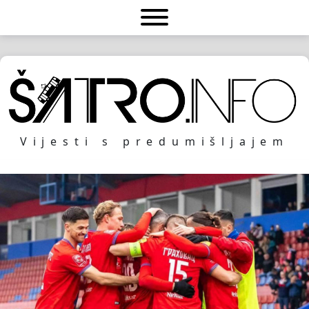
Vijesti s predumišljajem