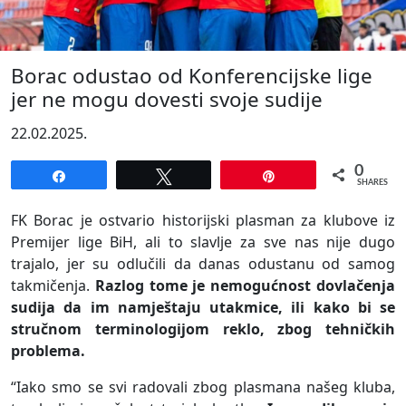
Borac odustao od Konferencijske lige
jer ne mogu dovesti svoje sudije
22.02.2025.
0
Share
Tweet
Pin
SHARES
FK Borac je ostvario historijski plasman za klubove iz
Premijer lige BiH, ali to slavlje za sve nas nije dugo
trajalo, jer su odlučili da danas odustanu od samog
takmičenja.
Razlog tome je nemogućnost dovlačenja
sudija da im namještaju utakmice, ili kako bi se
stručnom terminologijom reklo, zbog tehničkih
problema.
“Iako smo se svi radovali zbog plasmana našeg kluba,