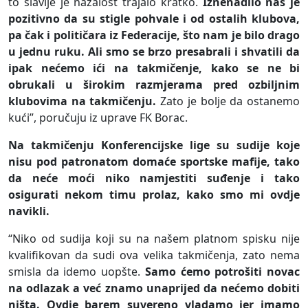
to slavlje je nažalost trajalo kratko.
Iznenadilo nas je
pozitivno da su stigle pohvale i od ostalih klubova,
pa čak i političara iz Federacije, što nam je bilo drago
u jednu ruku. Ali smo se brzo presabrali i shvatili da
ipak nećemo ići na takmičenje, kako se ne bi
obrukali u širokim razmjerama pred ozbiljnim
klubovima na takmičenju.
Zato je bolje da ostanemo
kući”, poručuju iz uprave FK Borac.
Na takmičenju Konferencijske lige su sudije koje
nisu pod patronatom domaće sportske mafije, tako
da neće moći niko namjestiti suđenje i tako
osigurati nekom timu prolaz, kako smo mi ovdje
navikli.
“Niko od sudija koji su na našem platnom spisku nije
kvalifikovan da sudi ova velika takmičenja, zato nema
smisla da idemo uopšte.
Samo ćemo potrošiti novac
na odlazak a već znamo unaprijed da nećemo dobiti
ništa. Ovdje barem suvereno vladamo jer imamo