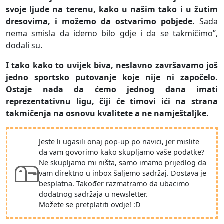
svoje ljude na terenu, kako u našim tako i u žutim
dresovima, i možemo da ostvarimo pobjede.
Sada
nema smisla da idemo bilo gdje i da se takmičimo”,
dodali su.
I tako kako to uvijek biva, neslavno završavamo još
jedno sportsko putovanje koje nije ni započelo.
Ostaje nada da ćemo jednog dana imati
reprezentativnu ligu, čiji će timovi ići na strana
takmičenja na osnovu kvalitete a ne namještaljke.
Jeste li ugasili onaj pop-up po navici, jer mislite
da vam govorimo kako skupljamo vaše podatke?
Ne skupljamo mi ništa, samo imamo prijedlog da
vam direktno u inbox šaljemo sadržaj. Dostava je
besplatna. Također razmatramo da ubacimo
dodatnog sadržaja u newsletter.
Možete se pretplatiti ovdje! :D