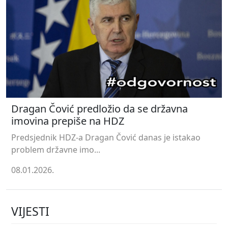
Dragan Čović predložio da se državna
imovina prepiše na HDZ
Predsjednik HDZ-a Dragan Čović danas je istakao
problem državne imo...
08.01.2026.
VIJESTI