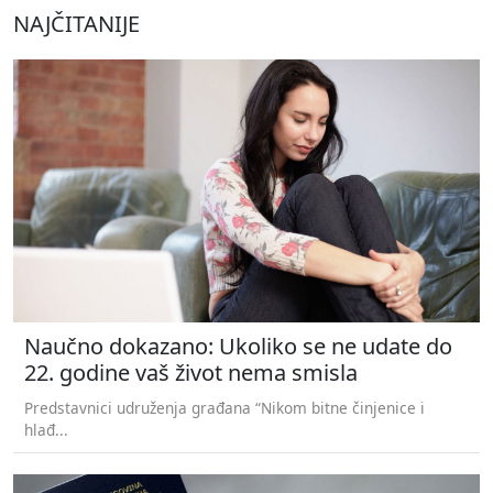
NAJČITANIJE
Naučno dokazano: Ukoliko se ne udate do
22. godine vaš život nema smisla
Predstavnici udruženja građana “Nikom bitne činjenice i
hlađ...