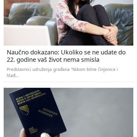
Naučno dokazano: Ukoliko se ne udate do
22. godine vaš život nema smisla
Predstavnici udruženja građana “Nikom bitne činjenice i
hlađ...