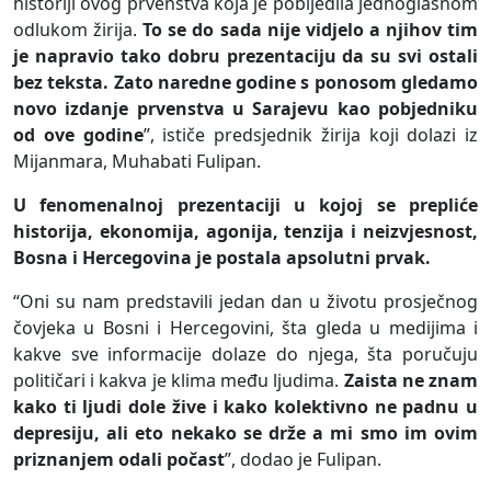
historiji ovog prvenstva koja je pobijedila jednoglasnom
odlukom žirija.
To se do sada nije vidjelo a njihov tim
je napravio tako dobru prezentaciju da su svi ostali
bez teksta. Zato naredne godine s ponosom gledamo
novo izdanje prvenstva u Sarajevu kao pobjedniku
od ove godine
”, ističe predsjednik žirija koji dolazi iz
Mijanmara, Muhabati Fulipan.
U fenomenalnoj prezentaciji u kojoj se prepliće
historija, ekonomija, agonija, tenzija i neizvjesnost,
Bosna i Hercegovina je postala apsolutni prvak.
“Oni su nam predstavili jedan dan u životu prosječnog
čovjeka u Bosni i Hercegovini, šta gleda u medijima i
kakve sve informacije dolaze do njega, šta poručuju
političari i kakva je klima među ljudima.
Zaista ne znam
kako ti ljudi dole žive i kako kolektivno ne padnu u
depresiju, ali eto nekako se drže a mi smo im ovim
priznanjem odali počast
”, dodao je Fulipan.