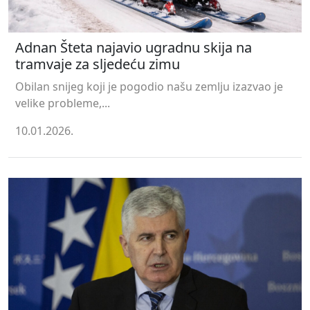
Adnan Šteta najavio ugradnu skija na
tramvaje za sljedeću zimu
Obilan snijeg koji je pogodio našu zemlju izazvao je
velike probleme,...
10.01.2026.