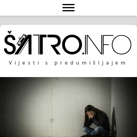
Vijesti s predumišljajem