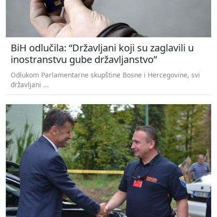
BiH odlučila: “Državljani koji su zaglavili u
inostranstvu gube državljanstvo”
Odlukom Parlamentarne skupštine Bosne i Hercegovine, svi
državljani ...