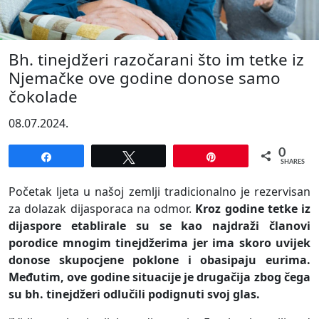
Bh. tinejdžeri razočarani što im tetke iz
Njemačke ove godine donose samo
čokolade
08.07.2024.
0
Share
Tweet
Pin
SHARES
Početak ljeta u našoj zemlji tradicionalno je rezervisan
za dolazak dijasporaca na odmor.
Kroz godine tetke iz
dijaspore etablirale su se kao najdraži članovi
porodice mnogim tinejdžerima jer ima skoro uvijek
donose skupocjene poklone i obasipaju eurima.
Međutim, ove godine situacije je drugačija zbog čega
su bh. tinejdžeri odlučili podignuti svoj glas.