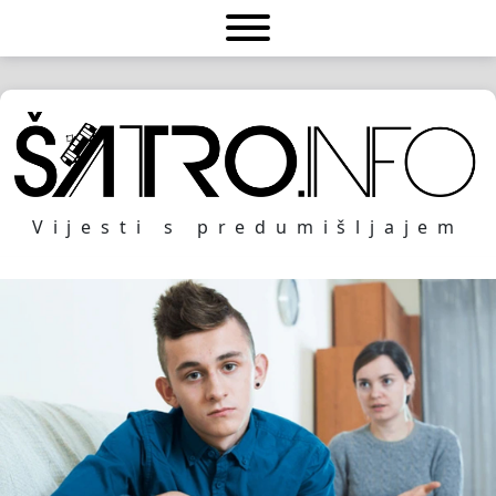
Vijesti s predumišljajem