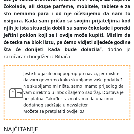
čokolade, ali skupe parfeme, mobitele, tablete e za
sto nemamo para i od nje očekujemo da nam to
osigura. Kada sam pričao sa svojim prijateljima kod
njih je ista situacija dobili su samo čokolade i poneki
jeftini poklon koji se i ovdje može kupiti. Mislim da
će tetka na blok listu, pa ćemo vidjeti sljedeće godine
šta će donijeti kada bude dolazila
”, dodao je
razočarani tinejdžer iz Bihaća.
Jeste li ugasili onaj pop-up po navici, jer mislite
da vam govorimo kako skupljamo vaše podatke?
Ne skupljamo mi ništa, samo imamo prijedlog da
vam direktno u inbox šaljemo sadržaj. Dostava je
besplatna. Također razmatramo da ubacimo
dodatnog sadržaja u newsletter.
Možete se pretplatiti ovdje! :D
NAJČITANIJE