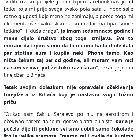
“Vidite ovako, ja cijele godine trpim Facebook nasilje od
tetke koja mi prije svega svako pola sata u inbox šalje
razne gluposti koje mene ne zanimaju, a pored toga mi
i komentariše svaku sliku sa komentarima tipa “sunce
tetkino” ili “duša draga”,
Ja imam sedamnaest godine i
mene cijelo društvo zbog toga ismijava. Sve to
moram da trpim samo da bi mi ona kada dođe dala
par stotina eura i kupila neki iPhone tamo. Kao
ništa čekam taj period godine, ali moram vam reći
da sam se ovaj put žestoko razočarao
”, rekao je jedan
tinejdžer iz Bihaća.
Tetak svojim dolaskom nije opravdala očekivanja
tinejdžera iz Bihaća koji je nastavio svoju tužnu
priču.
“Otišao sam čak u Sarajevo po nju na aerodrom i
očekivao barem da će mi gorivo platiti, ali ništa.
Kada je
počela dijeliti poklone svi smo dobili samo čokolade
što je velika sramota. Imamo mi i ovdje da kupimo