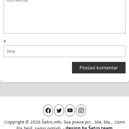
*
Copyright © 2026
Šatro.info
. Sva prava pri... bla, bla... Uzmi
šta želiš, samo potpiši. -
design by
Šatro team