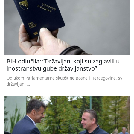
BiH odlučila: “Državljani koji su zaglavili u
inostranstvu gube državljanstvo”
Odlukom Parlamentarne skupštine Bosne i Hercegovine, svi
državljani ...