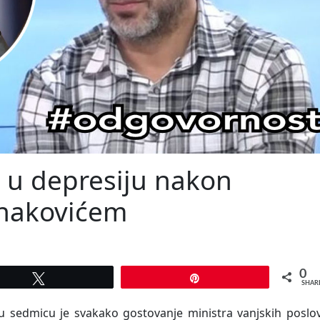
 u depresiju nakon
onakovićem
0
Tweet
Pin
SHAR
nu sedmicu je svakako gostovanje ministra vanjskih poslo