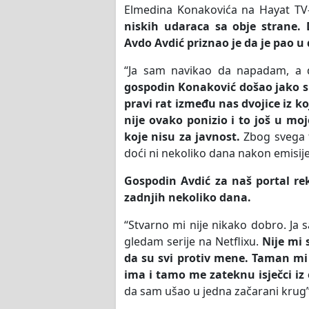
Elmedina Konakovića na Hayat TV
niskih udaraca sa obje strane.
Avdo Avdić priznao je da je pao u
“Ja sam navikao da napadam, a 
gospodin Konaković došao jako spr
pravi rat između nas dvojice iz 
nije ovako ponizio i to još u mo
koje nisu za javnost.
Zbog svega t
doći ni nekoliko dana nakon emisije”
Gospodin Avdić za naš portal re
zadnjih nekoliko dana.
“Stvarno mi nije nikako dobro. Ja 
gledam serije na Netflixu.
Nije mi 
da su svi protiv mene. Taman mi
ima i tamo me zateknu isječci iz 
da sam ušao u jedna začarani krug”