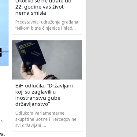
Ukoliko se ne udate do
22. godine vaš život
nema smisla
Predstavnici udruženja građana
“Nikom bitne činjenice i hlađ...
BiH odlučila: “Državljani
koji su zaglavili u
inostranstvu gube
državljanstvo”
Odlukom Parlamentarne
skupštine Bosne i Hercegovine,
ES
svi državljani ...
va,