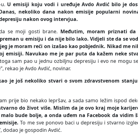
-u.
U emisiji koju vodi i uređuje Avdo Avdić bilo je dos
 Danas, nekoliko dana nakon emisije popularni novina
 depresiju nakon ovog intervjua.
da se moji gosti brane.
Međutim, moram priznati da 
eman u emisiju i da nije bilo lako. Vidjeli ste da se vo
kojeg je moram reći on izašao kao pobjednik. Nikad me ni
joj emisiji. Navukao me je par puta da kažem neke stva
oga sam pao u jednu ozbiljnu depresiju i evo ne mogu se
, rekao je Avdo Avdić, novinar.
kao je još nekoliko stvari o svom zdravstvenom stanju
sam prije bio nekako lepršav, a sada samo ležim ispod dek
stvarno do život više. Mislim da je ovo kraj moje karijer
 malo bude bolje, a onda uđem na Facebook da vidim š
emisije.
To me sve ponovo baci u depresiju i stvarno izgl
, dodao je gospodin Avdić.