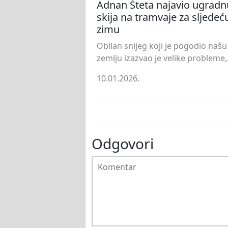
Adnan Šteta najavio ugradn
skija na tramvaje za sljedeć
zimu
Obilan snijeg koji je pogodio našu
zemlju izazvao je velike probleme,.
10.01.2026.
Odgovori