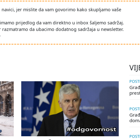
po navici, jer mislite da vam govorimo kako skupljamo vaše
imamo prijedlog da vam direktno u inbox šaljemo sadržaj.
r razmatramo da ubacimo dodatnog sadržaja u newsletter.
D
VIJ
POSTE
Građa
pres
POSTE
Građ
doma
POSTE