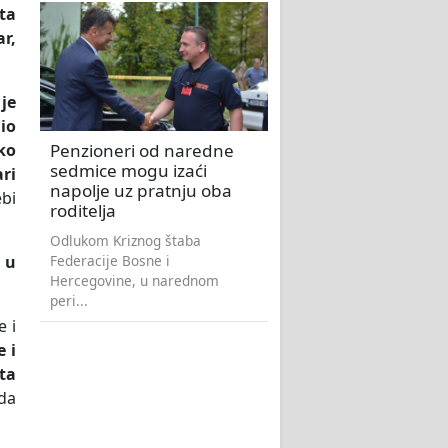
ta
r,
je
dio
Penzioneri od naredne
ko
sedmice mogu izaći
ri
napolje uz pratnju oba
bi
roditelja
Odlukom Kriznog štaba
Federacije Bosne i
 u
Hercegovine, u narednom
peri...
e i
e i
ta
eda