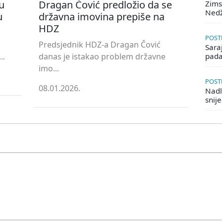
u
Dragan Čović predložio da se
Zims
Ned
u
državna imovina prepiše na
HDZ
POSTE
Predsjednik HDZ-a Dragan Čović
Saraj
..
danas je istakao problem državne
pada
imo...
POSTE
08.01.2026.
Nadle
snij