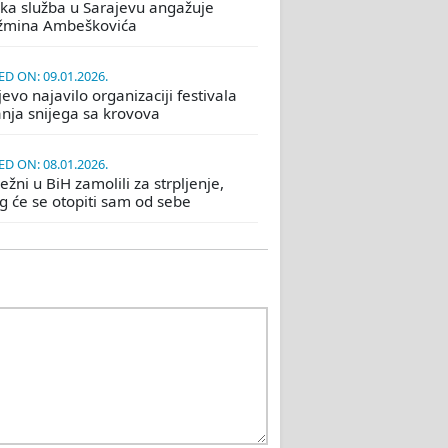
ka služba u Sarajevu angažuje
žmina Ambeškovića
D ON: 09.01.2026.
evo najavilo organizaciji festivala
nja snijega sa krovova
D ON: 08.01.2026.
žni u BiH zamolili za strpljenje,
eg će se otopiti sam od sebe