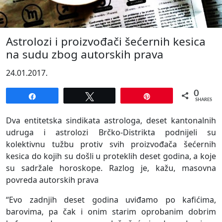
Astrolozi i proizvođači šećernih kesica
na sudu zbog autorskih prava
24.01.2017.
0
Share
Tweet
Pin
SHARES
Dva entitetska sindikata astrologa, deset kantonalnih
udruga i astrolozi Brčko-Distrikta podnijeli su
kolektivnu tužbu protiv svih proizvođača šećernih
kesica do kojih su došli u proteklih deset godina, a koje
su sadržale horoskope. Razlog je, kažu, masovna
povreda autorskih prava
“Evo zadnjih deset godina uviđamo po kafićima,
barovima, pa čak i onim starim oprobanim dobrim