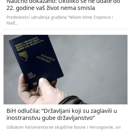
Naučno dokazano: Ukoliko se ne udate do
22. godine vaš život nema smisla
Predstavnici udruženja građana “Nikom bitne činjenice i
hlađ...
BiH odlučila: “Državljani koji su zaglavili u
inostranstvu gube državljanstvo”
Odlukom Parlamentarne skupštine Bosne i Hercegovine, svi