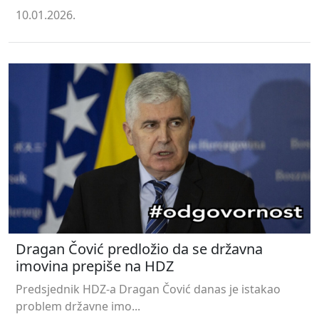
10.01.2026.
Dragan Čović predložio da se državna
imovina prepiše na HDZ
Predsjednik HDZ-a Dragan Čović danas je istakao
problem državne imo...