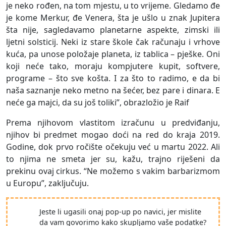
je neko rođen, na tom mjestu, u to vrijeme. Gledamo đe
je kome Merkur, đe Venera, šta je ušlo u znak Jupitera
šta nije, sagledavamo planetarne aspekte, zimski ili
ljetni solsticij. Neki iz stare škole čak računaju i vrhove
kuća, pa unose položaje planeta, iz tablica – pješke. Oni
koji neće tako, moraju kompjutere kupit, softvere,
programe – što sve košta. I za što to radimo, e da bi
naša saznanje neko metno na šećer, bez pare i dinara. E
neće ga majci, da su još toliki”, obrazložio je Raif
Prema njihovom vlastitom izračunu u predviđanju,
njihov bi predmet mogao doći na red do kraja 2019.
Godine, dok prvo ročište očekuju već u martu 2022. Ali
to njima ne smeta jer su, kažu, trajno riješeni da
prekinu ovaj cirkus. “Ne možemo s vakim barbarizmom
u Europu”, zaključuju.
Jeste li ugasili onaj pop-up po navici, jer mislite
da vam govorimo kako skupljamo vaše podatke?