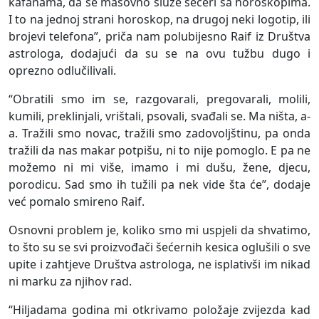
kafanama, da se masovno služe šećeri sa horoskopima.
I to na jednoj strani horoskop, na drugoj neki logotip, ili
brojevi telefona”, priča nam polubijesno Raif iz Društva
astrologa, dodajući da su se na ovu tužbu dugo i
oprezno odlučilivali.
“Obratili smo im se, razgovarali, pregovarali, molili,
kumili, preklinjali, vrištali, psovali, svađali se. Ma ništa, a-
a. Tražili smo novac, tražili smo zadovoljštinu, pa onda
tražili da nas makar potpišu, ni to nije pomoglo. E pa ne
možemo ni mi više, imamo i mi dušu, žene, djecu,
porodicu. Sad smo ih tužili pa nek vide šta će”, dodaje
već pomalo smireno Raif.
Osnovni problem je, koliko smo mi uspjeli da shvatimo,
to što su se svi proizvođači šećernih kesica oglušili o sve
upite i zahtjeve Društva astrologa, ne isplativši im nikad
ni marku za njihov rad.
“Hiljadama godina mi otkrivamo položaje zvijezda kad