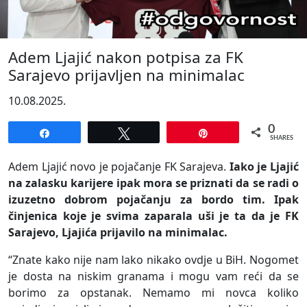
Adem Ljajić nakon potpisa za FK
Sarajevo prijavljen na minimalac
10.08.2025.
0
Share
Tweet
Pin
SHARES
Adem Ljajić novo je pojačanje FK Sarajeva.
Iako je Ljajić
na zalasku karijere ipak mora se priznati da se radi o
izuzetno dobrom pojačanju za bordo tim. Ipak
činjenica koje je svima zaparala uši je ta da je FK
Sarajevo, Ljajića prijavilo na minimalac.
“Znate kako nije nam lako nikako ovdje u BiH. Nogomet
je dosta na niskim granama i mogu vam reći da se
borimo za opstanak. Nemamo mi novca koliko