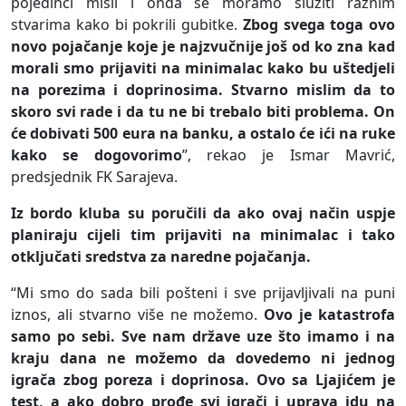
pojedinci misli i onda se moramo služiti raznim
stvarima kako bi pokrili gubitke.
Zbog svega toga ovo
novo pojačanje koje je najzvučnije još od ko zna kad
morali smo prijaviti na minimalac kako bu uštedjeli
na porezima i doprinosima. Stvarno mislim da to
skoro svi rade i da tu ne bi trebalo biti problema. On
će dobivati 500 eura na banku, a ostalo će ići na ruke
kako se dogovorimo
”, rekao je Ismar Mavrić,
predsjednik FK Sarajeva.
Iz bordo kluba su poručili da ako ovaj način uspje
planiraju cijeli tim prijaviti na minimalac i tako
otključati sredstva za naredne pojačanja.
“Mi smo do sada bili pošteni i sve prijavljivali na puni
iznos, ali stvarno više ne možemo.
Ovo je katastrofa
samo po sebi. Sve nam države uze što imamo i na
kraju dana ne možemo da dovedemo ni jednog
igrača zbog poreza i doprinosa. Ovo sa Ljajićem je
test, a ako dobro prođe svi igrači i uprava idu na