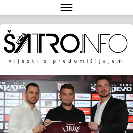
Vijesti s predumišljajem