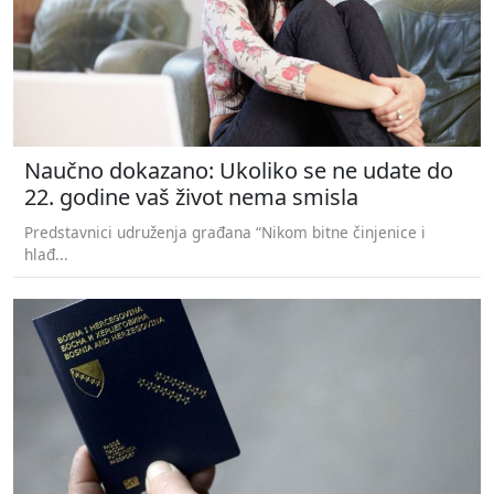
Naučno dokazano: Ukoliko se ne udate do
22. godine vaš život nema smisla
Predstavnici udruženja građana “Nikom bitne činjenice i
hlađ...