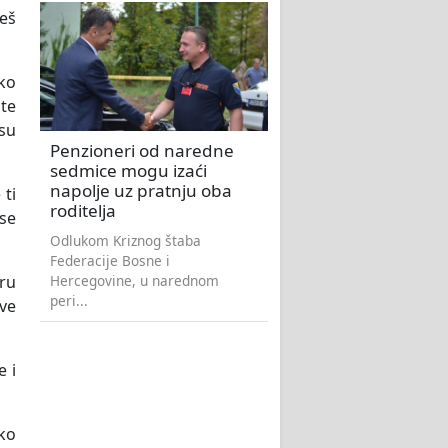
ćeš
ako
te
 su
Penzioneri od naredne
sedmice mogu izaći
napolje uz pratnju oba
 ti
roditelja
 se
Odlukom Kriznog štaba
Federacije Bosne i
Hercegovine, u narednom
bru
peri...
sve
e i
ako