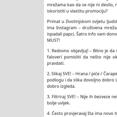
mrežama kao da se nije ni desilo, r
iskoristiti u vlastitu promociju?
Primat u životinjskom svijetu ljud
ima Instagram – društvena mreža b
ispadali papci, Šatro info vam don
MUST!
1. Redovno objavljuj! – Bitno je da
faloveri pomisliti da nešto nije 
pravdati.
2. Slikaj SVE! – Hrana / piće / Čara
podlogu i da slika dovoljno dobro iz
dobro izgleda.
3. Filtriraj SVE! – Nije ih bezveze 
bolje uvijek.
4. Često provjeravaj šta ima novo t