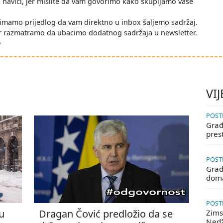
po navici, jer mislite da vam govorimo kako skupljamo vaše
imamo prijedlog da vam direktno u inbox šaljemo sadržaj.
r razmatramo da ubacimo dodatnog sadržaja u newsletter.
D
VIJ
POSTE
Građa
pres
POSTE
Građ
doma
POSTE
u
Dragan Čović predložio da se
Zims
Ned