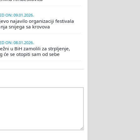
D ON: 09.01.2026.
evo najavilo organizaciji festivala
nja snijega sa krovova
D ON: 08.01.2026.
žni u BiH zamolili za strpljenje,
eg će se otopiti sam od sebe