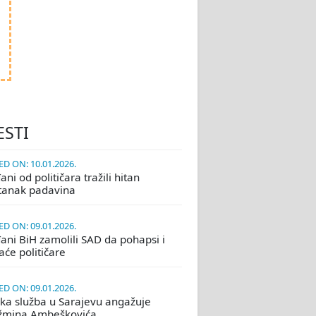
ESTI
D ON: 10.01.2026.
ni od političara tražili hitan
tanak padavina
D ON: 09.01.2026.
ani BiH zamolili SAD da pohapsi i
će političare
D ON: 09.01.2026.
ka služba u Sarajevu angažuje
žmina Ambeškovića