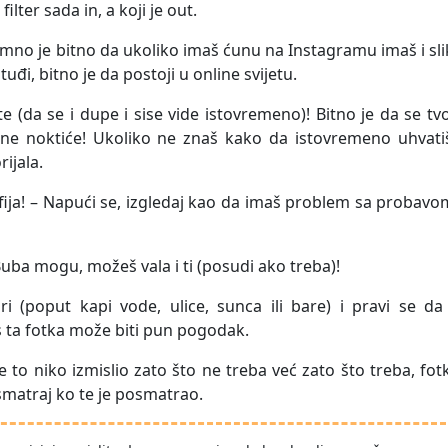
ilter sada in, a koji je out.
remno je bitno da ukoliko imaš ćunu na Instagramu imaš i sl
li tuđi, bitno je da postoji u online svijetu.
te (da se i dupe i sise vide istovremeno)! Bitno je da se tv
ne noktiće! Ukoliko ne znaš kako da istovremeno uhvatiš
rijala.
fija! – Napući se, izgledaj kao da imaš problem sa probavo
 Buba mogu, možeš vala i ti (posudi ako treba)!
ri (poput kapi vode, ulice, sunca ili bare) i pravi se da
 ta fotka može biti pun pogodak.
 to niko izmislio zato što ne treba već zato što treba, fot
osmatraj ko te je posmatrao.