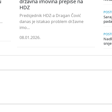
u
državna imovina prepiše na
HDZ
POSTE
Predsjednik HDZ-a Dragan Čović
Saraj
..
danas je istakao problem državne
pada
imo...
POSTE
08.01.2026.
Nadle
snij