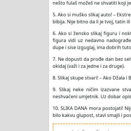
nešto fulaš možeš ne shvatiti koji je f
5. Ako si muško slikaj auto! – Ekst
bibija. Nije bitno da li je tvoj, tatin i
6. Ako si žensko slikaj figuru i nok
figura vidi uz nedavno nadograđe
dupe i sise izguglaj, ima dobrih tuto
7. Ne dopusti da prođe dan bez sel
okidaj (važi i za jedne i za druge).
8. Slikaj skupe stvari! – Ako Džala i
9. Slikaj neke ničim izazvane stva
neshvaćeni umjetnik. Uz dobar opis
10. SLIKA DANA mora postojati! Nije
bilo kakvu glupost, stavi smajli i p