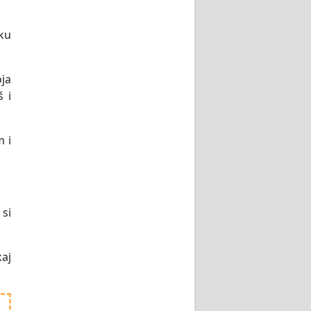
iku
oja
 i
m i
 si
kaj