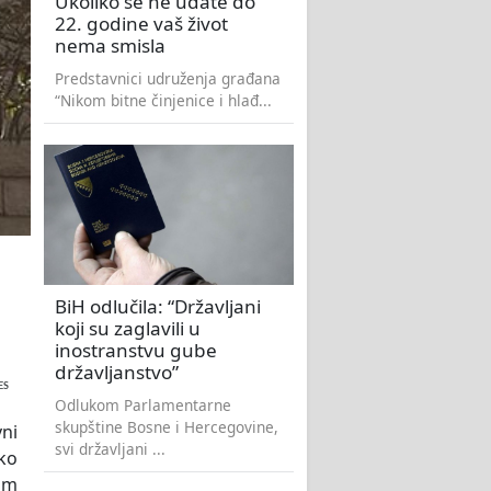
Ukoliko se ne udate do
22. godine vaš život
nema smisla
Predstavnici udruženja građana
“Nikom bitne činjenice i hlađ...
BiH odlučila: “Državljani
koji su zaglavili u
inostranstvu gube
državljanstvo”
ES
Odlukom Parlamentarne
skupštine Bosne i Hercegovine,
vni
svi državljani ...
 ko
im