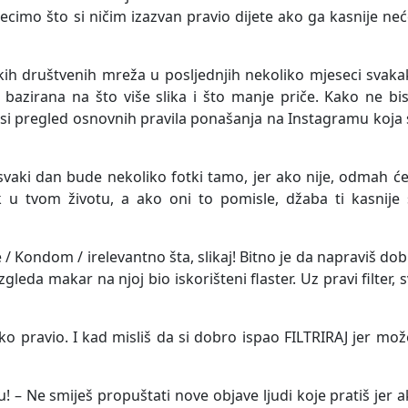
ecimo što si ničim izazvan pravio dijete ako ga kasnije ne
skih društvenih mreža u posljednjih nekoliko mjeseci svak
azirana na što više slika i što manje priče. Kako ne bis
osi pregled osnovnih pravila ponašanja na Instagramu koja
 svaki dan bude nekoliko fotki tamo, jer ako nije, odmah će
ok u tvom životu, a ako oni to pomisle, džaba ti kasnije
pe / Kondom / irelevantno šta, slikaj! Bitno je da napraviš do
gleda makar na njoj bio iskorišteni flaster. Uz pravi filter, 
neko pravio. I kad misliš da si dobro ispao FILTRIRAJ jer mož
u! – Ne smiješ propuštati nove objave ljudi koje pratiš jer 