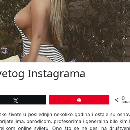
svetog Instagrama
0
Tweet
Pin
SHAR
ke živote u posljednjih nekoliko godina i ostale su osno
rijateljima, porodicom, profesorima i generalno bilo kim
velikom online svijetu. Ono što se ne desi na društven