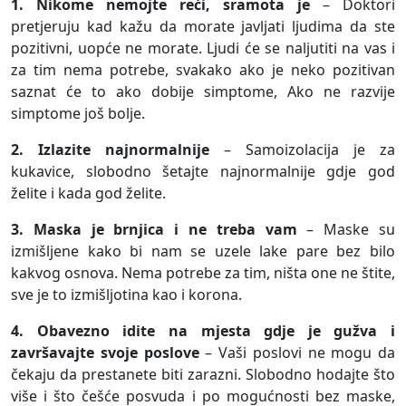
1. Nikome nemojte reći, sramota je
– Doktori
pretjeruju kad kažu da morate javljati ljudima da ste
pozitivni, uopće ne morate. Ljudi će se naljutiti na vas i
za tim nema potrebe, svakako ako je neko pozitivan
saznat će to ako dobije simptome, Ako ne razvije
simptome još bolje.
2. Izlazite najnormalnije
– Samoizolacija je za
kukavice, slobodno šetajte najnormalnije gdje god
želite i kada god želite.
3. Maska je brnjica i ne treba vam
– Maske su
izmišljene kako bi nam se uzele lake pare bez bilo
kakvog osnova. Nema potrebe za tim, ništa one ne štite,
sve je to izmišljotina kao i korona.
4. Obavezno idite na mjesta gdje je gužva i
završavajte svoje poslove
– Vaši poslovi ne mogu da
čekaju da prestanete biti zarazni. Slobodno hodajte što
više i što češće posvuda i po mogućnosti bez maske,