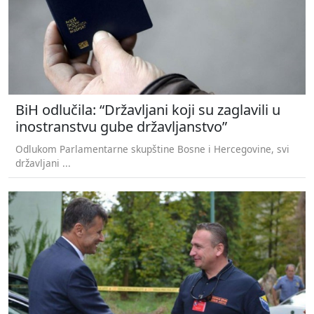
BiH odlučila: “Državljani koji su zaglavili u
inostranstvu gube državljanstvo”
Odlukom Parlamentarne skupštine Bosne i Hercegovine, svi
državljani ...