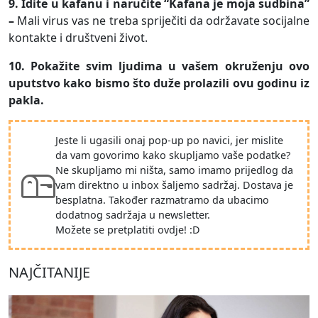
9. Idite u kafanu i naručite “Kafana je moja sudbina”
–
Mali virus vas ne treba spriječiti da održavate socijalne
kontakte i društveni život.
10. Pokažite svim ljudima u vašem okruženju ovo
uputstvo kako bismo što duže prolazili ovu godinu iz
pakla.
Jeste li ugasili onaj pop-up po navici, jer mislite
da vam govorimo kako skupljamo vaše podatke?
Ne skupljamo mi ništa, samo imamo prijedlog da
vam direktno u inbox šaljemo sadržaj. Dostava je
besplatna. Također razmatramo da ubacimo
dodatnog sadržaja u newsletter.
Možete se pretplatiti ovdje! :D
NAJČITANIJE