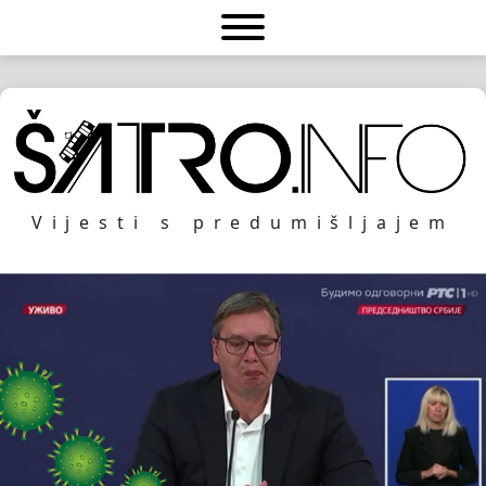
Vijesti s predumišljajem