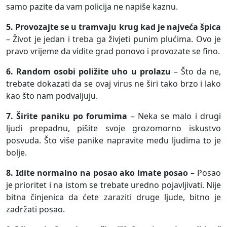
samo pazite da vam policija ne napiše kaznu.
5. Provozajte se u tramvaju krug kad je najveća špica
– Život je jedan i treba ga živjeti punim plućima. Ovo je
pravo vrijeme da vidite grad ponovo i provozate se fino.
6. Random osobi poližite uho u prolazu
– Što da ne,
trebate dokazati da se ovaj virus ne širi tako brzo i lako
kao što nam podvaljuju.
7. Širite paniku po forumima
– Neka se malo i drugi
ljudi prepadnu, pišite svoje grozomorno iskustvo
posvuda. Što više panike napravite među ljudima to je
bolje.
8. Idite normalno na posao ako imate posao
– Posao
je prioritet i na istom se trebate uredno pojavljivati. Nije
bitna činjenica da ćete zaraziti druge ljude, bitno je
zadržati posao.