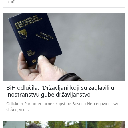
hlađ...
BiH odlučila: “Državljani koji su zaglavili u
inostranstvu gube državljanstvo”
Odlukom Parlamentarne skupštine Bosne i Hercegovine, svi
državljani ...