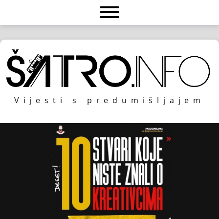
Vijesti s predumišljajem