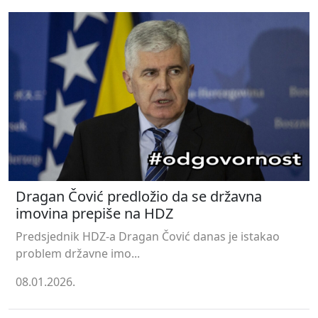
Dragan Čović predložio da se državna
imovina prepiše na HDZ
Predsjednik HDZ-a Dragan Čović danas je istakao
problem državne imo...
08.01.2026.