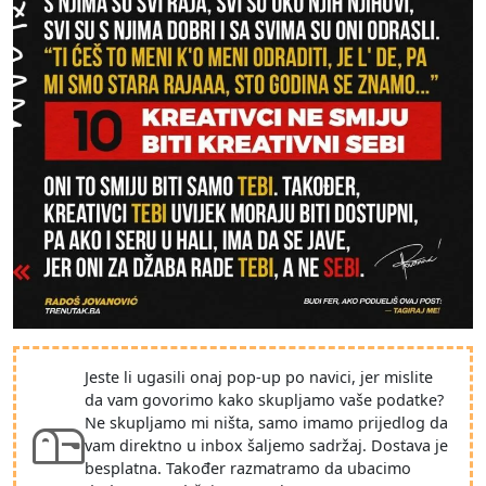
Jeste li ugasili onaj pop-up po navici, jer mislite
da vam govorimo kako skupljamo vaše podatke?
Ne skupljamo mi ništa, samo imamo prijedlog da
vam direktno u inbox šaljemo sadržaj. Dostava je
besplatna. Također razmatramo da ubacimo