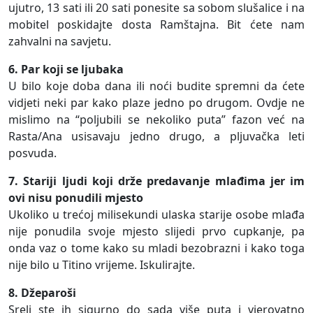
ujutro, 13 sati ili 20 sati ponesite sa sobom slušalice i na
mobitel poskidajte dosta Ramštajna. Bit ćete nam
zahvalni na savjetu.
6. Par koji se ljubaka
U bilo koje doba dana ili noći budite spremni da ćete
vidjeti neki par kako plaze jedno po drugom. Ovdje ne
mislimo na “poljubili se nekoliko puta” fazon već na
Rasta/Ana usisavaju jedno drugo, a pljuvačka leti
posvuda.
7. Stariji ljudi koji drže predavanje mlađima jer im
ovi nisu ponudili mjesto
Ukoliko u trećoj milisekundi ulaska starije osobe mlađa
nije ponudila svoje mjesto slijedi prvo cupkanje, pa
onda vaz o tome kako su mladi bezobrazni i kako toga
nije bilo u Titino vrijeme. Iskulirajte.
8. Džeparoši
Sreli ste ih sigurno do sada više puta i vjerovatno