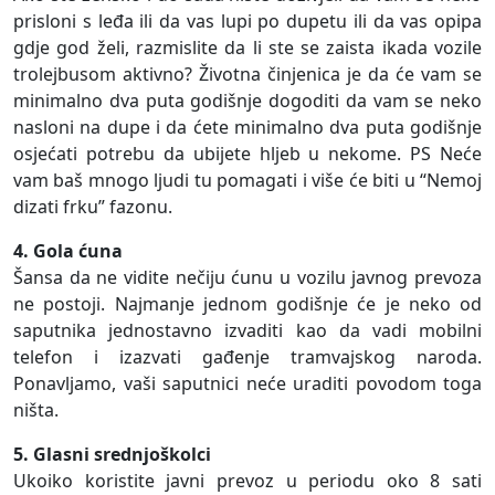
prisloni s leđa ili da vas lupi po dupetu ili da vas opipa
gdje god želi, razmislite da li ste se zaista ikada vozile
trolejbusom aktivno? Životna činjenica je da će vam se
minimalno dva puta godišnje dogoditi da vam se neko
nasloni na dupe i da ćete minimalno dva puta godišnje
osjećati potrebu da ubijete hljeb u nekome. PS Neće
vam baš mnogo ljudi tu pomagati i više će biti u “Nemoj
dizati frku” fazonu.
4. Gola ćuna
Šansa da ne vidite nečiju ćunu u vozilu javnog prevoza
ne postoji. Najmanje jednom godišnje će je neko od
saputnika jednostavno izvaditi kao da vadi mobilni
telefon i izazvati gađenje tramvajskog naroda.
Ponavljamo, vaši saputnici neće uraditi povodom toga
ništa.
5. Glasni srednjoškolci
Ukoiko koristite javni prevoz u periodu oko 8 sati