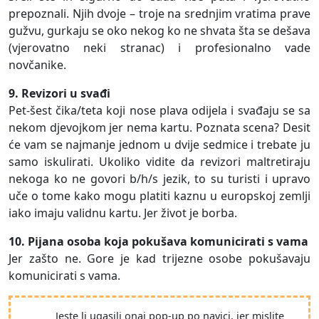
prepoznali. Njih dvoje – troje na srednjim vratima prave
gužvu, gurkaju se oko nekog ko ne shvata šta se dešava
(vjerovatno neki stranac) i profesionalno vade
novčanike.
9. Revizori u svađi
Pet-šest čika/teta koji nose plava odijela i svađaju se sa
nekom djevojkom jer nema kartu. Poznata scena? Desit
će vam se najmanje jednom u dvije sedmice i trebate ju
samo iskulirati. Ukoliko vidite da revizori maltretiraju
nekoga ko ne govori b/h/s jezik, to su turisti i upravo
uče o tome kako mogu platiti kaznu u europskoj zemlji
iako imaju validnu kartu. Jer život je borba.
10. Pijana osoba koja pokušava komunicirati s vama
Jer zašto ne. Gore je kad trijezne osobe pokušavaju
komunicirati s vama.
Jeste li ugasili onaj pop-up po navici, jer mislite