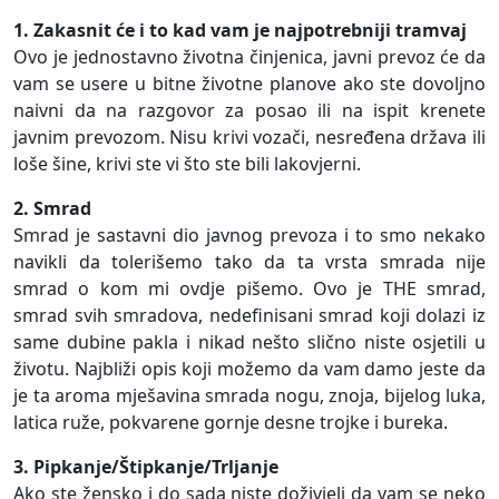
1. Zakasnit će i to kad vam je najpotrebniji tramvaj
Ovo je jednostavno životna činjenica, javni prevoz će da
vam se usere u bitne životne planove ako ste dovoljno
naivni da na razgovor za posao ili na ispit krenete
javnim prevozom. Nisu krivi vozači, nesređena država ili
loše šine, krivi ste vi što ste bili lakovjerni.
2. Smrad
Smrad je sastavni dio javnog prevoza i to smo nekako
navikli da tolerišemo tako da ta vrsta smrada nije
smrad o kom mi ovdje pišemo. Ovo je THE smrad,
smrad svih smradova, nedefinisani smrad koji dolazi iz
same dubine pakla i nikad nešto slično niste osjetili u
životu. Najbliži opis koji možemo da vam damo jeste da
je ta aroma mješavina smrada nogu, znoja, bijelog luka,
latica ruže, pokvarene gornje desne trojke i bureka.
3. Pipkanje/Štipkanje/Trljanje
Ako ste žensko i do sada niste doživjeli da vam se neko