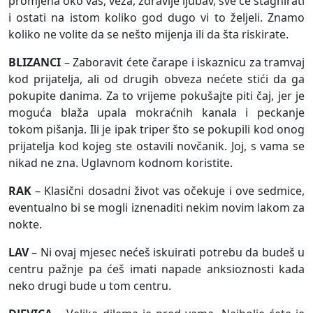
promjena oko vas, veza, zdravlje ljubav, sve će stagnirati
i ostati na istom koliko god dugo vi to željeli. Znamo
koliko ne volite da se nešto mijenja ili da šta riskirate.
BLIZANCI
– Zaboravit ćete čarape i iskaznicu za tramvaj
kod prijatelja, ali od drugih obveza nećete stići da ga
pokupite danima. Za to vrijeme pokušajte piti čaj, jer je
moguća blaža upala mokraćnih kanala i peckanje
tokom pišanja. Ili je ipak triper što se pokupili kod onog
prijatelja kod kojeg ste ostavili novčanik. Joj, s vama se
nikad ne zna. Uglavnom kodnom koristite.
RAK
– Klasični dosadni život vas očekuje i ove sedmice,
eventualno bi se mogli iznenaditi nekim novim lakom za
nokte.
LAV
– Ni ovaj mjesec nećeš iskuirati potrebu da budeš u
centru pažnje pa ćeš imati napade anksioznosti kada
neko drugi bude u tom centru.