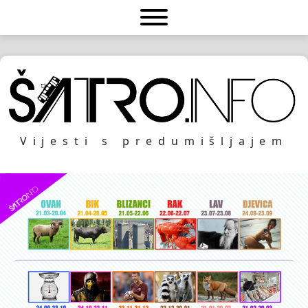
Vijesti s predumišljajem