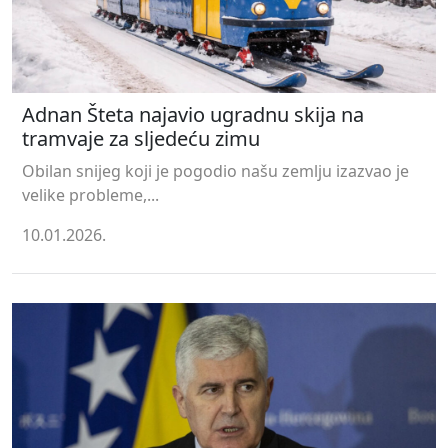
Adnan Šteta najavio ugradnu skija na
tramvaje za sljedeću zimu
Obilan snijeg koji je pogodio našu zemlju izazvao je
velike probleme,...
10.01.2026.