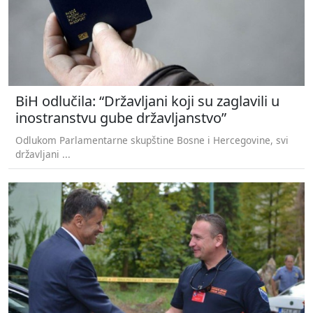
BiH odlučila: “Državljani koji su zaglavili u
inostranstvu gube državljanstvo”
Odlukom Parlamentarne skupštine Bosne i Hercegovine, svi
državljani ...