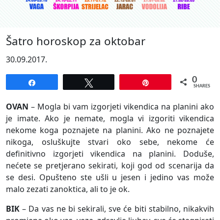
Šatro horoskop za oktobar
30.09.2017.
0
Share
Tweet
Pin
SHARES
OVAN
– Mogla bi vam izgorjeti vikendica na planini ako
je imate. Ako je nemate, mogla vi izgoriti vikendica
nekome koga poznajete na planini. Ako ne poznajete
nikoga, osluškujte stvari oko sebe, nekome će
definitivno izgorjeti vikendica na planini. Doduše,
nećete se pretjerano sekirati, koji god od scenarija da
se desi. Opušteno ste ušli u jesen i jedino vas može
malo zezati zanoktica, ali to je ok.
BIK
– Da vas ne bi sekirali, sve će biti stabilno, nikakvih