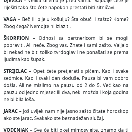
DJEVICA
– Velika dilema je pred vama. Najbolje ćete je
riješiti tako što ćete napokon prestati biti sitničavi.
VAGA
– Bež ili bijelu košulju? Šta obući i zašto? Kome?
Zbog čega? Nemojte ni izlaziti.
ŠKORPION
– Odnosi sa partnericom bi se mogli
popraviti. Ali neće. Zbog vas. Znate i sami zašto. Valjalo
bi nekad ne biti toliko tvrdoglav i ne ponašati se prema
ljudima kao šupak.
STRIJELAC
– Opet ćete pretjerati s pićem. Kao i svake
sedmice. Kao i svaki dan doduše. Pauza bi vam dobro
došla. Ali ne mislimo na pauzu od 2 do 5. Već kao na
pauzu od jedno mjesec ili dva, neki možda i koja godina
ne bi bila loša.
JARAC
– Još uvijek nam nije jasno zašto čitate horoskop
ako ste jarac. Svakako ste beznadežan slučaj.
VODENJAK
– Sve će biti okej mimosviejte, znamo da ti