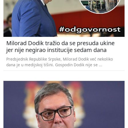
Milorad Dodik tražio da se presuda ukine
jer nije negirao institucije sedam dana
Predsjednik Republike Srpske, Milorad Dodik već nekoliko
dana je u medijskoj tišini. Gospodin Dodik nije se ...