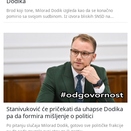
Dodika
Brod koji tone, Milorad Dodik izgleda kao da se konačno
pomirio sa svojom sudbinom. Iz izvora bliskih SNSD na...
Stanivuković će pričekati da uhapse Dodika
pa da formira mišljenje o politici
Po pitanju slučaja Milorad Dodik, gotovo sve političke frakcije