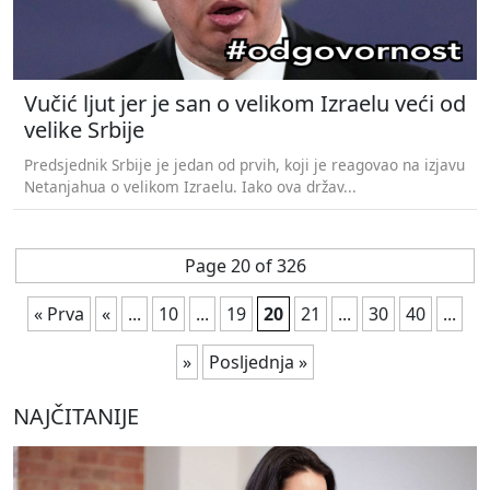
Vučić ljut jer je san o velikom Izraelu veći od
velike Srbije
Predsjednik Srbije je jedan od prvih, koji je reagovao na izjavu
Netanjahua o velikom Izraelu. Iako ova držav...
Page 20 of 326
« Prva
«
...
10
...
19
20
21
...
30
40
...
»
Posljednja »
NAJČITANIJE