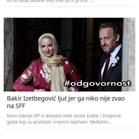
su do sada zauzele svoj stav za ili protiv. ...
Bakir Izetbegović ljut jer ga niko nije zvao
na SFF
Novo izdanje SFF-a donijelo neke zaista čudne i živopisne
goste koji su prošetali crvenim tepihom. Međutim...