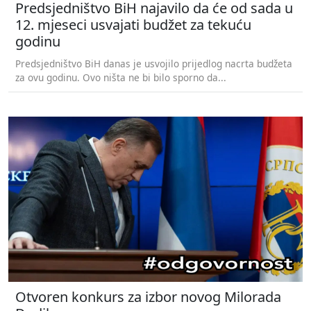
Predsjedništvo BiH najavilo da će od sada u
12. mjeseci usvajati budžet za tekuću
godinu
Predsjedništvo BiH danas je usvojilo prijedlog nacrta budžeta
za ovu godinu. Ovo ništa ne bi bilo sporno da...
Otvoren konkurs za izbor novog Milorada