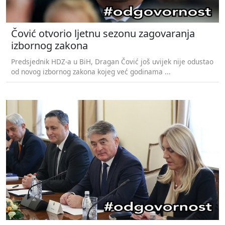
Čović otvorio ljetnu sezonu zagovaranja
izbornog zakona
Predsjednik HDZ-a u BiH, Dragan Čović još uvijek nije odustao
od novog izbornog zakona kojeg već godinama ...