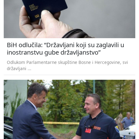
BiH odlučila: “Državljani koji su zaglavili u
inostranstvu gube državljanstvo”
Odlukom Parlamentarne skupštine Bosne i Hercegovine, svi
državljani ...