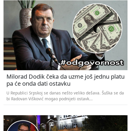
Milorad Dodik čeka da uzme još jednu platu
pa će onda dati ostavku
U Republici Srpskoj se danas nešto veliko dešava. Šuška se da
bi Radovan Višković mogao podnijeti ostavk...