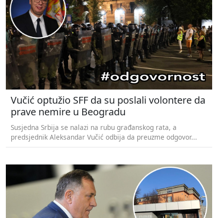
Vučić optužio SFF da su poslali volontere da
prave nemire u Beogradu
Susjedna Srbija se nalazi na rubu građanskog rata, a
predsjednik Aleksandar Vučić odbija da preuzme odgovor...