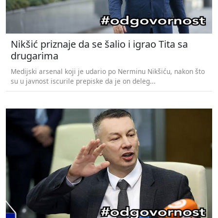
Nikšić priznaje da se šalio i igrao Tita sa
drugarima
Medijski arsenal koji je udario po Nerminu Nikšiću, nakon što
su u javnost iscurile prepiske da je on deleg...