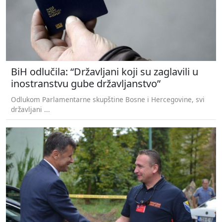
BiH odlučila: “Državljani koji su zaglavili u
inostranstvu gube državljanstvo”
Odlukom Parlamentarne skupštine Bosne i Hercegovine, svi
državljani ...