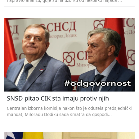
napravio analizu, gdje su na uzorku od nekoliko hiljada ...
SNSD pitao CIK sta imaju protiv njih
Centralan izborna komisija nakon što je oduzela predsjednički
mandat, Miloradu Dodiku sada smatra da gospodi...