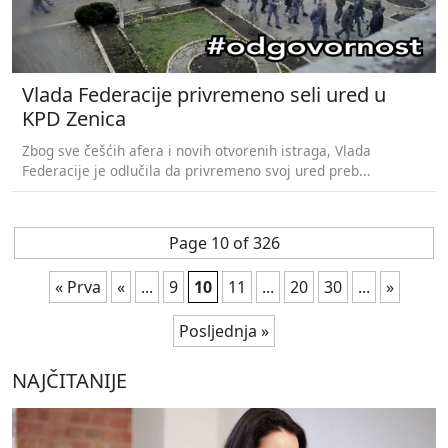
Vlada Federacije privremeno seli ured u
KPD Zenica
Zbog sve češćih afera i novih otvorenih istraga, Vlada
Federacije je odlučila da privremeno svoj ured preb...
Page 10 of 326
« Prva
«
...
9
10
11
...
20
30
...
»
Posljednja »
NAJČITANIJE