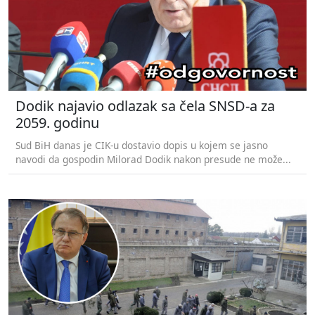
Dodik najavio odlazak sa čela SNSD-a za
2059. godinu
Sud BiH danas je CIK-u dostavio dopis u kojem se jasno
navodi da gospodin Milorad Dodik nakon presude ne može...