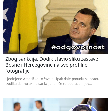
Zbog sankcija, Dodik stavio sliku zastave
Bosne i Hercegovine na sve profilne
fotografije
Sjedinjene Američke Države su ipak dale ponudu Miloradu
Dodiku da mu ukinu sankcije, ali će to podrazumijev...