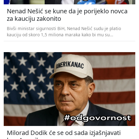
Nenad Nešić se kune da je porijeklo novca
za kauciju zakonito
Bivši ministar sigurnosti BiH, Nenad Nešić sudu je platio
kauciju od skoro 1,5 miliona maraka kako bi mu su...
Milorad Dodik će se od sada izjašnjavati