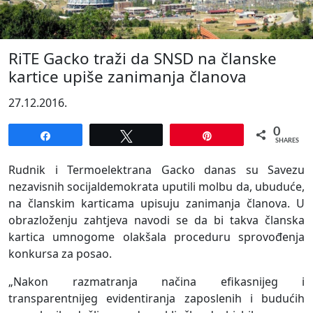
RiTE Gacko traži da SNSD na članske
kartice upiše zanimanja članova
27.12.2016.
0
Share
Tweet
Pin
SHARES
Rudnik i Termoelektrana Gacko danas su Savezu
nezavisnih socijaldemokrata uputili molbu da, ubuduće,
na članskim karticama upisuju zanimanja članova. U
obrazloženju zahtjeva navodi se da bi takva članska
kartica umnogome olakšala proceduru sprovođenja
konkursa za posao.
„Nakon razmatranja načina efikasnijeg i
transparentnijeg evidentiranja zaposlenih i budućih