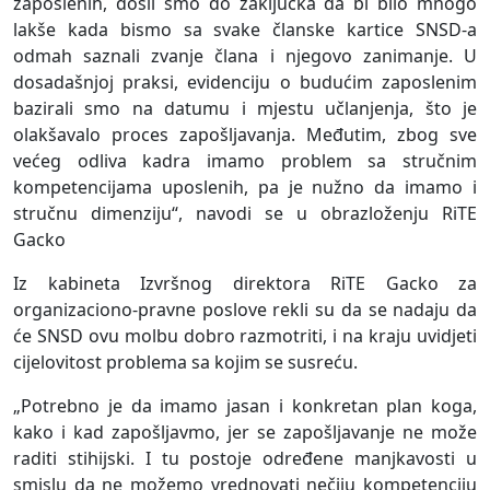
zaposlenih, došli smo do zaključka da bi bilo mnogo
lakše kada bismo sa svake članske kartice SNSD-a
odmah saznali zvanje člana i njegovo zanimanje. U
dosadašnjoj praksi, evidenciju o budućim zaposlenim
bazirali smo na datumu i mjestu učlanjenja, što je
olakšavalo proces zapošljavanja. Međutim, zbog sve
većeg odliva kadra imamo problem sa stručnim
kompetencijama uposlenih, pa je nužno da imamo i
stručnu dimenziju“, navodi se u obrazloženju RiTE
Gacko
Iz kabineta Izvršnog direktora RiTE Gacko za
organizaciono-pravne poslove rekli su da se nadaju da
će SNSD ovu molbu dobro razmotriti, i na kraju uvidjeti
cijelovitost problema sa kojim se susreću.
„Potrebno je da imamo jasan i konkretan plan koga,
kako i kad zapošljavmo, jer se zapošljavanje ne može
raditi stihijski. I tu postoje određene manjkavosti u
smislu da ne možemo vrednovati nečiju kompetenciju