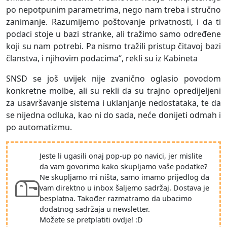
po nepotpunim parametrima, nego nam treba i stručno
zanimanje. Razumijemo poštovanje privatnosti, i da ti
podaci stoje u bazi stranke, ali tražimo samo određene
koji su nam potrebi. Pa nismo tražili pristup čitavoj bazi
članstva, i njihovim podacima“, rekli su iz Kabineta
SNSD se još uvijek nije zvanično oglasio povodom
konkretne molbe, ali su rekli da su trajno opredijeljeni
za usavršavanje sistema i uklanjanje nedostataka, te da
se nijedna odluka, kao ni do sada, neće donijeti odmah i
po automatizmu.
Jeste li ugasili onaj pop-up po navici, jer mislite
da vam govorimo kako skupljamo vaše podatke?
Ne skupljamo mi ništa, samo imamo prijedlog da
vam direktno u inbox šaljemo sadržaj. Dostava je
besplatna. Također razmatramo da ubacimo
dodatnog sadržaja u newsletter.
Možete se pretplatiti ovdje! :D