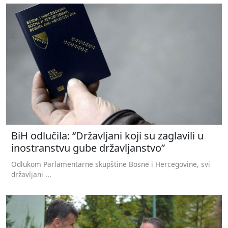
BiH odlučila: “Državljani koji su zaglavili u
inostranstvu gube državljanstvo”
Odlukom Parlamentarne skupštine Bosne i Hercegovine, svi
državljani ...