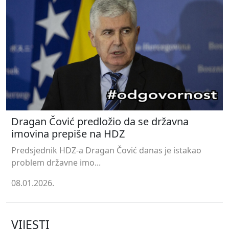
Dragan Čović predložio da se državna
imovina prepiše na HDZ
Predsjednik HDZ-a Dragan Čović danas je istakao
problem državne imo...
08.01.2026.
VIJESTI