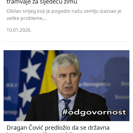
tramvaje za sljedeću zimu
Obilan snijeg koji je pogodio našu zemlju izazvao je
velike probleme,...
10.01.2026.
Dragan Čović predložio da se državna