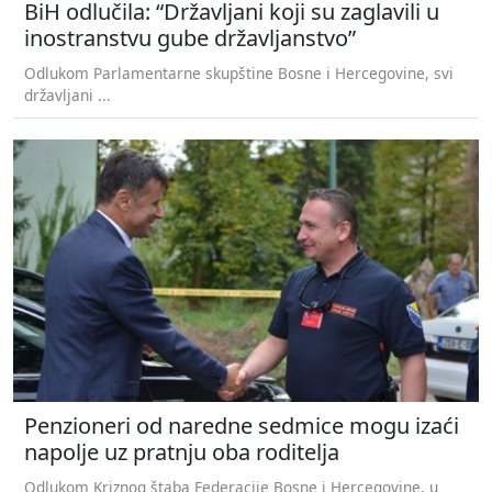
BiH odlučila: “Državljani koji su zaglavili u
inostranstvu gube državljanstvo”
Odlukom Parlamentarne skupštine Bosne i Hercegovine, svi
državljani ...
Penzioneri od naredne sedmice mogu izaći
napolje uz pratnju oba roditelja
Odlukom Kriznog štaba Federacije Bosne i Hercegovine, u