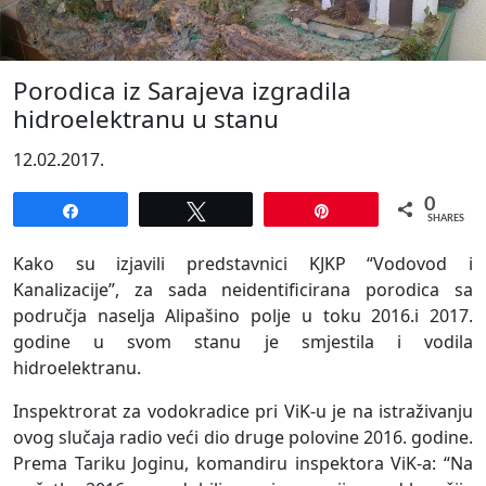
Porodica iz Sarajeva izgradila
hidroelektranu u stanu
12.02.2017.
0
Share
Tweet
Pin
SHARES
Kako su izjavili predstavnici KJKP “Vodovod i
Kanalizacije”, za sada neidentificirana porodica sa
područja naselja Alipašino polje u toku 2016.i 2017.
godine u svom stanu je smjestila i vodila
hidroelektranu.
Inspektrorat za vodokradice pri ViK-u je na istraživanju
ovog slučaja radio veći dio druge polovine 2016. godine.
Prema Tariku Joginu, komandiru inspektora ViK-a: “Na