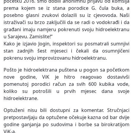
početku 2016. smo dobili anonimnu prijavu od komšija
prema kojem se iz stana porodice G. čula buka, a
posebno glasni zvukovi dolazili su iz cjevovoda. Naši
istraživači su brzo zaključili da se radi o vodokrađi i da
građani imaju namjeru pokrenuti svoju hidroelektranu
u Sarajevu. Zamislite!”
Kako je izjavio Jogin, inspektori su posmatrali sumnjivi
stan zadnjih šest mjeseci i čekali da osumnjičeni
pokrenu svoju improvizovanu hidroelektranu.
Pošto je hidroelektrana puštena u pogon sa početkom
nove godine, ViK je hitro reagovao dostavivši
pomenutoj porodici račun za svih 600 kubika vode,
koliko su potrošili u prvih mjesec dana svoje
hidroelektrane.
Optuženi nisu bili dostupni za komentar. Stručnjaci
pretpostavljaju da optužene očekuje kazna od bar dvije
godine ganjanja po sudovima i borbe sa birokratijom
ViK-a.