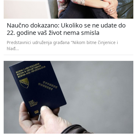
Naučno dokazano: Ukoliko se ne udate do
22. godine vaš život nema smisla
Predstavnici udruženja građana “Nikom bitne činjenice i
hlađ...