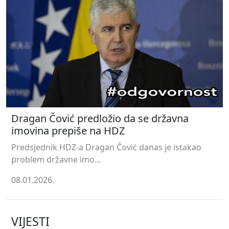
Dragan Čović predložio da se državna
imovina prepiše na HDZ
Predsjednik HDZ-a Dragan Čović danas je istakao
problem državne imo...
08.01.2026.
VIJESTI