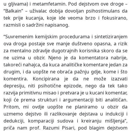
u gljivama) i metamfetamin. Pod dejstvom ove droge –
“Balkain” – uživalac dobija dovoljan psihostimulans da
tek prije kucanja, koje ide veoma brzo i fokusirano,
razmisli o sadržini napisanog.
“Suvremenim kemijskim procedurama i sintetiziranjem
ova droga postaje sve manje duštveno opasna, a rizik
za mentalno zdravlje dugotrajnih korisnika skoro da se
ne uzima u obzir. Njeno je da komentatora nabrije,
takoreći nahajca, da kuca analitičke komentare jedan za
drugim, i da uopšte ne obraća pažnju gdje, kome i što
komentira. Koncipirana je da ne može izazvati
depresiju, niti psihotične epizode, nego da tek tako
razvija primitivnu misao i pretvara je u kucani komentar,
koji će prema strukturi i argumentaciji biti analitičan.
Pritom, mi ovdje uopšte ne planiramo u obzir da
uzmemo dejstvo ili razlikovanje dejstava u indukciji i
dedukciji, komparaciji sudova i kreiranju mišljenja”,
priča nam prof. Razumi Pisari, pod blagim dejstvom