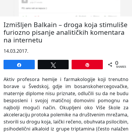
Izmišljen Balkain – droga koja stimuliše
furiozno pisanje analitičkih komentara
na internetu
14.03.2017.
0
Share
Tweet
Pin
SHARES
Aktiv profesora hemije i farmakologije koji trenutno
borave u Švedskoj, gdje im bosanskohercegovačke,
maternje diplome nisu priznate, odlučili su da ne budu
besposleni i svojoj matičnoj domovini pomognu na
najbolji mogući način. Okupljeni oko Više škole za
akceleraciju protoka polemike na društvenim mrežama,
stvorili su drogu koja, laički rečeno, obuhvata psilocibin,
psihodelični alkaloid iz grupe triptamina (često nalažen