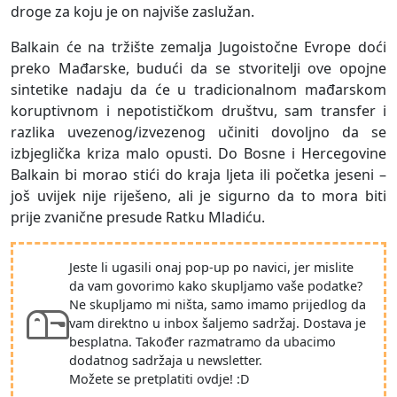
droge za koju je on najviše zaslužan.
Balkain će na tržište zemalja Jugoistočne Evrope doći
preko Mađarske, budući da se stvoritelji ove opojne
sintetike nadaju da će u tradicionalnom mađarskom
koruptivnom i nepotističkom društvu, sam transfer i
razlika uvezenog/izvezenog učiniti dovoljno da se
izbjeglička kriza malo opusti. Do Bosne i Hercegovine
Balkain bi morao stići do kraja ljeta ili početka jeseni –
još uvijek nije riješeno, ali je sigurno da to mora biti
prije zvanične presude Ratku Mladiću.
Jeste li ugasili onaj pop-up po navici, jer mislite
da vam govorimo kako skupljamo vaše podatke?
Ne skupljamo mi ništa, samo imamo prijedlog da
vam direktno u inbox šaljemo sadržaj. Dostava je
besplatna. Također razmatramo da ubacimo
dodatnog sadržaja u newsletter.
Možete se pretplatiti ovdje! :D