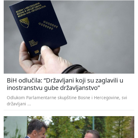
BiH odlučila: “Državljani koji su zaglavili u
inostranstvu gube državljanstvo”
Odlukom Parlamentarne skupštine Bosne i Hercegovine, svi
državljani ...