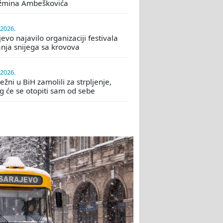
žmina Ambeškovića
.2026.
evo najavilo organizaciji festivala
nja snijega sa krovova
.2026.
žni u BiH zamolili za strpljenje,
eg će se otopiti sam od sebe