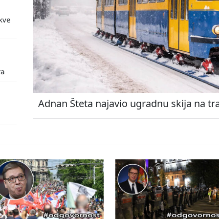
kve
ra
Adnan Šteta najavio ugradnu skija na tr