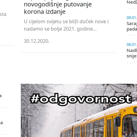
Ned
novogodišnje putovanje
korona izdanje
sta
09.01
U cijelom svijetu se bliži doček nove i
Saraj
nadamo se bolje 2021. godine...
pada
30.12.2020.
08.01
Nadle
snij
a
na