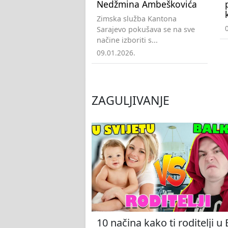
Nedžmina Ambeškovića
Zimska služba Kantona
Sarajevo pokušava se na sve
načine izboriti s...
09.01.2026.
ZAGULJIVANJE
10 načina kako ti roditelji u