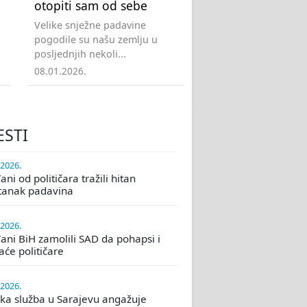
otopiti sam od sebe
Velike snježne padavine
pogodile su našu zemlju u
posljednjih nekoli...
08.01.2026.
ESTI
.2026.
ni od političara tražili hitan
tanak padavina
.2026.
ani BiH zamolili SAD da pohapsi i
će političare
.2026.
ka služba u Sarajevu angažuje