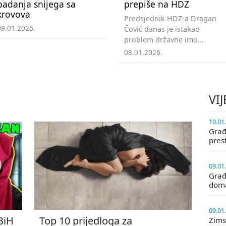
padanja snijega sa
prepiše na HDZ
krovova
Predsjednik HDZ-a Dragan
09.01.2026.
Čović danas je istakao
problem državne imo...
08.01.2026.
VIJ
10.01
Građa
pres
09.01
Građ
doma
09.01
 BiH
Top 10 prijedloga za
Zims