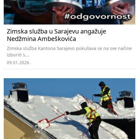
Zimska služba u Sarajevu angažuje
Nedžmina Ambeškovića
Zimska služba Kantona Sarajevo pokušava se na sve načine
izboriti s...
09.01.2026.