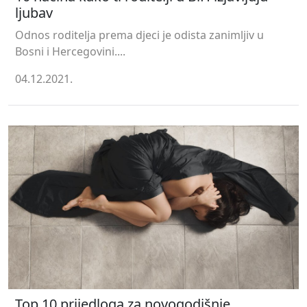
ljubav
Odnos roditelja prema djeci je odista zanimljiv u
Bosni i Hercegovini....
04.12.2021.
Top 10 prijedloga za novogodišnje