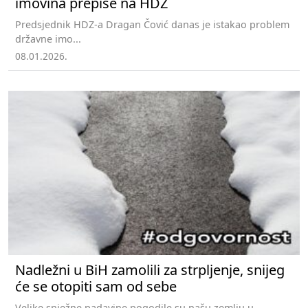
imovina prepiše na HDZ
Predsjednik HDZ-a Dragan Čović danas je istakao problem
državne imo...
08.01.2026.
Nadležni u BiH zamolili za strpljenje, snijeg
će se otopiti sam od sebe
Velike snježne padavine pogodile su našu zemlju u