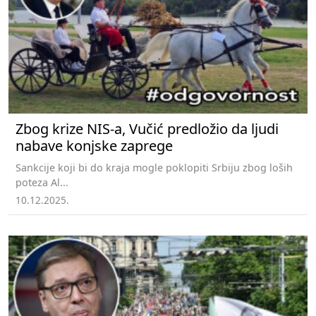
Zbog krize NIS-a, Vučić predložio da ljudi
nabave konjske zaprege
Sankcije koji bi do kraja mogle poklopiti Srbiju zbog loših
poteza Al...
10.12.2025.