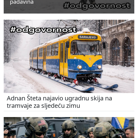
padavina
padavina
padavina
Adnan Šteta najavio ugradnu skija na
tramvaje za sljedeću zimu