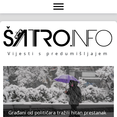
Vijesti s predumišljajem
Građani od političara tražili hitan prestanak
Građani od političara tražili hitan prestanak
Građani od političara tražili hitan prestanak