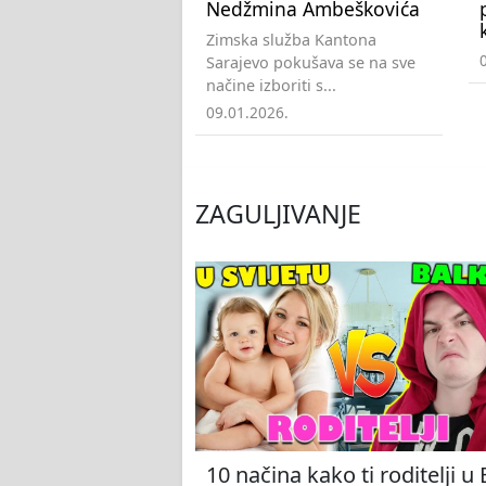
Nedžmina Ambeškovića
Zimska služba Kantona
Sarajevo pokušava se na sve
načine izboriti s...
09.01.2026.
ZAGULJIVANJE
10 načina kako ti roditelji u