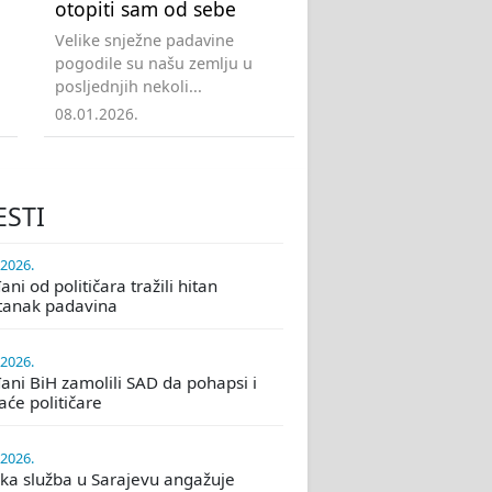
otopiti sam od sebe
Velike snježne padavine
pogodile su našu zemlju u
posljednjih nekoli...
08.01.2026.
ESTI
.2026.
ni od političara tražili hitan
tanak padavina
.2026.
ani BiH zamolili SAD da pohapsi i
će političare
.2026.
ka služba u Sarajevu angažuje