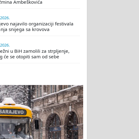
žmina Ambeškovića
.2026.
evo najavilo organizaciji festivala
nja snijega sa krovova
.2026.
žni u BiH zamolili za strpljenje,
eg će se otopiti sam od sebe