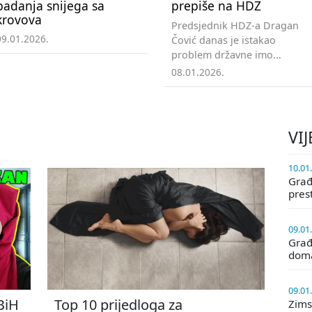
padanja snijega sa
prepiše na HDZ
krovova
Predsjednik HDZ-a Dragan
09.01.2026.
Čović danas je istakao
problem državne imo...
08.01.2026.
VIJ
10.01
Građa
pres
09.01
Građ
doma
09.01
 BiH
Top 10 prijedloga za
Zims