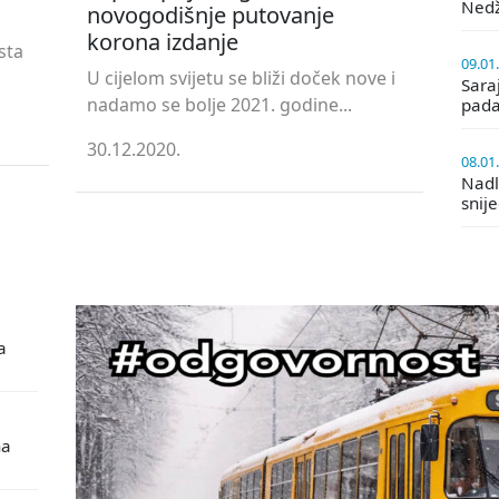
Ned
novogodišnje putovanje
korona izdanje
sta
09.01
U cijelom svijetu se bliži doček nove i
Saraj
nadamo se bolje 2021. godine...
pada
30.12.2020.
08.01
Nadle
snij
a
na