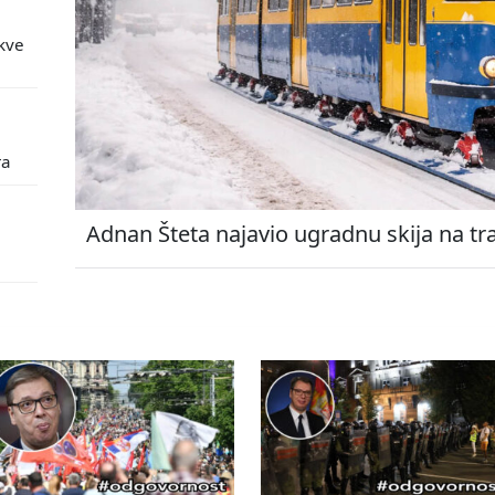
kve
ra
Adnan Šteta najavio ugradnu skija na tr