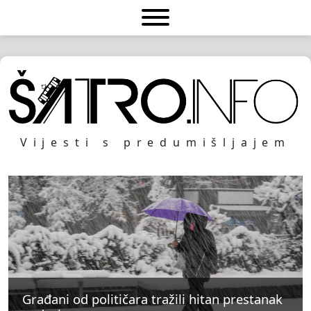
Vijesti s predumišljajem
Građani od političara tražili hitan prestanak
Građani od političara tražili hitan prestanak
Građani od političara tražili hitan prestanak