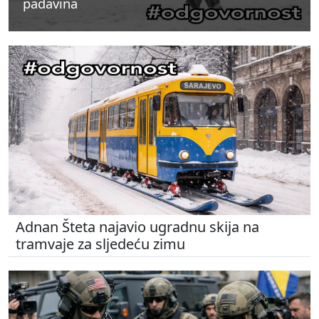
padavina
padavina
padavina
Adnan Šteta najavio ugradnu skija na
tramvaje za sljedeću zimu