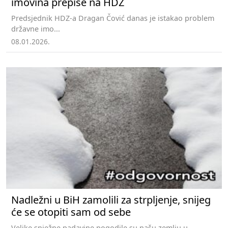
imovina prepiše na HDZ
Predsjednik HDZ-a Dragan Čović danas je istakao problem
državne imo...
08.01.2026.
Nadležni u BiH zamolili za strpljenje, snijeg
će se otopiti sam od sebe
Velike snježne padavine pogodile su našu zemlju u