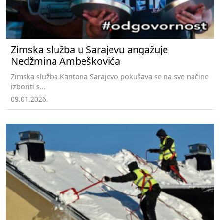
Zimska služba u Sarajevu angažuje
Nedžmina Ambeškovića
Zimska služba Kantona Sarajevo pokušava se na sve načine
izboriti s...
09.01.2026.