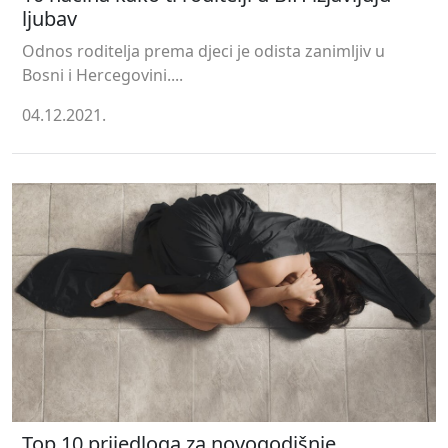
ljubav
Odnos roditelja prema djeci je odista zanimljiv u
Bosni i Hercegovini....
04.12.2021.
Top 10 prijedloga za novogodišnje