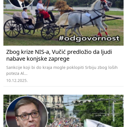
Zbog krize NIS-a, Vučić predložio da ljudi
nabave konjske zaprege
Sankcije koji bi do kraja mogle poklopiti Srbiju zbog loših
poteza Al...
10.12.2025.