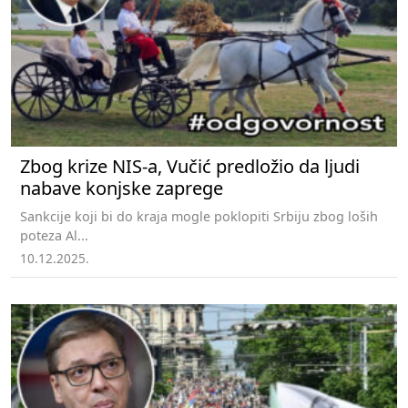
Zbog krize NIS-a, Vučić predložio da ljudi
nabave konjske zaprege
Sankcije koji bi do kraja mogle poklopiti Srbiju zbog loših
poteza Al...
10.12.2025.