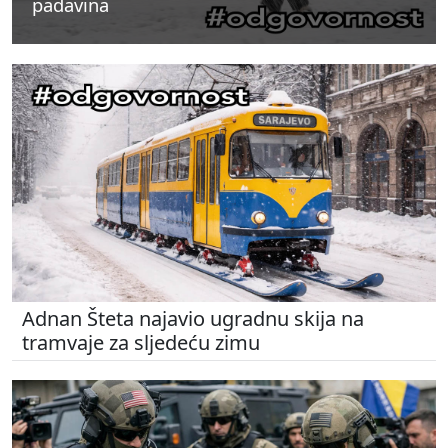
padavina
padavina
padavina
Adnan Šteta najavio ugradnu skija na
tramvaje za sljedeću zimu