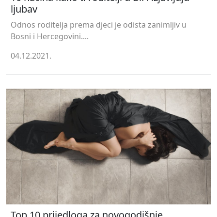
ljubav
Odnos roditelja prema djeci je odista zanimljiv u
Bosni i Hercegovini....
04.12.2021.
Top 10 prijedloga za novogodišnje