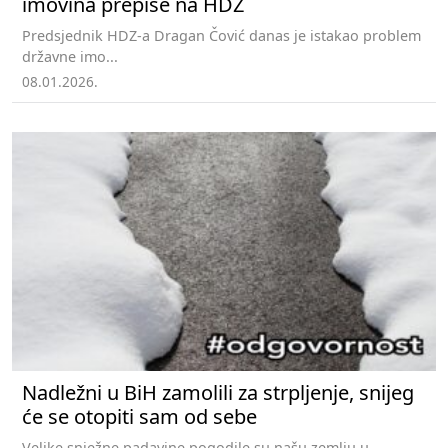
imovina prepiše na HDZ
Predsjednik HDZ-a Dragan Čović danas je istakao problem
državne imo...
08.01.2026.
Nadležni u BiH zamolili za strpljenje, snijeg
će se otopiti sam od sebe
Velike snježne padavine pogodile su našu zemlju u