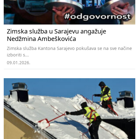
Zimska služba u Sarajevu angažuje
Nedžmina Ambeškovića
Zimska služba Kantona Sarajevo pokušava se na sve načine
izboriti s...
09.01.2026.