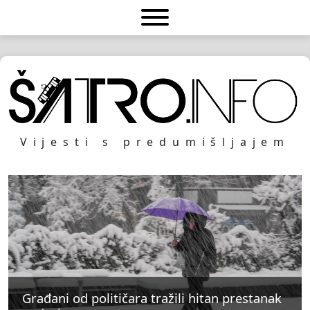
Vijesti s predumišljajem
Građani od političara tražili hitan prestanak
Građani od političara tražili hitan prestanak
Građani od političara tražili hitan prestanak