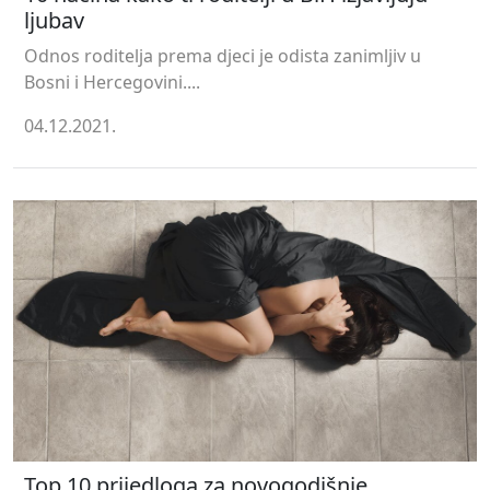
ljubav
Odnos roditelja prema djeci je odista zanimljiv u
Bosni i Hercegovini....
04.12.2021.
Top 10 prijedloga za novogodišnje