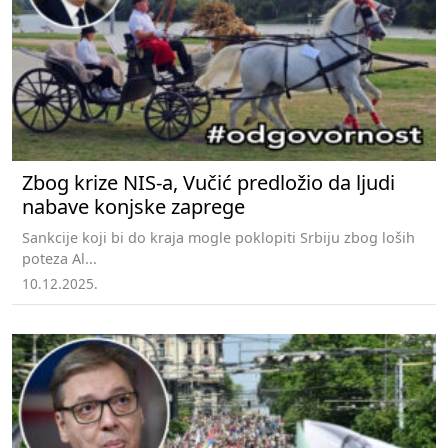
Zbog krize NIS-a, Vučić predložio da ljudi
nabave konjske zaprege
Sankcije koji bi do kraja mogle poklopiti Srbiju zbog loših
poteza Al...
10.12.2025.