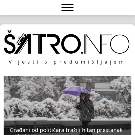
Vijesti s predumišljajem
Građani od političara tražili hitan prestanak
Građani od političara tražili hitan prestanak
Građani od političara tražili hitan prestanak