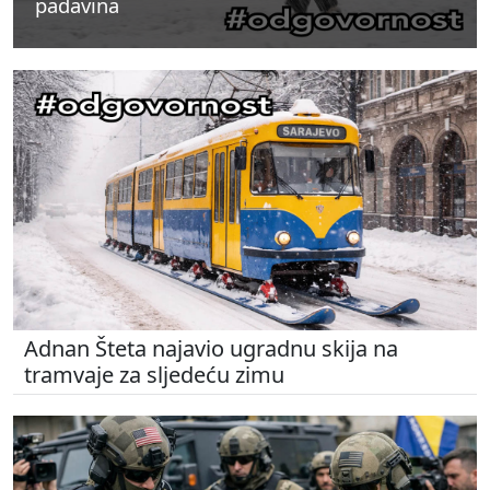
padavina
padavina
padavina
Adnan Šteta najavio ugradnu skija na
tramvaje za sljedeću zimu