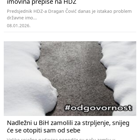
imovina prepiše na HDZ
Predsjednik HDZ-a Dragan Čović danas je istakao problem
državne imo...
08.01.2026.
Nadležni u BiH zamolili za strpljenje, snijeg
će se otopiti sam od sebe
Velike snježne padavine pogodile su našu zemlju u