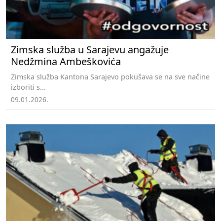
Zimska služba u Sarajevu angažuje
Nedžmina Ambeškovića
Zimska služba Kantona Sarajevo pokušava se na sve načine
izboriti s...
09.01.2026.