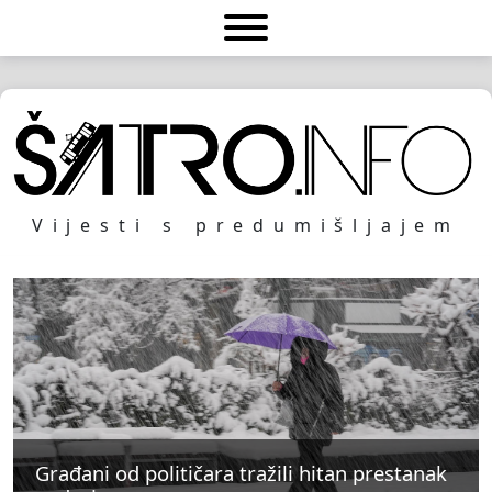
Vijesti s predumišljajem
Građani od političara tražili hitan prestanak
Građani od političara tražili hitan prestanak
Građani od političara tražili hitan prestanak