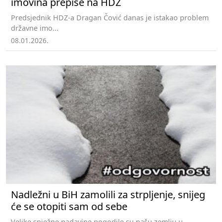
imovina prepiše na HDZ
Predsjednik HDZ-a Dragan Čović danas je istakao problem
državne imo...
08.01.2026.
Nadležni u BiH zamolili za strpljenje, snijeg
će se otopiti sam od sebe
Velike snježne padavine pogodile su našu zemlju u