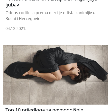
ljubav
Odnos roditelja prema djeci je odista zanimljiv u
Bosni i Hercegovini....
04.12.2021.
Top 10 prijedloga za novogodišnje