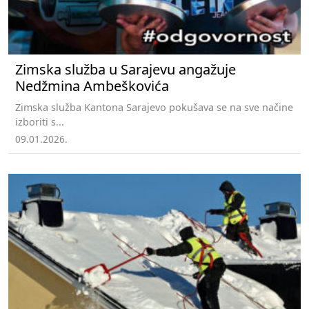
Zimska služba u Sarajevu angažuje
Nedžmina Ambeškovića
Zimska služba Kantona Sarajevo pokušava se na sve načine
izboriti s...
09.01.2026.