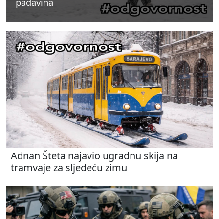
padavina
padavina
padavina
Adnan Šteta najavio ugradnu skija na
tramvaje za sljedeću zimu