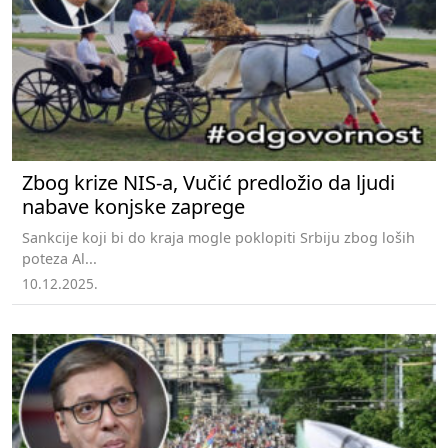
Zbog krize NIS-a, Vučić predložio da ljudi
nabave konjske zaprege
Sankcije koji bi do kraja mogle poklopiti Srbiju zbog loših
poteza Al...
10.12.2025.