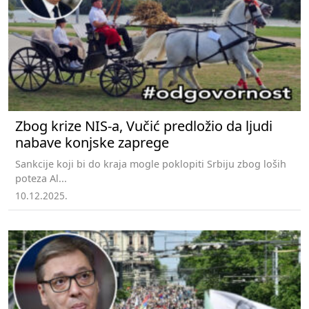
Zbog krize NIS-a, Vučić predložio da ljudi
nabave konjske zaprege
Sankcije koji bi do kraja mogle poklopiti Srbiju zbog loših
poteza Al...
10.12.2025.