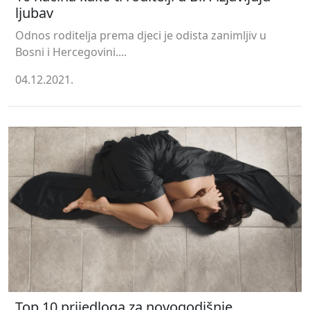
ljubav
Odnos roditelja prema djeci je odista zanimljiv u
Bosni i Hercegovini....
04.12.2021.
Top 10 prijedloga za novogodišnje