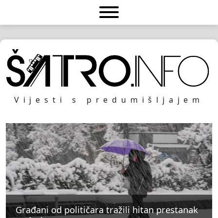
Vijesti s predumišljajem
Građani od političara tražili hitan prestanak
Građani od političara tražili hitan prestanak
Građani od političara tražili hitan prestanak