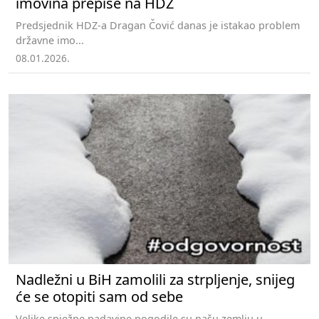
imovina prepiše na HDZ
Predsjednik HDZ-a Dragan Čović danas je istakao problem
državne imo...
08.01.2026.
Nadležni u BiH zamolili za strpljenje, snijeg
će se otopiti sam od sebe
Velike snježne padavine pogodile su našu zemlju u