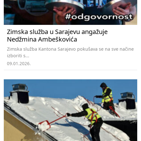
Zimska služba u Sarajevu angažuje
Nedžmina Ambeškovića
Zimska služba Kantona Sarajevo pokušava se na sve načine
izboriti s...
09.01.2026.