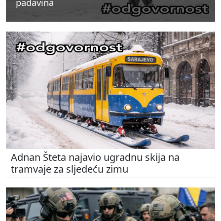
padavina
padavina
padavina
Adnan Šteta najavio ugradnu skija na
tramvaje za sljedeću zimu