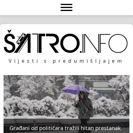
Vijesti s predumišljajem
Građani od političara tražili hitan prestanak
Građani od političara tražili hitan prestanak
Građani od političara tražili hitan prestanak