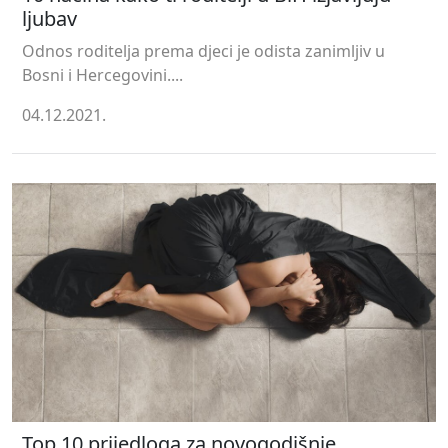
ljubav
Odnos roditelja prema djeci je odista zanimljiv u
Bosni i Hercegovini....
04.12.2021.
Top 10 prijedloga za novogodišnje