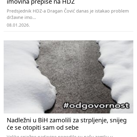
imovina prepiše na HDZ
Predsjednik HDZ-a Dragan Čović danas je istakao problem
državne imo...
08.01.2026.
Nadležni u BiH zamolili za strpljenje, snijeg
će se otopiti sam od sebe
Velike snježne padavine pogodile su našu zemlju u