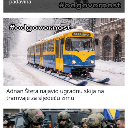
padavina
padavina
padavina
Adnan Šteta najavio ugradnu skija na
tramvaje za sljedeću zimu