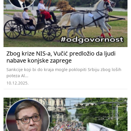
Zbog krize NIS-a, Vučić predložio da ljudi
nabave konjske zaprege
Sankcije koji bi do kraja mogle poklopiti Srbiju zbog loših
poteza Al...
10.12.2025.