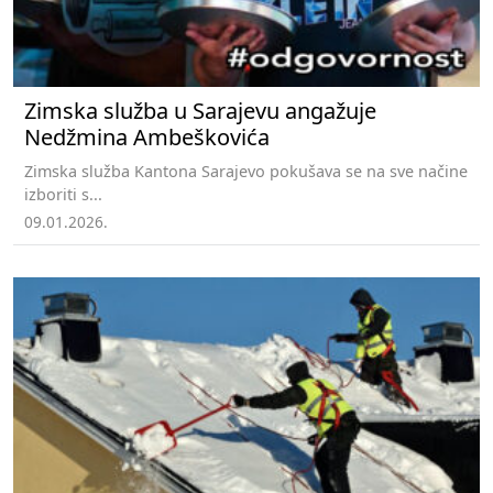
Zimska služba u Sarajevu angažuje
Nedžmina Ambeškovića
Zimska služba Kantona Sarajevo pokušava se na sve načine
izboriti s...
09.01.2026.