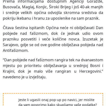
Prema informacijama dostupnim Agenciji Goražde,
Busovača, Maglaj, Konjic, Široki Brijeg i još 40-ak manjih
i srednje velikih općina odvojila skromna sredstva da
pokriju ikebanu i hranu za uposlenike na sam praznik.
Čitava šestina ispitanih Općina neće ni obilježavati Dan
pobjede nad fašizmom, dok će jednak udio ovom
prazniku posvetiti i veće količine novca. Izuzetak je
Sarajevo, gdje se od ove godine obilježava pobjeda nad
Antifašizmom.
“Dan pobjede nad fašizmom rangira tek na dvanaestom
mjestu po prioritetu obilježavanja u srednjoj Bosni i
Krajini, dok je malo više rangiran u Hercegovini.”
navedeno je u izvještaju.
Jeste li ugasili onaj pop-up po navici, jer mislite
da vam govorimo kako skupljamo vaše podatke?