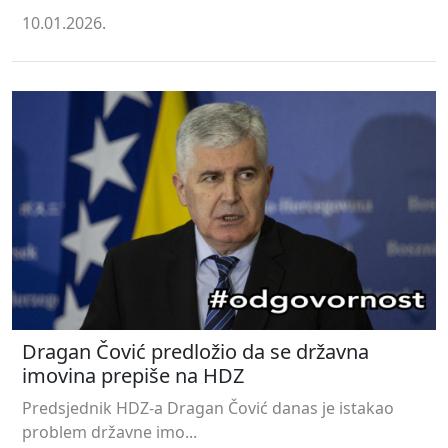
10.01.2026.
Dragan Čović predložio da se državna
imovina prepiše na HDZ
Predsjednik HDZ-a Dragan Čović danas je istakao
problem državne imo...