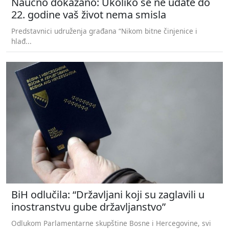
Naučno dokazano: Ukoliko se ne udate do
22. godine vaš život nema smisla
Predstavnici udruženja građana “Nikom bitne činjenice i
hlađ...
BiH odlučila: “Državljani koji su zaglavili u
inostranstvu gube državljanstvo”
Odlukom Parlamentarne skupštine Bosne i Hercegovine, svi