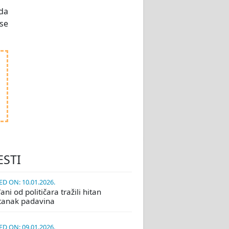
 da
 se
ESTI
D ON: 10.01.2026.
ni od političara tražili hitan
tanak padavina
D ON: 09.01.2026.