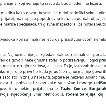
sapiensima, koji nemaju tu sreću da budu rođeni na Jezeru.
g mladića kako govori besmislice o dobrodošlici svim ljudi
prijateljima i ispijao popodnevnu kafu, su odmah obavijest
je marice specijalaca, tri glavna inspektora i psihoterapeu
 svjedoka koji su imali nesreću da prisustvuju ovom nemi
jima. Najnormalnije je izgledao, čak se normalno i ponaš
da govori neke gnusne stvari o podržavanju i logici pril
 mjesta, drugih gradova, ali i sela. To je, iako zabrinjavaju
vaku mjeru je prevršio kada je počeo najnormalnije govorit
zato što ih znaju napraviti, Šiptare je nazivao Albancima,
ovoriti… pohvalio i rekao kako su složan i mnogo radišan
ovoriti o nekim prijateljima iz
Tuzle, Zenice, Banjaluk
 svoje svjedočenje Emir Metropolis,
rođeni Sarajlija koji