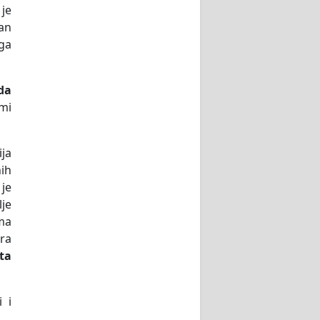
 je
dan
 ga
da
imi
ja
ih
 je
lje
ma
tra
ta
 i