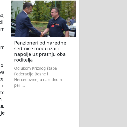
ma,
ili
tom
Penzioneri od naredne
lom
sedmice mogu izaći
napolje uz pratnju oba
roditelja
ao.
Odlukom Kriznog štaba
iva
Federacije Bosne i
će,
Hercegovine, u narednom
peri...
i o
 te
 i
e,
 je