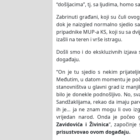
“došljacima”, tj. sa ljudima, homo 
Zabrinuti građani, koji su čuli ovo
dok je naizgled normalno sjedio sa 
pripadnike MUP-a KS, koji su sa dvi
izašli na teren i vrše istragu.
Došli smo i do ekskluzivnih izjava
događaju.
“On je tu sjedio s nekim prijatel
Međutim, u datom momentu je počeo 
stanovništva u glavni grad iz manjih
bilo je donekle podnošljivo. No, s
Sandžaklijama, rekao da imaju pare 
ih je… ja ne znam mogu li ovo izg
vrijedan narod. Onda je počeo g
Zavidovića i Živinica
”, započinje
prisustvovao ovom događaju.