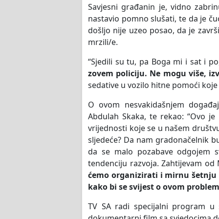
Savjesni građanin je, vidno zabrin
nastavio pomno slušati, te da je č
došljo nije uzeo posao, da je završi
mrzili/e.
“Sjedili su tu, pa Boga mi i sat i p
zovem policiju. Ne mogu više, izv
sedative u vozilo hitne pomoći koje
O ovom nesvakidašnjem događaju 
Abdulah Skaka, te rekao: “Ovo je
vrijednosti koje se u našem društv
sljedeće? Da nam gradonačelnik bude
da se malo pozabave odgojem svo
tendenciju razvoja. Zahtijevam od M
ćemo organizirati i mirnu šetnju
kako bi se svijest o ovom problem
TV SA radi specijalni program u s
dokumentarni film sa svjedocima d