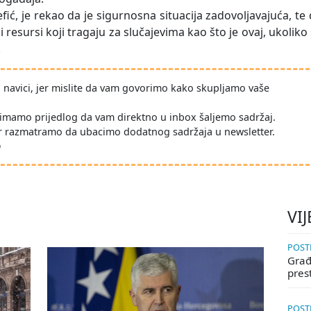
ć, je rekao da je sigurnosna situacija zadovoljavajuća, te
i resursi koji tragaju za slučajevima kao što je ovaj, ukoliko
.
po navici, jer mislite da vam govorimo kako skupljamo vaše
imamo prijedlog da vam direktno u inbox šaljemo sadržaj.
r razmatramo da ubacimo dodatnog sadržaja u newsletter.
D
VIJ
POSTE
Građa
pres
POSTE