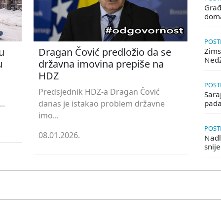
Građ
doma
POSTE
u
Dragan Čović predložio da se
Zims
Ned
u
državna imovina prepiše na
HDZ
POSTE
Predsjednik HDZ-a Dragan Čović
Saraj
..
danas je istakao problem državne
pada
imo...
POSTE
08.01.2026.
Nadle
snij