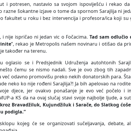
ut i potresen, nastavio sa svojom ispoviješću i rekao da
uo razne šokantne izjave o tome da spornom Sarajlija ni je
o fakultet u roku i bez intervencija i profesora/ica koji su
o, i nije ispričao ni jedan vic o Fočacima.
Tad sam odlučio 
inite
”, rekao je Metropolis našem novinaru i otišao da pr
 je također na terenu.
oglasio se i Predsjednik Udruženja autohtonih Sarajli
 nešto čemu se nismo nadali. Sve je ovo zbog tih zapadn
u već odavno promovišu preko nekih donatorskih para. Šta
 neko ko nije rođeni Sarajlija?! Ja bih apelovao na rodite
je djece, jer ovakvo ponašanje je evo već počelo i i
UP-a KS da na ovaj slučaj stavi svoje najbolje ljude, a su
 kroz Bravadžiluk, Kujundžiluk i Sarače, do Slatkog ćoše
u podigla.”
klopu kojeg će se organizovati sučeljavanja, debate, ali
ogađaja.