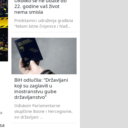
Ukoliko se ne udate do
22. godine vaš život
nema smisla
Predstavnici udruženja građana
“Nikom bitne činjenice i hlađ...
BiH odlučila: “Državljani
koji su zaglavili u
inostranstvu gube
državljanstvo”
Odlukom Parlamentarne
skupštine Bosne i Hercegovine,
ES
svi državljani ...
 sa