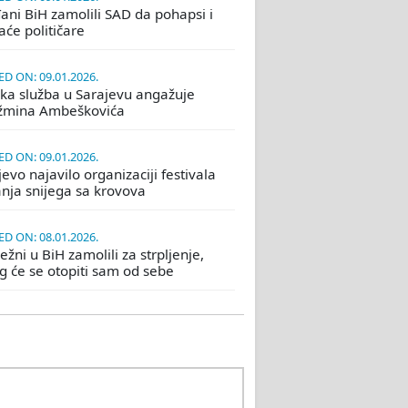
ani BiH zamolili SAD da pohapsi i
će političare
D ON: 09.01.2026.
ka služba u Sarajevu angažuje
žmina Ambeškovića
D ON: 09.01.2026.
evo najavilo organizaciji festivala
nja snijega sa krovova
D ON: 08.01.2026.
žni u BiH zamolili za strpljenje,
eg će se otopiti sam od sebe