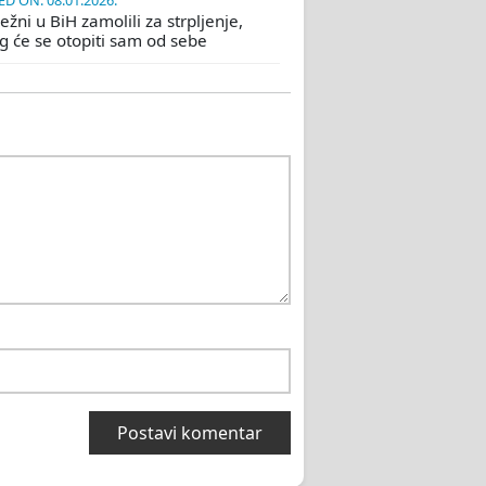
D ON: 08.01.2026.
žni u BiH zamolili za strpljenje,
eg će se otopiti sam od sebe