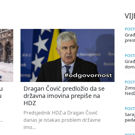
VIJ
POSTE
Građa
pres
POSTE
Građ
doma
POSTE
u
Dragan Čović predložio da se
Zims
Ned
u
državna imovina prepiše na
HDZ
POSTE
Predsjednik HDZ-a Dragan Čović
Saraj
..
danas je istakao problem državne
pada
imo...