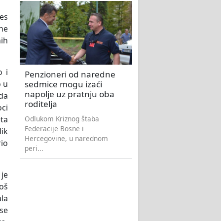
es
ne
ih
o i
Penzioneri od naredne
sedmice mogu izaći
o u
napolje uz pratnju oba
 da
roditelja
oci
Odlukom Kriznog štaba
eta
Federacije Bosne i
lik
Hercegovine, u narednom
io
peri...
 je
još
ala
 se