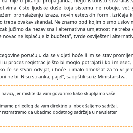
 da nije u pitanju propaganda, nego iskonsto stvaralaštv
motivima čiste ljudske duše koja sistemu ne robuje, već 
 težem pronalaženju izraza, novih estetskih formi, izričaja k
amo treba ovakav skandal. Ne znamo pod kojim bismo uslov
aključimo da nezavisna i alternativna umjetnost ne treba
e novac ne isplaćuje iz budžeta”, tvrde osviješteni alternati
egovine poručuju da se vidjeti hoće li im se stav promijen
li u proces registracije što bi moglo potrajati i koji mjesec,
 će se stvari odvijat, i hoće li imalo omekšat za to vrije
i ne bi. Nisu stranka, pajel”, saopštili su iz Ministarstva.
po navici, jer mislite da vam govorimo kako skupljamo vaše
imamo prijedlog da vam direktno u inbox šaljemo sadržaj.
r razmatramo da ubacimo dodatnog sadržaja u newsletter.
D