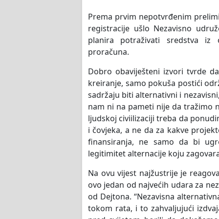
Prema prvim nepotvrđenim prelimi
registracije ušlo Nezavisno udru
planira potraživati sredstva iz 
proračuna.
Dobro obaviješteni izvori tvrde da
kreiranje, samo pokuša postići odr
sadržaju biti alternativni i nezavisn
nam ni na pameti nije da tražimo no
ljudskoj civiilizaciji treba da ponud
i čovjeka, a ne da za kakve projekt
finansiranja, ne samo da bi ugr
legitimitet alternacije koju zagovar
Na ovu vijest najžustrije je reagov
ovo jedan od najvećih udara za nez
od Dejtona. “Nezavisna alternativna
tokom rata, i to zahvaljujući izdv