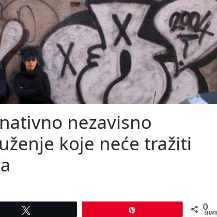
nativno nezavisno
ženje koje neće tražiti
ta
0
Tweet
Pin
SHAR