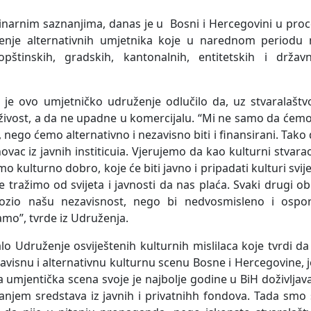
narnim saznanjima, danas je u Bosni i Hercegovini u proc
ženje alternativnih umjetnika koje u narednom periodu 
opštinskih, gradskih, kantonalnih, entitetskih i državn
 je ovo umjetničko udruženje odlučilo da, uz stvaralaštv
živost, a da ne upadne u komercijalu. “Mi ne samo da ćem
i, nego ćemo alternativno i nezavisno biti i finansirani. Tako
vac iz javnih institicuia. Vjerujemo da kao kulturni stvara
imo kulturno dobro, koje će biti javno i pripadati kulturi svij
e tražimo od svijeta i javnosti da nas plaća. Svaki drugi ob
ozio našu nezavisnost, nego bi nedvosmisleno i ospor
amo”, tvrde iz Udruženja.
alo Udruženje osviještenih kulturnih mislilaca koje tvrdi da
avisnu i alternativnu kulturnu scenu Bosne i Hercegovine, 
 umjentička scena svoje je najbolje godine u BiH doživljav
ajanjem sredstava iz javnih i privatnihh fondova. Tada smo