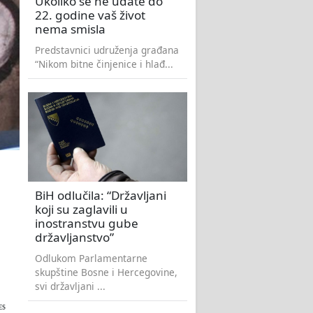
Ukoliko se ne udate do
22. godine vaš život
nema smisla
Predstavnici udruženja građana
“Nikom bitne činjenice i hlađ...
BiH odlučila: “Državljani
koji su zaglavili u
inostranstvu gube
državljanstvo”
Odlukom Parlamentarne
skupštine Bosne i Hercegovine,
svi državljani ...
ES