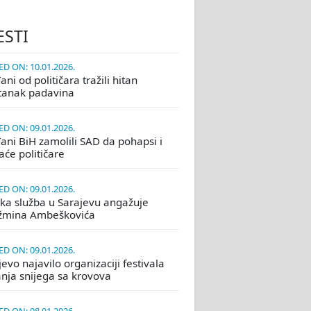
ESTI
D ON: 10.01.2026.
ni od političara tražili hitan
tanak padavina
D ON: 09.01.2026.
ani BiH zamolili SAD da pohapsi i
će političare
D ON: 09.01.2026.
ka služba u Sarajevu angažuje
žmina Ambeškovića
D ON: 09.01.2026.
evo najavilo organizaciji festivala
nja snijega sa krovova