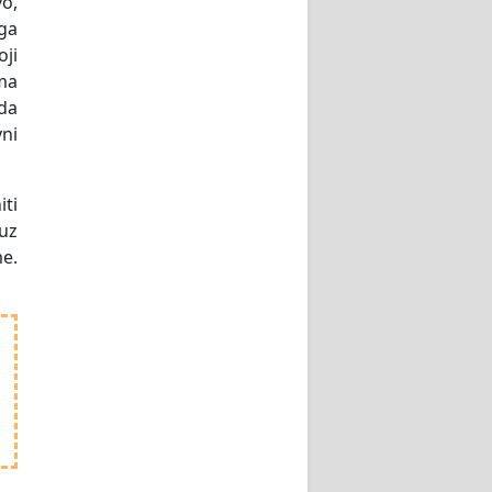
o,
ga
oji
ima
 da
vni
iti
 uz
me.