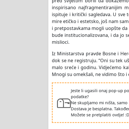
pred svijetom borili da dokažemo
inspirisano najfragmentiranijim 
ispituje i kritički sagledava. U sve
mire etičko i estetsko, još nam s
i pretpostavkama mogli uopšte da z
bude institucionalizovana, i da jo s
mislioci.
Iz Ministarstva pravde Bosne i Herc
dok se ne registruju. “Oni su tek uš
malo sreće i godinu. Vidjećemo kako
Mnogi su omekšali, ne vidimo što i on
Jeste li ugasili onaj pop-up 
podatke?
Ne skupljamo mi ništa, samo 
Dostava je besplatna. Takođe
Možete se pretplatiti ovdje! :