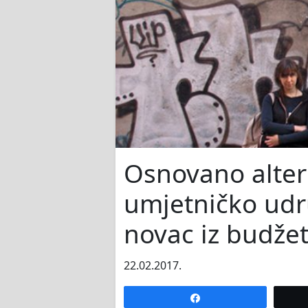
Osnovano alter
umjetničko udru
novac iz budže
22.02.2017.
Share