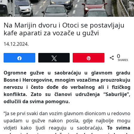
Na Marijin dvoru i Otoci se postavljaju
kafe aparati za vozače u gužvi
14.12.2024.
0
Share
Tweet
Pin
SHARES
Ogromne gužve u saobraćaju u glavnom gradu
Bosne i Hercegovine, mnogim vozačima prouzrokuju
nervozu i često dođe do verbalnog ali i fizičkog
konflikta. Zato su članovi udruženja “Saburlije”,
odlučili da svima pomognu.
“Ja se prvi svaki dan vozim glavnom dionicom u redovno
upadam u gužve nakon posla, gdje najbolje mogu
vidjeti kako ljudi reaguju u saobraćaju.
To svima