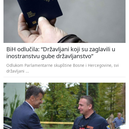
BiH odlučila: “Državljani koji su zaglavili u
inostranstvu gube državljanstvo”
Odlukom Parlamentarne skupštine Bosne i Hercegovine, svi
državljani ...