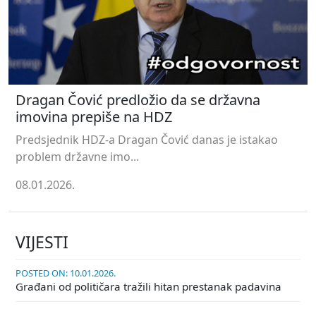
Dragan Čović predložio da se državna
imovina prepiše na HDZ
Predsjednik HDZ-a Dragan Čović danas je istakao
problem državne imo...
08.01.2026.
VIJESTI
POSTED ON: 10.01.2026.
Građani od političara tražili hitan prestanak padavina