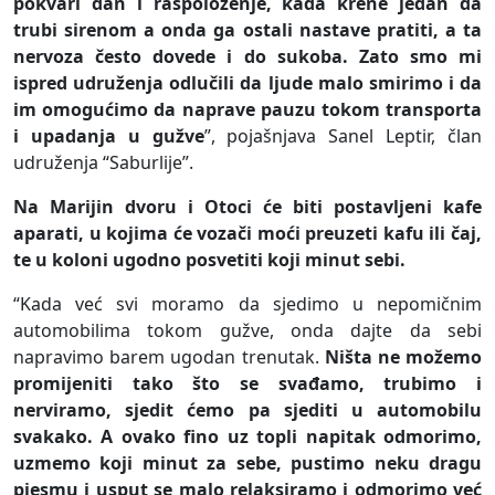
pokvari dan i raspoloženje, kada krene jedan da
trubi sirenom a onda ga ostali nastave pratiti, a ta
nervoza često dovede i do sukoba. Zato smo mi
ispred udruženja odlučili da ljude malo smirimo i da
im omogućimo da naprave pauzu tokom transporta
i upadanja u gužve
”, pojašnjava Sanel Leptir, član
udruženja “Saburlije”.
Na Marijin dvoru i Otoci će biti postavljeni kafe
aparati, u kojima će vozači moći preuzeti kafu ili čaj,
te u koloni ugodno posvetiti koji minut sebi.
“Kada već svi moramo da sjedimo u nepomičnim
automobilima tokom gužve, onda dajte da sebi
napravimo barem ugodan trenutak.
Ništa ne možemo
promijeniti tako što se svađamo, trubimo i
nerviramo, sjedit ćemo pa sjediti u automobilu
svakako. A ovako fino uz topli napitak odmorimo,
uzmemo koji minut za sebe, pustimo neku dragu
pjesmu i usput se malo relaksiramo i odmorimo već