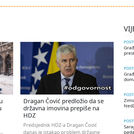
VIJ
POSTE
Građa
pres
POSTE
Građ
doma
POSTE
u
Dragan Čović predložio da se
Zims
Ned
u
državna imovina prepiše na
HDZ
POSTE
Predsjednik HDZ-a Dragan Čović
Saraj
..
danas je istakao problem državne
pada