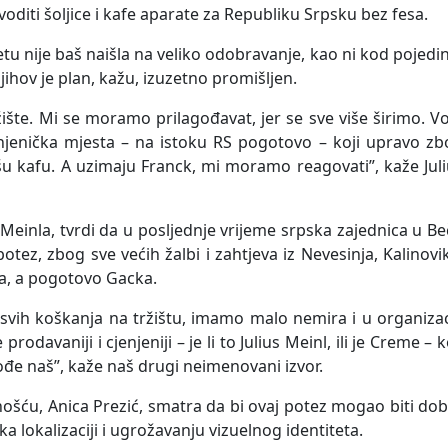
oditi šoljice i kafe aparate za Republiku Srpsku bez fesa.
tu nije baš naišla na veliko odobravanje, kao ni kod pojedi
 njihov je plan, kažu, izuzetno promišljen.
ržište. Mi se moramo prilagođavat, jer se sve više širimo. V
njenička mjesta – na istoku RS pogotovo – koji upravo zb
u kafu. A uzimaju Franck, mi moramo reagovati”, kaže Jul
s Meinla, tvrdi da u posljednje vrijeme srpska zajednica u B
tez, zbog sve većih žalbi i zahtjeva iz Nevesinja, Kalinovi
ika, a pogotovo Gacka.
 svih koškanja na tržištu, imamo malo nemira i u organizac
rodavaniji i cjenjeniji – je li to Julius Meinl, ili je Creme – k
akođe naš”, kaže naš drugi neimenovani izvor.
nošću, Anica Prezić, smatra da bi ovaj potez mogao biti do
i ka lokalizaciji i ugrožavanju vizuelnog identiteta.