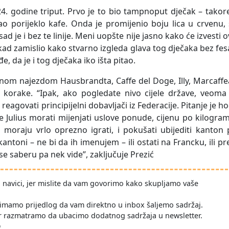
24. godine triput. Prvo je to bio tampnoput dječak – takor
ao porijeklo kafe. Onda je promijenio boju lica u crvenu,
sad je i bez te linije. Meni uopšte nije jasno kako će izvesti 
ikad zamislio kako stvarno izgleda glava tog dječaka bez fes
, da je i tog dječaka iko išta pitao.
nom najezdom Hausbrandta, Caffe del Doge, Illy, Marcaffe
 korake. “Ipak, ako pogledate nivo cijele države, veoma 
eagovati principijelni dobavljači iz Federacije. Pitanje je h
i će Julius morati mijenjati uslove ponude, cijenu po kilogra
u moraju vrlo oprezno igrati, i pokušati ubijediti kanton
ntoni – ne bi da ih imenujem – ili ostati na Francku, ili pr
 se saberu pa nek vide”, zaključuje Prezić
po navici, jer mislite da vam govorimo kako skupljamo vaše
imamo prijedlog da vam direktno u inbox šaljemo sadržaj.
r razmatramo da ubacimo dodatnog sadržaja u newsletter.
D