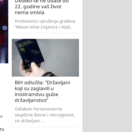
Ukoliko se ne udate do
22. godine vaš život
nema smisla
Predstavnici udruženja građana
“Nikom bitne činjenice i hlađ...
BiH odlučila: “Državljani
koji su zaglavili u
inostranstvu gube
državljanstvo”
Odlukom Parlamentarne
skupštine Bosne i Hercegovine,
ES
svi državljani ...
v.