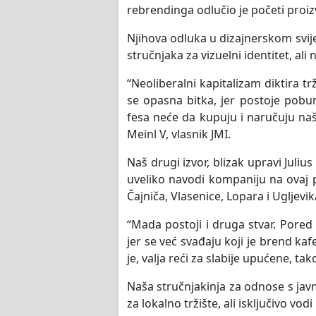
rebrendinga odlučio je početi proizv
Njihova odluka u dizajnerskom svije
stručnjaka za vizuelni identitet, ali
“Neoliberalni kapitalizam diktira t
se opasna bitka, jer postoje pobu
fesa neće da kupuju i naručuju naš
Meinl V, vlasnik JMI.
Naš drugi izvor, blizak upravi Juliu
uveliko navodi kompaniju na ovaj po
Čajniča, Vlasenice, Lopara i Ugljev
“Mada postoji i druga stvar. Pored
jer se već svađaju koji je brend kafe p
je, valja reći za slabije upućene, t
Naša stručnjakinja za odnose s jav
za lokalno tržište, ali isključivo vod