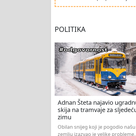
POLITIKA
Adnan Šteta najavio ugradn
skija na tramvaje za sljedeć
zimu
Obilan snijeg koji je pogodio našu
zemlju izazvao je velike probleme,.