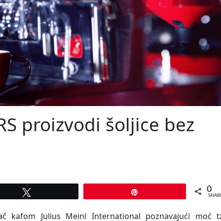
RS proizvodi šoljice bez
0
Tweet
Pin
SHAR
ivač kafom Julius Meinl International poznavajući moć tz