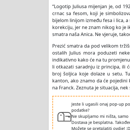
“Logotip Juliusa mijenjan je, od 19
crnac sa fesom, koji je simbolizov
bijelom linijom između fesa i lica, a 
korekciju, jer ne znam nikog ko je 
smatra naša Anica. Ne vjeruje, takođe
Prezić smatra da pod velikom tržiš
ostalih Julius mora poduzeti neke
indikativno kako će na tu promjenu r
li otkazati saradnju iz principa, il
broj šoljica koje dolaze u setu. T
kanton, ako znamo da će pojedini ka
na Franck. Zeznuta je situacija, nek
Jeste li ugasili onaj pop-up 
podatke?
Ne skupljamo mi ništa, samo 
Dostava je besplatna. Takođe
Možete se pretplatiti ovdje! :