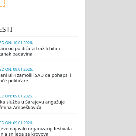
ESTI
D ON: 10.01.2026.
ni od političara tražili hitan
tanak padavina
D ON: 09.01.2026.
ani BiH zamolili SAD da pohapsi i
će političare
D ON: 09.01.2026.
ka služba u Sarajevu angažuje
žmina Ambeškovića
D ON: 09.01.2026.
evo najavilo organizaciji festivala
nja snijega sa krovova