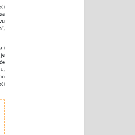
eći
 sa
ovu
a”,
a i
je
oće
mu,
 po
eći