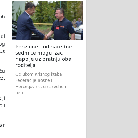
nih
odi
og
Penzioneri od naredne
ius
sedmice mogu izaći
napolje uz pratnju oba
roditelja
eču
Odlukom Kriznog štaba
ka,
Federacije Bosne i
Hercegovine, u narednom
peri...
iji
oji
bar