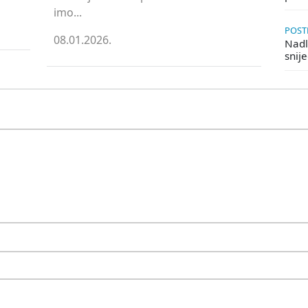
imo...
POSTE
08.01.2026.
Nadle
snij