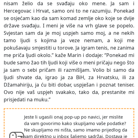
nisam želio da se svađaju oko mene. Ja sam i
Hercegovac i Hrvat, samo oni to ne razumiju. Ponekad
se osjećam kao da sam komad zemlje oko koje se dvije
države svađaju. I meni je više na vrh glave se popelo.
Svjestan sam da je moj uspjeh samo moj, a ne nekih
tamo ljudi s kojima ja veze nemam, a koji me
pokušavaju smjestiti u torove. Ja igram tenis, ne zanima
me priča ljudi okolo.’’ kaže Marin i dodaje: ‘’Ponekad mi
bude samo žao tih ljudi koji više o meni pričaju nego što
ja sam o sebi pričam ili razmišljam. Volio bi samo da
ljudi shvate da, igrao ja za BiH, za Hrvatsku, ili za
Džamahiriju, ja ću biti dobar, uspješan i poznat teniser.
Ovo nije vaš uspjeh svakako, tako da, prestanite mi
prisjedati na muku.’’
Jeste li ugasili onaj pop-up po navici, jer mislite
da vam govorimo kako skupljamo vaše podatke?
Ne skupljamo mi ništa, samo imamo prijedlog da
vam direktno u inbox šaljemo sadržaj. Dostava je