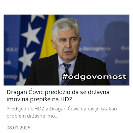
Dragan Čović predložio da se državna
imovina prepiše na HDZ
Predsjednik HDZ-a Dragan Čović danas je istakao
problem državne imo...
08.01.2026.