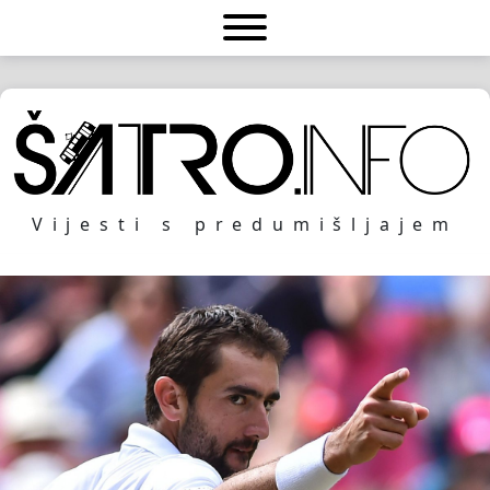
Vijesti s predumišljajem