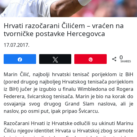
Hrvati razočarani Čilićem – vraćen na
tvorničke postavke Hercegovca
17.07.2017.
0
Share
Tweet
Pin
SHARES
Marin Čilić, najbolji hrvatski tenisač porijeklom iz BiH
(pored drugog najboljeg Hrvatskog tenisača porijeklom
iz BiH) jučer je izgubio u finalu Wimbledona od Rogera
Federera, švicarskog tenisača. Marin je bio na korak do
osvajanja svog drugog Grand Slam naslova, ali je
naslov, po osmi put, ipak pripao Švicarcu.
Razočarani Hrvati iz Hrvatske odlučili su ukinuti Marinu
Čiliću njegov identitet Hrvata u Hrvatskoj zbog sramote