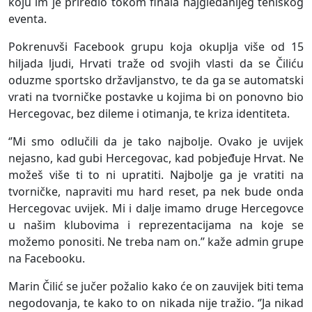
koju im je priredio tokom finala najgledanijeg teniskog
eventa.
Pokrenuvši Facebook grupu koja okuplja više od 15
hiljada ljudi, Hrvati traže od svojih vlasti da se Čiliću
oduzme sportsko državljanstvo, te da ga se automatski
vrati na tvorničke postavke u kojima bi on ponovno bio
Hercegovac, bez dileme i otimanja, te kriza identiteta.
‘’Mi smo odlučili da je tako najbolje. Ovako je uvijek
nejasno, kad gubi Hercegovac, kad pobjeđuje Hrvat. Ne
možeš više ti to ni upratiti. Najbolje ga je vratiti na
tvorničke, napraviti mu hard reset, pa nek bude onda
Hercegovac uvijek. Mi i dalje imamo druge Hercegovce
u našim klubovima i reprezentacijama na koje se
možemo ponositi. Ne treba nam on.’’ kaže admin grupe
na Facebooku.
Marin Čilić se jučer požalio kako će on zauvijek biti tema
negodovanja, te kako to on nikada nije tražio. ‘’Ja nikad