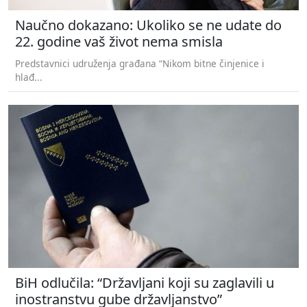
Naučno dokazano: Ukoliko se ne udate do
22. godine vaš život nema smisla
Predstavnici udruženja građana “Nikom bitne činjenice i
hlađ...
BiH odlučila: “Državljani koji su zaglavili u
inostranstvu gube državljanstvo”