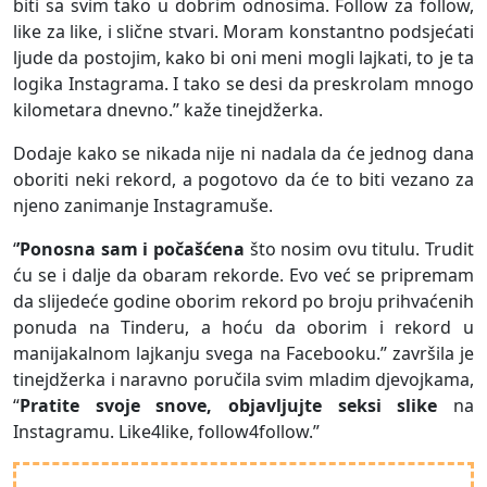
biti sa svim tako u dobrim odnosima. Follow za follow,
like za like, i slične stvari. Moram konstantno podsjećati
ljude da postojim, kako bi oni meni mogli lajkati, to je ta
logika Instagrama. I tako se desi da preskrolam mnogo
kilometara dnevno.’’ kaže tinejdžerka.
Dodaje kako se nikada nije ni nadala da će jednog dana
oboriti neki rekord, a pogotovo da će to biti vezano za
njeno zanimanje Instagramuše.
‘
’Ponosna sam i počašćena
što nosim ovu titulu. Trudit
ću se i dalje da obaram rekorde. Evo već se pripremam
da slijedeće godine oborim rekord po broju prihvaćenih
ponuda na Tinderu, a hoću da oborim i rekord u
manijakalnom lajkanju svega na Facebooku.’’ završila je
tinejdžerka i naravno poručila svim mladim djevojkama,
“
Pratite svoje snove, objavljujte seksi slike
na
Instagramu. Like4like, follow4follow.”