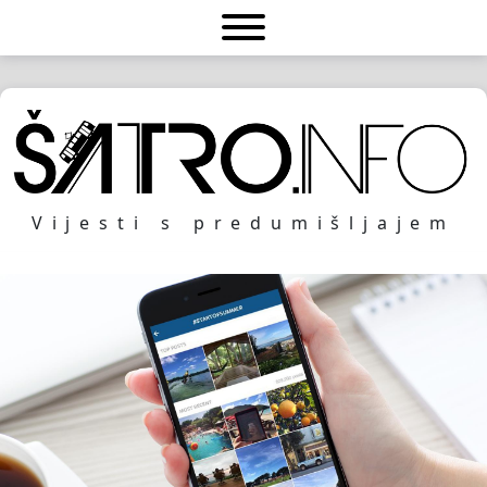
Vijesti s predumišljajem