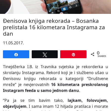
Đenisova knjiga rekorada – Bosanka
prelistala 16 kilometara Instagrama za
dan
11.05.2017.
0
Share
Tweet
Pin
SHARES
Tinejdžerka I.B. iz Travnika svjetska je rekorderka u
skrolanju Instagrama. Rekord koji je i službeno ušao u
Đenisovu knjigu rekorada u kategoriji ‘’Društvene
mreže’’ je nevjerovatnih
16 kilometara preskrolanog
Instagram feeda u samo jednom danu
.
‘’Pa ja se tim bavim tako,
lajkam, folovujem,
objavljujem
. I sama imam 12 hiljada pratilaca i morate