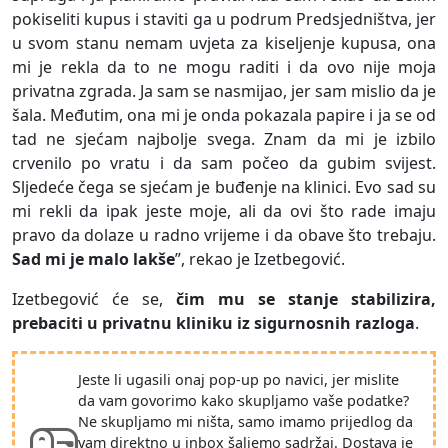
pokiseliti kupus i staviti ga u podrum Predsjedništva, jer
u svom stanu nemam uvjeta za kiseljenje kupusa, ona
mi je rekla da to ne mogu raditi i da ovo nije moja
privatna zgrada. Ja sam se nasmijao, jer sam mislio da je
šala. Međutim, ona mi je onda pokazala papire i ja se od
tad ne sjećam najbolje svega. Znam da mi je izbilo
crvenilo po vratu i da sam počeo da gubim svijest.
Sljedeće čega se sjećam je buđenje na klinici. Evo sad su
mi rekli da ipak jeste moje, ali da ovi što rade imaju
pravo da dolaze u radno vrijeme i da obave što trebaju.
Sad mi je malo lakše
”, rekao je Izetbegović.
Izetbegović će se,
čim mu se stanje stabilizira,
prebaciti u privatnu kliniku iz sigurnosnih razloga
.
Jeste li ugasili onaj pop-up po navici, jer mislite
da vam govorimo kako skupljamo vaše podatke?
Ne skupljamo mi ništa, samo imamo prijedlog da
vam direktno u inbox šaljemo sadržaj. Dostava je