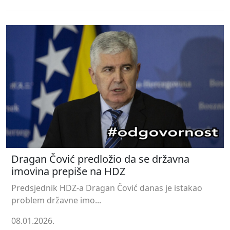
Dragan Čović predložio da se državna
imovina prepiše na HDZ
Predsjednik HDZ-a Dragan Čović danas je istakao
problem državne imo...
08.01.2026.