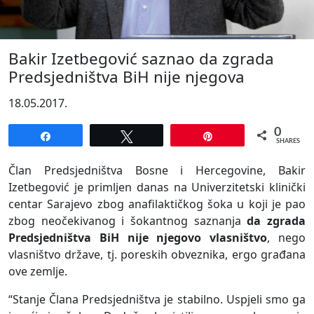
Bakir Izetbegović saznao da zgrada
Predsjedništva BiH nije njegova
18.05.2017.
0
Share
Tweet
Pin
SHARES
Član Predsjedništva Bosne i Hercegovine, Bakir
Izetbegović je primljen danas na Univerzitetski klinički
centar Sarajevo zbog anafilaktičkog šoka u koji je pao
zbog neočekivanog i šokantnog saznanja
da zgrada
Predsjedništva BiH nije njegovo vlasništvo
, nego
vlasništvo države, tj. poreskih obveznika, ergo građana
ove zemlje.
“Stanje Člana Predsjedništva je stabilno. Uspjeli smo ga