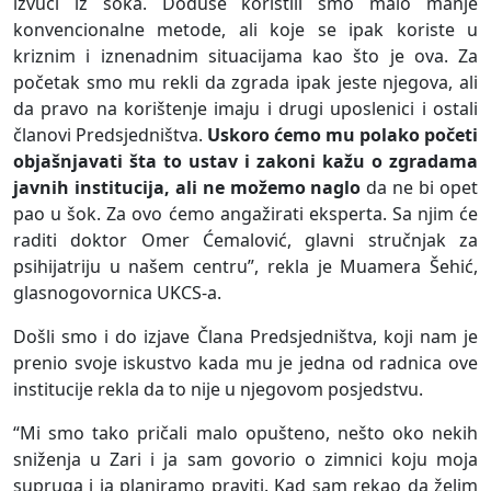
izvući iz šoka. Doduše koristili smo malo manje
konvencionalne metode, ali koje se ipak koriste u
kriznim i iznenadnim situacijama kao što je ova. Za
početak smo mu rekli da zgrada ipak jeste njegova, ali
da pravo na korištenje imaju i drugi uposlenici i ostali
članovi Predsjedništva.
Uskoro ćemo mu polako početi
objašnjavati šta to ustav i zakoni kažu o zgradama
javnih institucija, ali ne možemo naglo
da ne bi opet
pao u šok. Za ovo ćemo angažirati eksperta. Sa njim će
raditi doktor Omer Ćemalović, glavni stručnjak za
psihijatriju u našem centru”, rekla je Muamera Šehić,
glasnogovornica UKCS-a.
Došli smo i do izjave Člana Predsjedništva, koji nam je
prenio svoje iskustvo kada mu je jedna od radnica ove
institucije rekla da to nije u njegovom posjedstvu.
“Mi smo tako pričali malo opušteno, nešto oko nekih
sniženja u Zari i ja sam govorio o zimnici koju moja
supruga i ja planiramo praviti. Kad sam rekao da želim