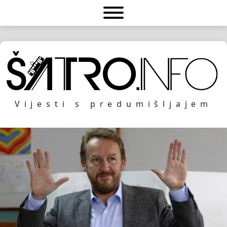
Vijesti s predumišljajem