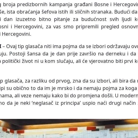
g broja predizbornih kampanja građani Bosne i Hercegovi
še, ista obraćanja šefova istih ili sličnih stranaka. Budući da
 dan izuzetno bitno pitanje za budućnost svih ljudi ko
osni i Hercegovini, za vas smo pripremili pregled osnovn
i Hercegovini.
I
– Ovaj tip glasača niti ima pojma da se izbori održavaju o
uju. Postoji šansa da je dan prije završio na derneku i da
litički život ni u kom slučaju, ali će vjerovatno biti prvi k
ip glasača, za razliku od prvog, zna da su izbori, ali bira da
ncipi su obično to da im je mrsko i da nemaju pojma za koga
nama, ali veze nemaju kako bi do promjena došli. U moder
eno da je neki ‘neglasač iz principa’ uspio naći drugi način