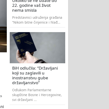
Ukoliko se ne udate do
22. godine vaš život
nema smisla
Predstavnici udruženja građana
“Nikom bitne činjenice i hlađ...
BiH odlučila: “Državljani
koji su zaglavili u
inostranstvu gube
državljanstvo”
Odlukom Parlamentarne
skupštine Bosne i Hercegovine,
ES
svi državljani ...
sni