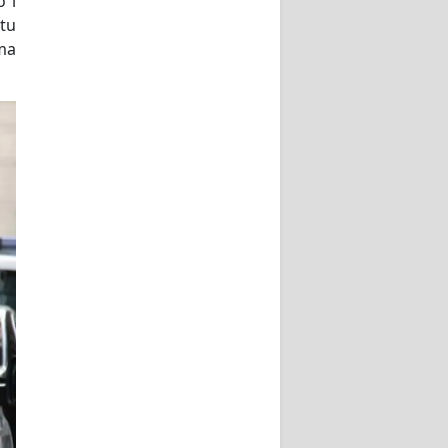
 i
stu
ama