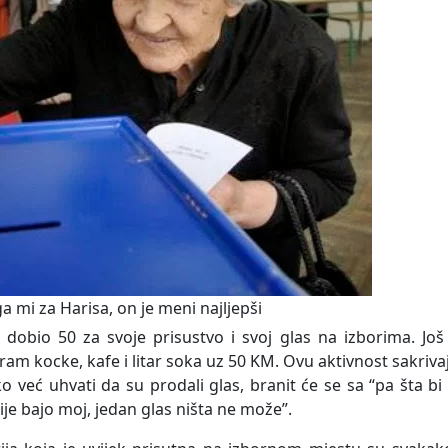
a mi za Harisa, on je meni najljepši
 dobio 50 za svoje prisustvo i svoj glas na izborima. Još
m kocke, kafe i litar soka uz 50 KM. Ovu aktivnost sakriva
eko već uhvati da su prodali glas, branit će se sa “pa šta bi
ije bajo moj, jedan glas ništa ne može”.