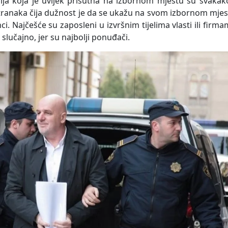
ja koja je uvijek prisutna na izbornom mjestu su svakako
tranaka čija dužnost je da se ukažu na svom izbornom mje
nci. Najčešće su zaposleni u izvršnim tijelima vlasti ili firm
slučajno, jer su najbolji ponuđači.