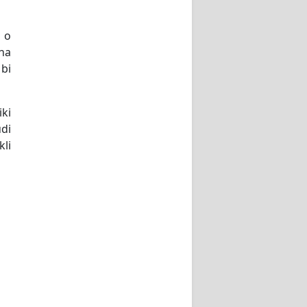
 o
 na
 bi
iki
udi
kli