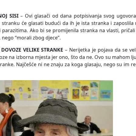
OJ SISI
– Ovi glasači od dana potpisivanja svog ugovora
 stranku će glasati budući da ih je ista stranka i zaposlila
i parazitima. Ako bi se promijenila stranka na vlasti, pričali
, nego “morali zbog djece”.
A DOVOZE VELIKE STRANKE
– Nerijetka je pojava da se vel
voze na izborna mjesta jer ono, što da ne. Ovo su mahom lj
tranke. Najčešće ni ne znaju za koga glasaju, nego su im re