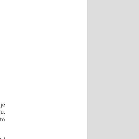
 je
ju,
 to