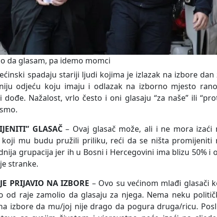
o da glasam, pa idemo momci
inski spadaju stariji ljudi kojima je izlazak na izbore dan
etniju odjeću koju imaju i odlazak na izborno mjesto ran
dođe. Nažalost, vrlo često i oni glasaju “za naše” ili “pro
esmo.
JENITI” GLASAČ
– Ovaj glasač može, ali i ne mora izaći
koji mu budu pružili priliku, reći da se ništa promijeniti
ja grupacija jer ih u Bosni i Hercegovini ima blizu 50% i 
je stranke.
E PRIJAVIO NA IZBORE
– Ovo su većinom mlađi glasači k
eko od raje zamolio da glasaju za njega. Nema neku politi
 na izbore da mu/joj nije drago da pogura druga/ricu. Posl