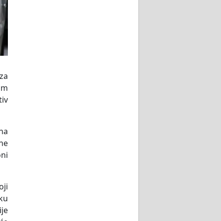
 za
om
tiv
 na
 ne
oni
oji
čku
ije