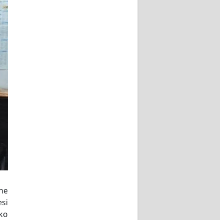
ne
esi
ako