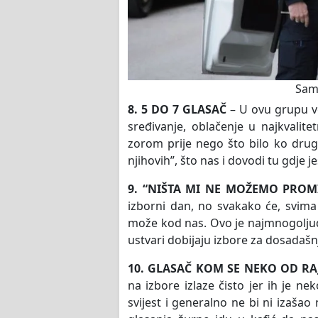
Sam
8. 5 DO 7 GLASAČ
– U ovu grupu već
sređivanje, oblačenje u najkvalit
zorom prije nego što bilo ko drugi 
njihovih”, što nas i dovodi tu gdje j
9. “NIŠTA MI NE MOŽEMO PROMI
izborni dan, no svakako će, svima 
može kod nas. Ovo je najmnogoljudni
ustvari dobijaju izbore za dosadašn
10. GLASAČ KOM SE NEKO OD RAJ
na izbore izlaze čisto jer ih je n
svijest i generalno ne bi ni izašao