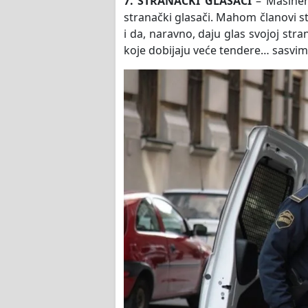
7. STRANAČKI GLASAČI
– Mašineri
stranački glasači. Mahom članovi s
i da, naravno, daju glas svojoj stra
koje dobijaju veće tendere… sasvim 