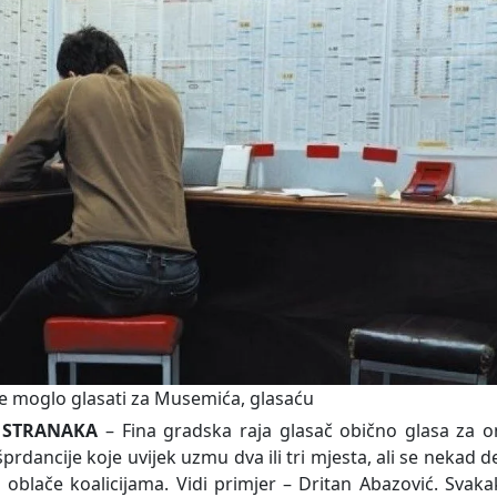
e moglo glasati za Musemića, glasaću
I STRANAKA
– Fina gradska raja glasač obično glasa za o
prdancije koje uvijek uzmu dva ili tri mjesta, ali se nekad d
oblače koalicijama. Vidi primjer – Dritan Abazović. Svak