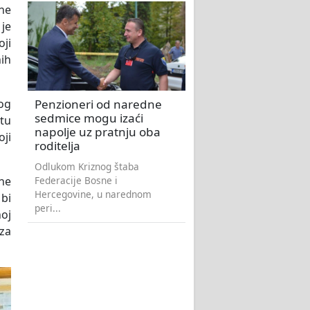
ne
 je
ji
ih
Penzioneri od naredne
vog
sedmice mogu izaći
 tu
napolje uz pratnju oba
oji
roditelja
Odlukom Kriznog štaba
Federacije Bosne i
 ne
Hercegovine, u narednom
 bi
peri...
noj
 za