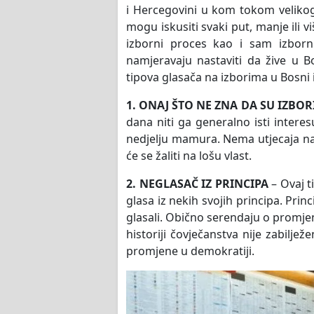
i Hercegovini u kom tokom veliko
mogu iskusiti svaki put, manje ili vi
izborni proces kao i sam izborni
namjeravaju nastaviti da žive u B
tipova glasača na izborima u Bosni 
1. ONAJ ŠTO NE ZNA DA SU IZBOR
dana niti ga generalno isti interes
nedjelju mamura. Nema utjecaja na po
će se žaliti na lošu vlast.
2. NEGLASAČ IZ PRINCIPA
– Ovaj t
glasa iz nekih svojih principa. Pri
glasali. Obično serendaju o promje
historiji čovječanstva nije zabiljež
promjene u demokratiji.