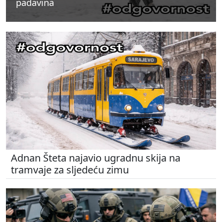
padavina
padavina
padavina
Adnan Šteta najavio ugradnu skija na
tramvaje za sljedeću zimu