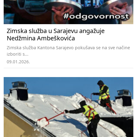
Zimska služba u Sarajevu angažuje
Nedžmina Ambeškovića
Zimska služba Kantona Sarajevo pokušava se na sve načine
izboriti s...
09.01.2026.