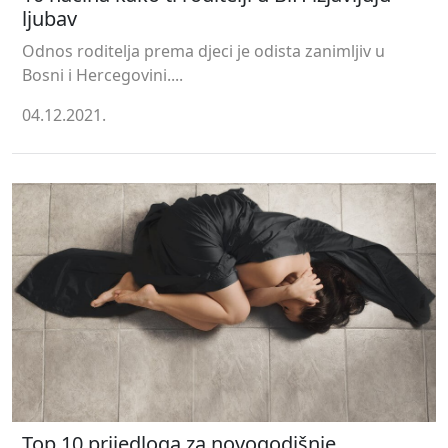
ljubav
Odnos roditelja prema djeci je odista zanimljiv u
Bosni i Hercegovini....
04.12.2021.
Top 10 prijedloga za novogodišnje