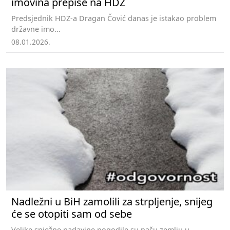
imovina prepiše na HDZ
Predsjednik HDZ-a Dragan Čović danas je istakao problem
državne imo...
08.01.2026.
Nadležni u BiH zamolili za strpljenje, snijeg
će se otopiti sam od sebe
Velike snježne padavine pogodile su našu zemlju u