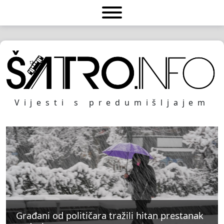
Vijesti s predumišljajem
Građani od političara tražili hitan prestanak
Građani od političara tražili hitan prestanak
Građani od političara tražili hitan prestanak