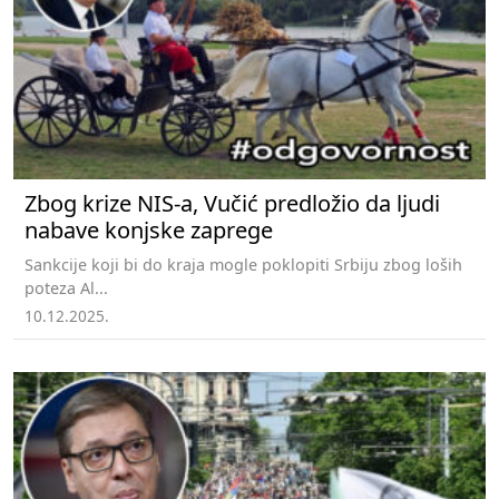
Zbog krize NIS-a, Vučić predložio da ljudi
nabave konjske zaprege
Sankcije koji bi do kraja mogle poklopiti Srbiju zbog loših
poteza Al...
10.12.2025.