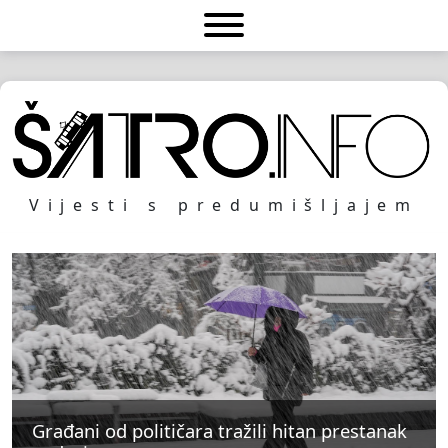
Vijesti s predumišljajem
Građani od političara tražili hitan prestanak
Građani od političara tražili hitan prestanak
Građani od političara tražili hitan prestanak