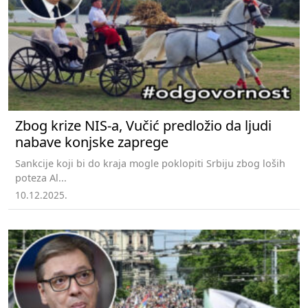
Zbog krize NIS-a, Vučić predložio da ljudi
nabave konjske zaprege
Sankcije koji bi do kraja mogle poklopiti Srbiju zbog loših
poteza Al...
10.12.2025.