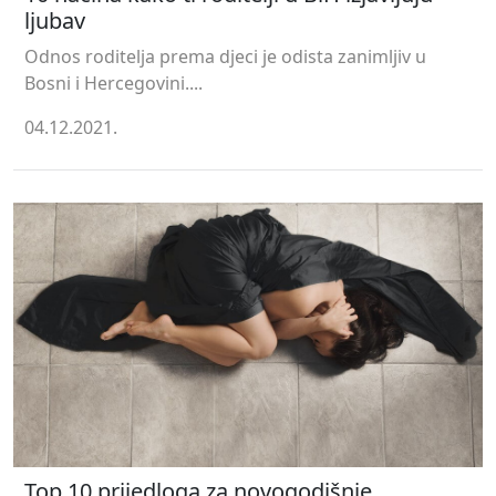
ljubav
Odnos roditelja prema djeci je odista zanimljiv u
Bosni i Hercegovini....
04.12.2021.
Top 10 prijedloga za novogodišnje