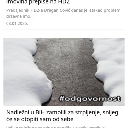
imovina prepiše na HDZ
Predsjednik HDZ-a Dragan Čović danas je istakao problem
državne imo...
08.01.2026.
Nadležni u BiH zamolili za strpljenje, snijeg
će se otopiti sam od sebe
Velike snježne padavine pogodile su našu zemlju u