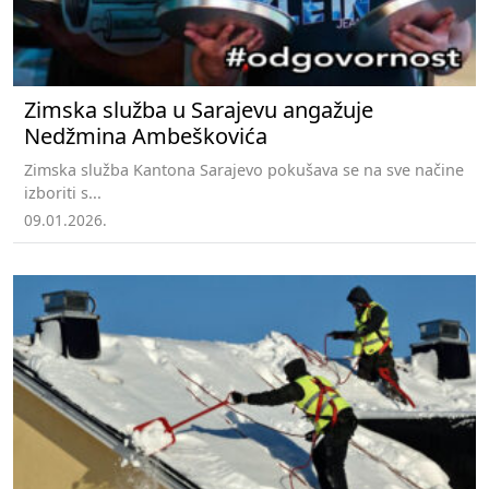
Zimska služba u Sarajevu angažuje
Nedžmina Ambeškovića
Zimska služba Kantona Sarajevo pokušava se na sve načine
izboriti s...
09.01.2026.