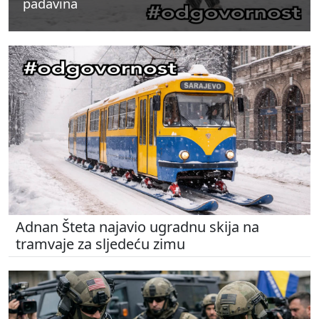
padavina
padavina
padavina
Adnan Šteta najavio ugradnu skija na
tramvaje za sljedeću zimu