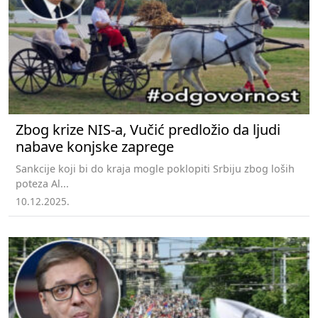
Zbog krize NIS-a, Vučić predložio da ljudi
nabave konjske zaprege
Sankcije koji bi do kraja mogle poklopiti Srbiju zbog loših
poteza Al...
10.12.2025.