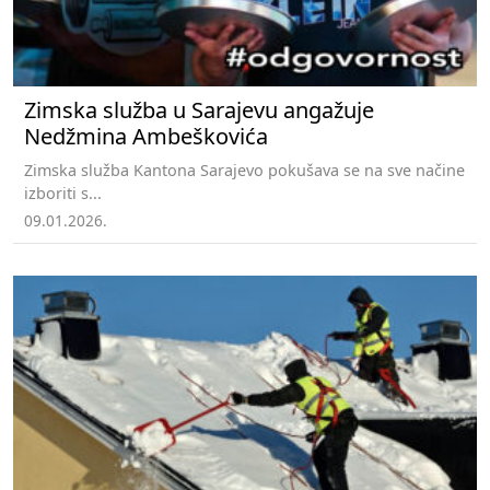
Zimska služba u Sarajevu angažuje
Nedžmina Ambeškovića
Zimska služba Kantona Sarajevo pokušava se na sve načine
izboriti s...
09.01.2026.