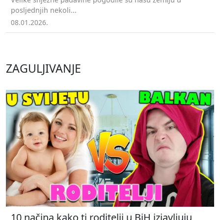
posljednjih nekoli...
08.01.2026.
ZAGULJIVANJE
10 načina kako ti roditelji u BiH izjavljuju