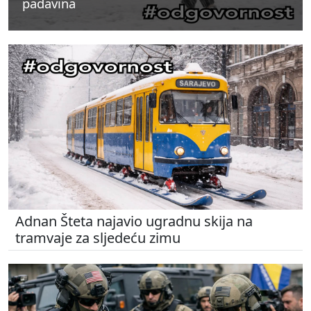
padavina
padavina
padavina
Adnan Šteta najavio ugradnu skija na
tramvaje za sljedeću zimu