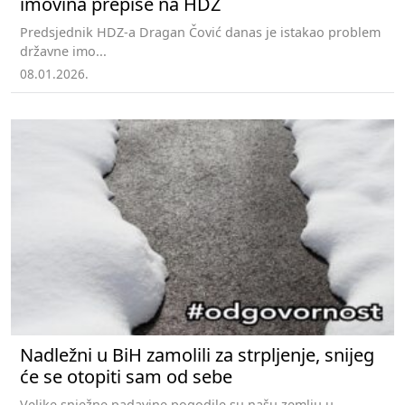
imovina prepiše na HDZ
Predsjednik HDZ-a Dragan Čović danas je istakao problem
državne imo...
08.01.2026.
Nadležni u BiH zamolili za strpljenje, snijeg
će se otopiti sam od sebe
Velike snježne padavine pogodile su našu zemlju u