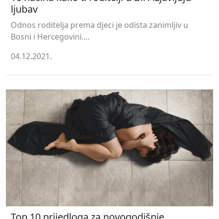
ljubav
Odnos roditelja prema djeci je odista zanimljiv u
Bosni i Hercegovini....
04.12.2021.
Top 10 prijedloga za novogodišnje