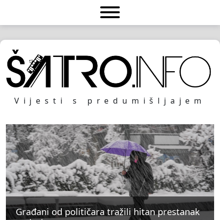
Vijesti s predumišljajem
Građani od političara tražili hitan prestanak
Građani od političara tražili hitan prestanak
Građani od političara tražili hitan prestanak