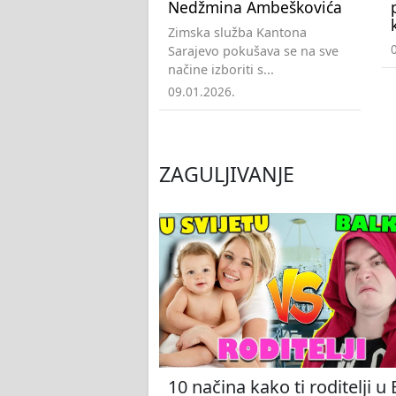
Nedžmina Ambeškovića
Zimska služba Kantona
Sarajevo pokušava se na sve
načine izboriti s...
09.01.2026.
ZAGULJIVANJE
10 načina kako ti roditelji u