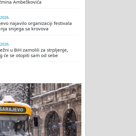
žmina Ambeškovića
.2026.
evo najavilo organizaciji festivala
nja snijega sa krovova
.2026.
žni u BiH zamolili za strpljenje,
eg će se otopiti sam od sebe