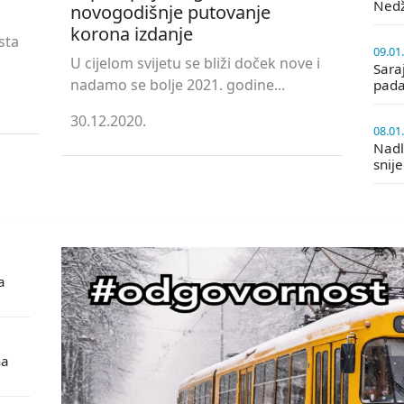
Ned
novogodišnje putovanje
korona izdanje
sta
09.01
U cijelom svijetu se bliži doček nove i
Saraj
nadamo se bolje 2021. godine...
pada
30.12.2020.
08.01
Nadle
snij
a
na