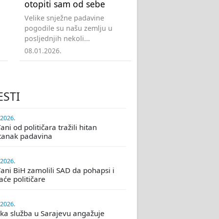
otopiti sam od sebe
Velike snježne padavine
pogodile su našu zemlju u
posljednjih nekoli...
08.01.2026.
ESTI
.2026.
ni od političara tražili hitan
tanak padavina
.2026.
ani BiH zamolili SAD da pohapsi i
će političare
.2026.
ka služba u Sarajevu angažuje