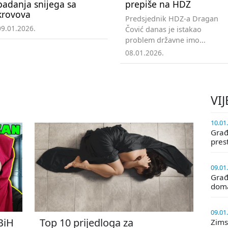
padanja snijega sa
prepiše na HDZ
krovova
Predsjednik HDZ-a Dragan
09.01.2026.
Čović danas je istakao
problem državne imo...
08.01.2026.
VIJ
10.01
Građa
pres
09.01
Građ
doma
09.01
 BiH
Top 10 prijedloga za
Zims