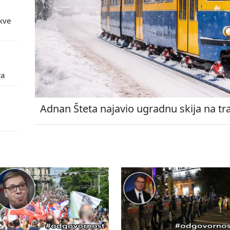
kve
ra
Adnan Šteta najavio ugradnu skija na tr